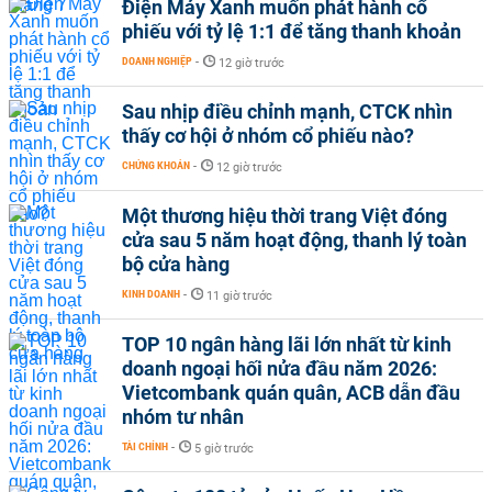
Điện Máy Xanh muốn phát hành cổ
phiếu với tỷ lệ 1:1 để tăng thanh khoản
DOANH NGHIỆP
-
12 giờ trước
Sau nhịp điều chỉnh mạnh, CTCK nhìn
thấy cơ hội ở nhóm cổ phiếu nào?
CHỨNG KHOÁN
-
12 giờ trước
Một thương hiệu thời trang Việt đóng
cửa sau 5 năm hoạt động, thanh lý toàn
bộ cửa hàng
KINH DOANH
-
11 giờ trước
TOP 10 ngân hàng lãi lớn nhất từ kinh
doanh ngoại hối nửa đầu năm 2026:
Vietcombank quán quân, ACB dẫn đầu
nhóm tư nhân
TÀI CHÍNH
-
5 giờ trước