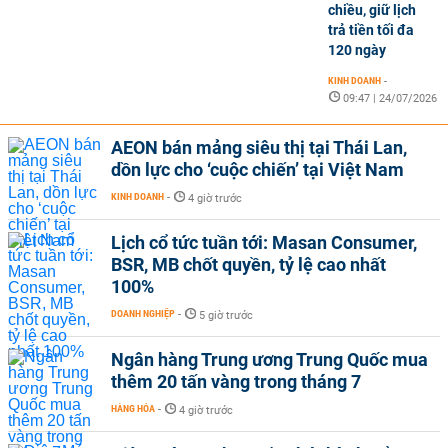
chiều, giữ lịch
trả tiền tối đa
120 ngày
KINH DOANH
-
09:47 | 24/07/2026
AEON bán mảng siêu thị tại Thái Lan,
dồn lực cho ‘cuộc chiến’ tại Việt Nam
KINH DOANH
-
4 giờ trước
Lịch cổ tức tuần tới: Masan Consumer,
BSR, MB chốt quyền, tỷ lệ cao nhất
100%
DOANH NGHIỆP
-
5 giờ trước
Ngân hàng Trung ương Trung Quốc mua
thêm 20 tấn vàng trong tháng 7
HÀNG HÓA
-
4 giờ trước