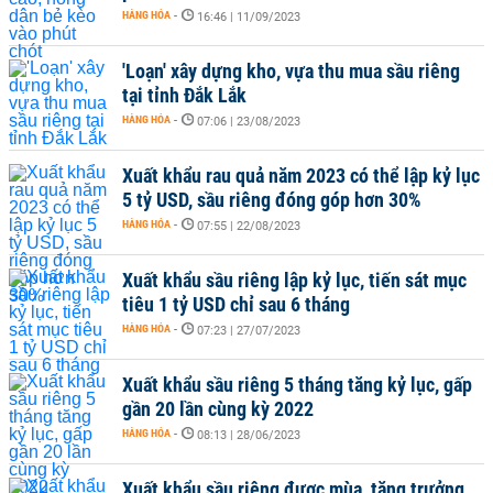
HÀNG HÓA
-
16:46 | 11/09/2023
'Loạn' xây dựng kho, vựa thu mua sầu riêng
tại tỉnh Đắk Lắk
HÀNG HÓA
-
07:06 | 23/08/2023
Xuất khẩu rau quả năm 2023 có thể lập kỷ lục
5 tỷ USD, sầu riêng đóng góp hơn 30%
HÀNG HÓA
-
07:55 | 22/08/2023
Xuất khẩu sầu riêng lập kỷ lục, tiến sát mục
tiêu 1 tỷ USD chỉ sau 6 tháng
HÀNG HÓA
-
07:23 | 27/07/2023
Xuất khẩu sầu riêng 5 tháng tăng kỷ lục, gấp
gần 20 lần cùng kỳ 2022
HÀNG HÓA
-
08:13 | 28/06/2023
Xuất khẩu sầu riêng được mùa, tăng trưởng