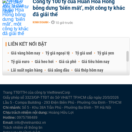
Công ty 100 tỷ của Huấn Hoa Hồng
bỗng dưng ‘biến mất’, một công ty khác
đã giải thể
KINH DOANH
-
10 giờ trước
LIÊN KẾT NỔI BẬT
Giá vàng hôm nay
Tỷ giá ngoại tệ
Tỷ giá usd
Tỷ giá yen
Tỷ giá euro
Giá heo hơi
Giá cà phê
Giá tiêu hôm nay
Lãi suất ngân hàng
Giá xăng dầu
Giá thép hôm nay
Giá sầu riêng
Giá thịt heo
Giá gạo
Giá cao su
Best Retail Brokers
Diễn đàn đầu tư Việt Nam 2026
Trang TTĐTTH của công ty VietNewsCorp
Giấy phép số 3323/GP-TTĐT do Sở VH&TT TP.HCM cấp ngày 20/3/2026
Lầu 5 - Compa Building - 293 Điện Biên Phủ - Phường Gia Định - TP.HCM
Chi nhánh:
Số 5 - Khu 38A Trần Phú - Phường Ba Đình - TP. Hà Nội
Chịu trách nhiệm nội dung:
Hoàng Hữu Lợi
Hotline:
0975798489
Email:
info@vietnambiz.vn
Trách nhiệm về thông tin