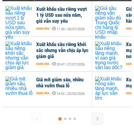
riêng vượt
Giá sầu riêng vẫn giảm
ửa năm,
sâu dù Trung Quốc chi
u
hàng tỷ USD nhập khẩu
HÀNG HÓA
-
| 30/07/2026
07:46 | 13/07/2026
riêng khởi
Xuất khẩu sầu riêng tăng
chịu áp lực
mạnh, vì sao giá trong
nước vẫn lao dốc?
HÀNG HÓA
-
| 27/07/2026
06:32 | 08/07/2026
u, nhiều
Xuất khẩu nông sản tăng
lỗ
mạnh, áp lực vẫn lớn
HÀNG HÓA
-
| 25/05/2026
21:25 | 08/05/2026