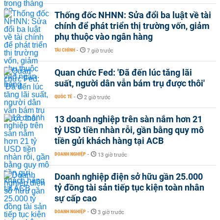
Thống đốc NHNN: Sửa đổi ba luật về tài
chính để phát triển thị trường vốn, giảm
phụ thuộc vào ngân hàng
TÀI CHÍNH
-
7 giờ trước
Quan chức Fed: 'Đã đến lúc tăng lãi
suất, người dân vẫn bám trụ được thôi'
QUỐC TẾ
-
2 giờ trước
13 doanh nghiệp trên sàn nắm hơn 21
tỷ USD tiền nhàn rỗi, gần bằng quy mô
tiền gửi khách hàng tại ACB
DOANH NGHIỆP
-
13 giờ trước
Doanh nghiệp điện sở hữu gần 25.000
tỷ đồng tài sản tiếp tục kiện toàn nhân
sự cấp cao
DOANH NGHIỆP
-
3 giờ trước