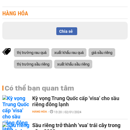
HÀNG HÓA
Chia sẻ
thị trường rau quả
xuất khẩu rau quả
giá sầu riêng
thị trường sầu riêng
xuất khẩu sầu riêng
Có thể bạn quan tâm
Kỳ vọng Trung Quốc cấp 'visa' cho sầu
riêng đông lạnh
HÀNG HÓA
-
13:20 | 02/01/2024
Sầu riêng trở thành 'vua' trái cây trong