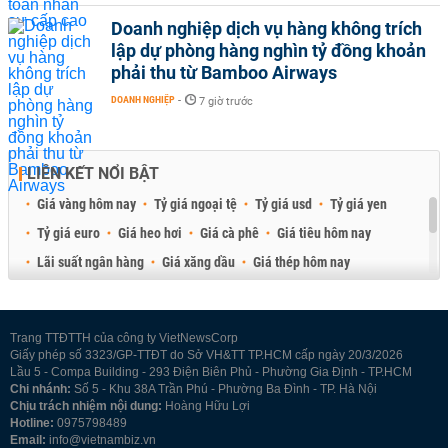
Doanh nghiệp dịch vụ hàng không trích
lập dự phòng hàng nghìn tỷ đồng khoản
phải thu từ Bamboo Airways
DOANH NGHIỆP
-
7 giờ trước
LIÊN KẾT NỔI BẬT
Giá vàng hôm nay
Tỷ giá ngoại tệ
Tỷ giá usd
Tỷ giá yen
Tỷ giá euro
Giá heo hơi
Giá cà phê
Giá tiêu hôm nay
Lãi suất ngân hàng
Giá xăng dầu
Giá thép hôm nay
Giá sầu riêng
Giá thịt heo
Giá gạo
Giá cao su
Best Retail Brokers
Diễn đàn đầu tư Việt Nam 2026
Trang TTĐTTH của công ty VietNewsCorp
Giấy phép số 3323/GP-TTĐT do Sở VH&TT TP.HCM cấp ngày 20/3/2026
Lầu 5 - Compa Building - 293 Điện Biên Phủ - Phường Gia Định - TP.HCM
Chi nhánh:
Số 5 - Khu 38A Trần Phú - Phường Ba Đình - TP. Hà Nội
Chịu trách nhiệm nội dung:
Hoàng Hữu Lợi
Hotline:
0975798489
Email:
info@vietnambiz.vn