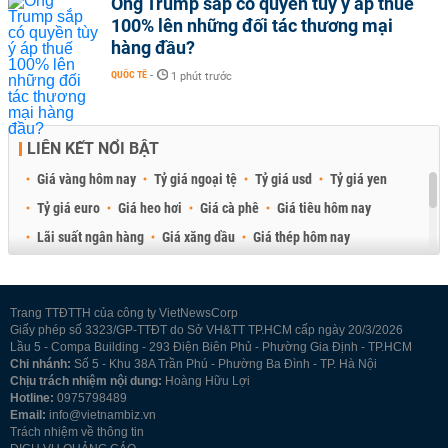
Ông Trump sắp có quyền tùy ý áp thuế
100% lên những đối tác thương mại
hàng đầu?
QUỐC TẾ
-
1 phút trước
LIÊN KẾT NỔI BẬT
Giá vàng hôm nay
Tỷ giá ngoại tệ
Tỷ giá usd
Tỷ giá yen
Tỷ giá euro
Giá heo hơi
Giá cà phê
Giá tiêu hôm nay
Lãi suất ngân hàng
Giá xăng dầu
Giá thép hôm nay
Giá sầu riêng
Giá thịt heo
Giá gạo
Giá cao su
Best Retail Brokers
Diễn đàn đầu tư Việt Nam 2026
Trang TTĐTTH của công ty VietNewsCorp
Giấy phép số 3323/GP-TTĐT do Sở VH&TT TP.HCM cấp ngày 20/3/2026
Lầu 5 - Compa Building - 293 Điện Biên Phủ - Phường Gia Định - TP.HCM
Chi nhánh:
Số 5 - Khu 38A Trần Phú - Phường Ba Đình - TP. Hà Nội
Chịu trách nhiệm nội dung:
Hoàng Hữu Lợi
Hotline:
0975798489
Email:
info@vietnambiz.vn
Trách nhiệm về thông tin