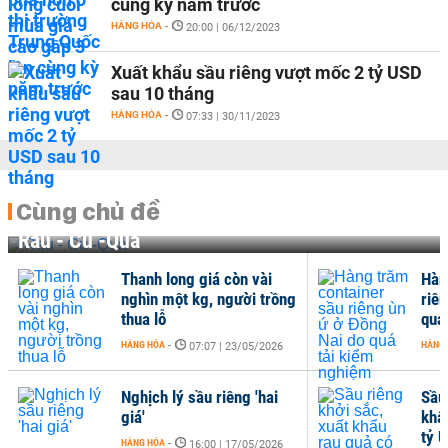
cùng kỳ năm trước
HÀNG HÓA
-
20:00 | 06/12/2023
Xuất khẩu sầu riêng vượt mốc 2 tỷ USD
sau 10 tháng
HÀNG HÓA
-
07:33 | 30/11/2023
Cùng chủ đề
Rau - Củ -Quả
Thanh long giá còn vài
Hàn
nghìn một kg, người trồng
riê
thua lỗ
quá
HÀNG HÓA
-
HÀNG
07:07 | 23/05/2026
Nghịch lý sầu riêng 'hai
Sầu 
giá'
khẩ
tỷ 
HÀNG HÓA
-
16:00 | 17/05/2026