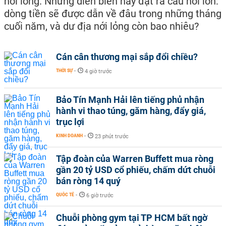
nới lỏng. Những diễn biến này đặt ra câu hỏi lớn:
dòng tiền sẽ được dẫn về đâu trong những tháng
cuối năm, và dư địa nới lỏng còn bao nhiêu?
Cán cân thương mại sắp đổi chiều?
THỜI SỰ
-
4 giờ trước
Bảo Tín Mạnh Hải lên tiếng phủ nhận
hành vi thao túng, găm hàng, đẩy giá,
trục lợi
KINH DOANH
-
23 phút trước
Tập đoàn của Warren Buffett mua ròng
gần 20 tỷ USD cổ phiếu, chấm dứt chuỗi
bán ròng 14 quý
QUỐC TẾ
-
6 giờ trước
Chuỗi phòng gym tại TP HCM bất ngờ