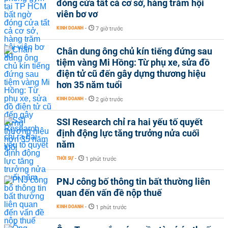
đóng cửa tất cả cơ sở, hàng trăm hội
viên bơ vơ
KINH DOANH
-
7 giờ trước
Chân dung ông chủ kín tiếng đứng sau
tiệm vàng Mi Hồng: Từ phụ xe, sửa đồ
điện tử cũ đến gây dựng thương hiệu
hơn 35 năm tuổi
KINH DOANH
-
2 giờ trước
SSI Research chỉ ra hai yếu tố quyết
định động lực tăng trưởng nửa cuối
năm
THỜI SỰ
-
1 phút trước
PNJ công bố thông tin bất thường liên
quan đến vấn đề nộp thuế
KINH DOANH
-
1 phút trước