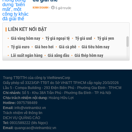
KINH DOANH
-
5 giờ trước
LIÊN KẾT NỔI BẬT
Giá vàng hôm nay
Tỷ giá ngoại tệ
Tỷ giá usd
Tỷ giá yen
Tỷ giá euro
Giá heo hơi
Giá cà phê
Giá tiêu hôm nay
Lãi suất ngân hàng
Giá xăng dầu
Giá thép hôm nay
Giá sầu riêng
Giá thịt heo
Giá gạo
Giá cao su
Best Retail Brokers
Diễn đàn đầu tư Việt Nam 2026
Trang TTĐTTH của công ty VietNewsCorp
Giấy phép số 3323/GP-TTĐT do Sở VH&TT TP.HCM cấp ngày 20/3/2026
Lầu 5 - Compa Building - 293 Điện Biên Phủ - Phường Gia Định - TP.HCM
Chi nhánh:
Số 5 - Khu 38A Trần Phú - Phường Ba Đình - TP. Hà Nội
Chịu trách nhiệm nội dung:
Hoàng Hữu Lợi
Hotline:
0975798489
Email:
info@vietnambiz.vn
Trách nhiệm về thông tin
DỊCH VỤ QUẢNG CÁO
Tel:
0931589222 (Ms Ngọc)
Email:
quangcao@vietnambiz.vn