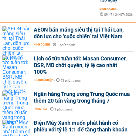
120 ngày
KINH DOANH
-
09:47 | 24/07/2026
AEON bán mảng siêu thị tại Thái Lan,
dồn lực cho ‘cuộc chiến’ tại Việt Nam
KINH DOANH
-
1 phút trước
Lịch cổ tức tuần tới: Masan Consumer,
BSR, MB chốt quyền, tỷ lệ cao nhất
100%
DOANH NGHIỆP
-
43 phút trước
Ngân hàng Trung ương Trung Quốc mua
thêm 20 tấn vàng trong tháng 7
HÀNG HÓA
-
1 phút trước
Điện Máy Xanh muốn phát hành cổ
phiếu với tỷ lệ 1:1 để tăng thanh khoản