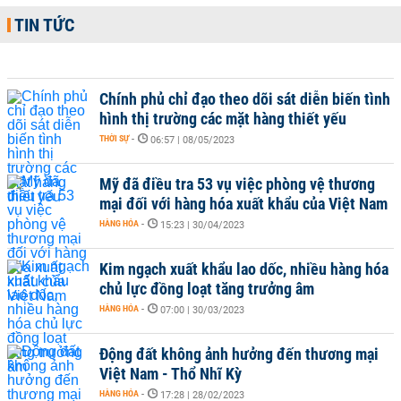
TIN TỨC
Chính phủ chỉ đạo theo dõi sát diễn biến tình
hình thị trường các mặt hàng thiết yếu
THỜI SỰ
-
06:57 | 08/05/2023
Mỹ đã điều tra 53 vụ việc phòng vệ thương
mại đối với hàng hóa xuất khẩu của Việt Nam
HÀNG HÓA
-
15:23 | 30/04/2023
Kim ngạch xuất khẩu lao dốc, nhiều hàng hóa
chủ lực đồng loạt tăng trưởng âm
HÀNG HÓA
-
07:00 | 30/03/2023
Động đất không ảnh hưởng đến thương mại
Việt Nam - Thổ Nhĩ Kỳ
HÀNG HÓA
-
17:28 | 28/02/2023