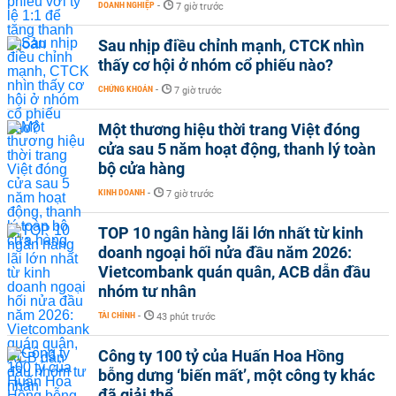
DOANH NGHIỆP
-
7 giờ trước
Sau nhịp điều chỉnh mạnh, CTCK nhìn
thấy cơ hội ở nhóm cổ phiếu nào?
CHỨNG KHOÁN
-
7 giờ trước
Một thương hiệu thời trang Việt đóng
cửa sau 5 năm hoạt động, thanh lý toàn
bộ cửa hàng
KINH DOANH
-
7 giờ trước
TOP 10 ngân hàng lãi lớn nhất từ kinh
doanh ngoại hối nửa đầu năm 2026:
Vietcombank quán quân, ACB dẫn đầu
nhóm tư nhân
TÀI CHÍNH
-
43 phút trước
Công ty 100 tỷ của Huấn Hoa Hồng
bỗng dưng ‘biến mất’, một công ty khác
đã giải thể