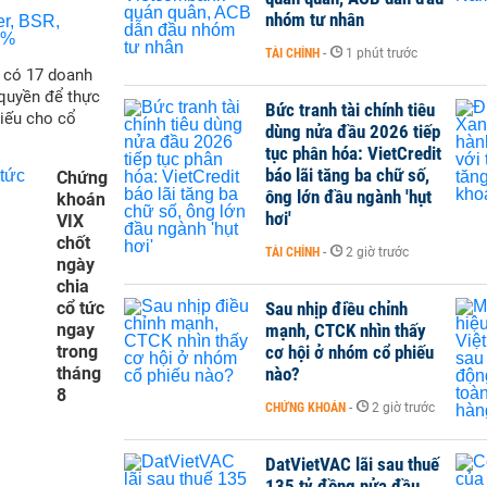
nhóm tư nhân
TÀI CHÍNH
-
1 phút trước
ẽ có 17 doanh
quyền để thực
Bức tranh tài chính tiêu
hiếu cho cổ
dùng nửa đầu 2026 tiếp
tục phân hóa: VietCredit
báo lãi tăng ba chữ số,
Chứng
ông lớn đầu ngành 'hụt
khoán
hơi'
VIX
chốt
TÀI CHÍNH
-
2 giờ trước
ngày
chia
cổ tức
Sau nhịp điều chỉnh
ngay
mạnh, CTCK nhìn thấy
trong
cơ hội ở nhóm cổ phiếu
tháng
nào?
8
CHỨNG KHOÁN
-
2 giờ trước
DatVietVAC lãi sau thuế
135 tỷ đồng nửa đầu