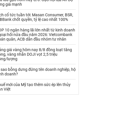
Palladium
Phân bón
ăng giá mạnh
Rau - Củ -Quả
Sắt thép
ch cổ tức tuần tới: Masan Consumer, BSR,
BBank chốt quyền, tỷ lệ cao nhất 100%
Sữa
P 10 ngân hàng lãi lớn nhất từ kinh doanh
goại hối nửa đầu năm 2026: Vietcombank
uán quân, ACB dẫn đầu nhóm tư nhân
Than
Thức ăn chăn nuôi
ảng giá vàng hôm nay 8/8 đồng loạt tăng
Thủy hải sản khác
Tôm
ng, vàng nhẫn DOJI vọt 2,5 triệu
ồng/lượng
Vàng
ì sao bỗng dưng đứng tên doanh nghiệp, hộ
inh doanh?
VLXD khác
Xăng dầu
uế mới của Mỹ tạo thêm sức ép lên thủy
Xi măng - Clynker
n Việt