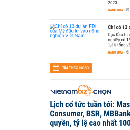
2023.
HÀNG HÓA
-
Chỉ có 13 
Cục Đầu tư 
nghiệp có 13
1,3% tổng v
HÀNG HÓA
-
TÌM THEO NGÀY
Lịch cổ tức tuần tới: Ma
Consumer, BSR, MBBank
quyền, tỷ lệ cao nhất 10