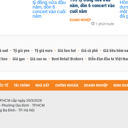
năm, dồn 6 concert vào
cuối năm
DOANH NGHIỆP
-
1 phút trước
á usd
Tỷ giá yen
Tỷ giá euro
Giá heo hơi
Giá cà phê
Giá tiêu hôm n
t heo
Giá gạo
Giá cao su
Best Retail Brokers
Diễn đàn đầu tư Việt N
ỐC TẾ
TÀI CHÍNH
NHÀ ĐẤT
CHỨNG KHOÁN
DOANH NGHIỆP
KINH DO
P.HCM cấp ngày 20/3/2026
 - Phường Gia Định - TP.HCM
 Ba Đình - TP. Hà Nội