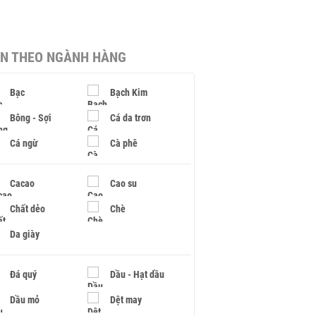
IN THEO NGÀNH HÀNG
Bạc
Bạch Kim
Bông - Sợi
Cá da trơn
Cá ngừ
Cà phê
Cacao
Cao su
Chất dẻo
Chè
Da giày
Đá quý
Dầu - Hạt dầu
Dầu mỏ
Dệt may