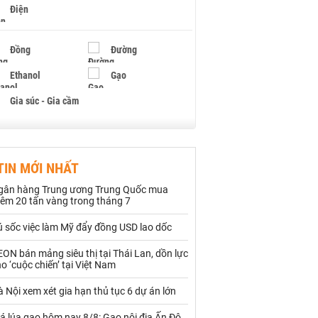
Điện
Đồng
Đường
Ethanol
Gạo
Gia súc - Gia cầm
Giấy
Gỗ
TIN MỚI NHẤT
Hạt điều
Hồ tiêu - Hạt tiêu
gân hàng Trung ương Trung Quốc mua
Khí đốt
hêm 20 tấn vàng trong tháng 7
ú sốc việc làm Mỹ đẩy đồng USD lao dốc
Kim loại khác
Mắc ca
ON bán mảng siêu thị tại Thái Lan, dồn lực
Muối
Ngũ cốc
o ‘cuộc chiến’ tại Việt Nam
Nhựa - Hạt nhựa
 Nội xem xét gia hạn thủ tục 6 dự án lớn
á lúa gạo hôm nay 8/8: Gạo nội địa Ấn Độ