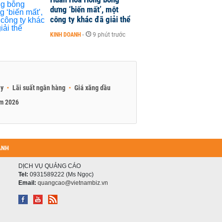
dưng ‘biến mất’, một
công ty khác đã giải thể
KINH DOANH
-
9 phút trước
ay
Lãi suất ngân hàng
Giá xăng dầu
am 2026
ANH
DỊCH VỤ QUẢNG CÁO
Tel:
0931589222 (Ms Ngọc)
Email:
quangcao@vietnambiz.vn