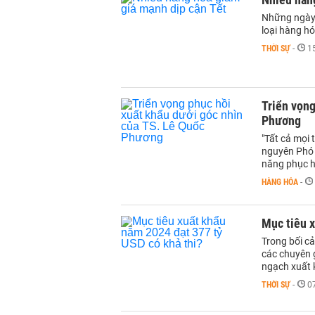
Những ngày 
loại hàng hó
THỜI SỰ
-
1
Triển vọng
Phương
"Tất cả mọi 
nguyên Phó 
năng phục h
HÀNG HÓA
-
Mục tiêu x
Trong bối cả
các chuyên g
ngạch xuất 
THỜI SỰ
-
0