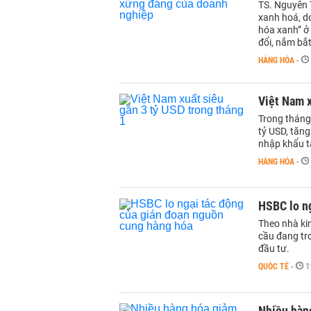
TS. Nguyễn 
xanh hoá, do
hóa xanh” ở 
đổi, nắm bắt
HÀNG HÓA
-
Việt Nam x
Trong tháng
tỷ USD, tăng
nhập khẩu t
HÀNG HÓA
-
HSBC lo ng
Theo nhà ki
cầu đang tro
đầu tư.
QUỐC TẾ
-
1
Nhiều hàng