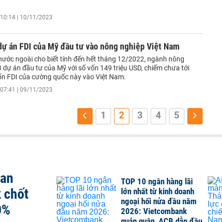
10:14 | 10/11/2023
dự án FDI của Mỹ đầu tư vào nông nghiệp Việt Nam
nước ngoài cho biết tính đến hết tháng 12/2022, ngành nông
 dự án đầu tư của Mỹ với số vốn 149 triệu USD, chiếm chưa tới
ốn FDI của cường quốc này vào Việt Nam.
07:41 | 09/11/2023
1
2
3
4
5
san
TOP 10 ngân hàng lãi
 chốt
lớn nhất từ kinh doanh
ngoại hối nửa đầu năm
0%
2026: Vietcombank
quán quân, ACB dẫn đầu