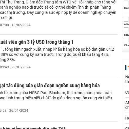
Thị Thu Trang, Giám đốc Trung tâm WTO và Hội nhập cho rằng với
anh nghiệp nào đi trước sẽ có lợi thế chiếm lĩnh thị phần “hàng
các thị trường. Đây cũng là sức ép hợp lý để doanh nghiệp chuyển
 cơ hội.
07:00 | 13/02/2024
uất siêu gần 3 tỷ USD trong tháng 1
 1, tổng kim ngạch xuất, nhập khẩu hàng hóa sơ bộ đạt gần 64,2
 38% so với cùng kỳ năm trước. Trong đó, xuất khẩu tăng 42%,
ăng 33%.
09:49 | 29/01/2024
N
t
ại tác động của gián đoạn nguồn cung hàng hóa​
C
nh tế trưởng của HSBC Paul Bloxham, thị trường hàng hóa toàn
ng tình trạng “siêu siết chặt” do gián đoạn nguồn cung và thiếu
AE
ch
9:53 | 26/01/2024
Hà
 hóa giảm giá mạnh dịp cận Tết
Gi