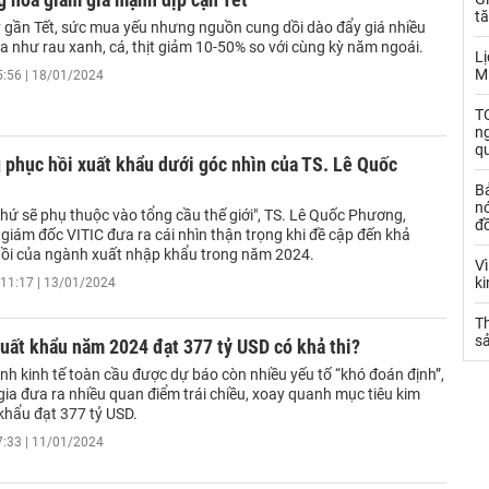
t
gần Tết, sức mua yếu nhưng nguồn cung dồi dào đẩy giá nhiều
a như rau xanh, cá, thịt giảm 10-50% so với cùng kỳ năm ngoái.
Lị
M
5:56 | 18/01/2024
TO
n
q
 phục hồi xuất khẩu dưới góc nhìn của TS. Lê Quốc
B
nó
thứ sẽ phụ thuộc vào tổng cầu thế giới", TS. Lê Quốc Phương,
đ
giám đốc VITIC đưa ra cái nhìn thận trọng khi đề cập đến khả
ồi của ngành xuất nhập khẩu trong năm 2024.
V
k
11:17 | 13/01/2024
Th
sả
uất khẩu năm 2024 đạt 377 tỷ USD có khả thi?
nh kinh tế toàn cầu được dự báo còn nhiều yếu tố “khó đoán định”,
ia đưa ra nhiều quan điểm trái chiều, xoay quanh mục tiêu kim
khẩu đạt 377 tỷ USD.
7:33 | 11/01/2024