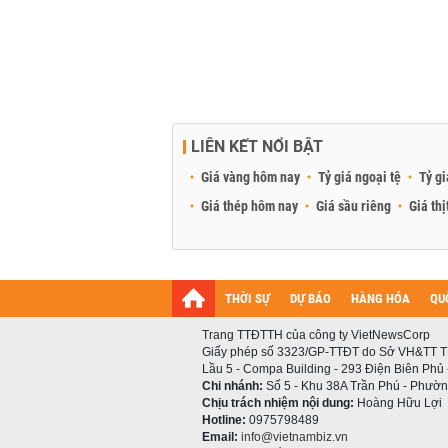
LIÊN KẾT NỔI BẬT
Giá vàng hôm nay
Tỷ giá ngoại tệ
Tỷ gi
Giá thép hôm nay
Giá sầu riêng
Giá thị
THỜI SỰ
DỰ BÁO
HÀNG HÓA
QU
Trang TTĐTTH của công ty VietNewsCorp
Giấy phép số 3323/GP-TTĐT do Sở VH&TT T
Lầu 5 - Compa Building - 293 Điện Biên Phủ
Chi nhánh:
Số 5 - Khu 38A Trần Phú - Phường
Chịu trách nhiệm nội dung:
Hoàng Hữu Lợi
Hotline:
0975798489
Email:
info@vietnambiz.vn