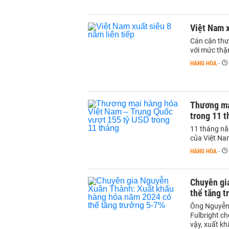
Việt Nam x
Cán cân thươ
với mức thặ
HÀNG HÓA
-
Thương mạ
trong 11 t
11 tháng nă
của Việt Na
HÀNG HÓA
-
Chuyên gi
thể tăng 
Ông Nguyễn 
Fulbright ch
vậy, xuất k