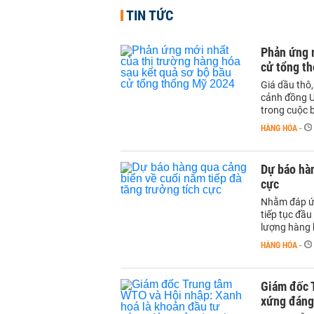
TIN TỨC
Phản ứng m
cử tổng t
Giá dầu thô,
cảnh đồng US
trong cuộc b
HÀNG HÓA
-
Dự báo hàn
cực
Nhằm đáp ứn
tiếp tục đầu
lượng hàng 
HÀNG HÓA
-
Giám đốc 
xứng đáng