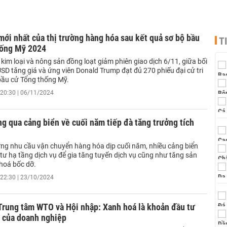
ới nhất của thị trường hàng hóa sau kết quả sơ bộ bầu
T
hống Mỹ 2024
 kim loại và nông sản đồng loạt giảm phiên giao dịch 6/11, giữa bối
D tăng giá và ứng viên Donald Trump đạt đủ 270 phiếu đại cử tri
ầu cử Tổng thống Mỹ.
20:30 | 06/11/2024
g qua cảng biển về cuối năm tiếp đà tăng trưởng tích
g nhu cầu vận chuyển hàng hóa dịp cuối năm, nhiều cảng biển
 tư hạ tầng dịch vụ để gia tăng tuyến dịch vụ cũng như tăng sản
hoá bốc dỡ.
22:30 | 23/10/2024
Trung tâm WTO và Hội nhập: Xanh hoá là khoản đầu tư
 của doanh nghiệp