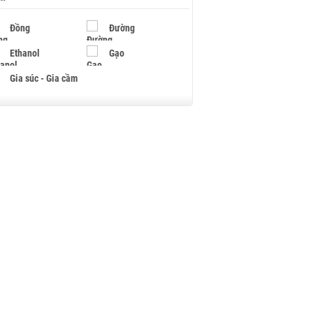
Đồng
Đường
Ethanol
Gạo
Gia súc - Gia cầm
Giấy
Gỗ
Hạt điều
Hồ tiêu - Hạt tiêu
Khí đốt
Kim loại khác
Mắc ca
Muối
Ngũ cốc
Nhựa - Hạt nhựa
Palladium
Phân bón