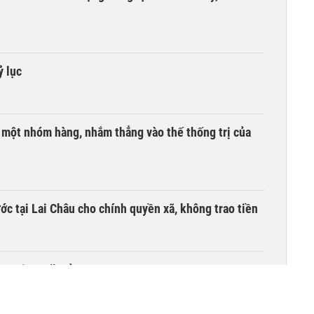
ỷ lục
i một nhóm hàng, nhắm thẳng vào thế thống trị của
c tại Lai Châu cho chính quyền xã, không trao tiền
ồn tại 44 năm ở TP HCM