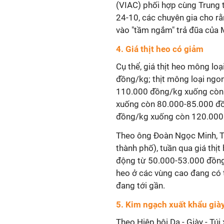
(VIAC) phối hợp cùng Trung
24-10, các chuyên gia cho r
vào "tầm ngắm" trả đũa của 
4. Giá thịt heo có giảm
Cụ thể, giá thịt heo mông l
đồng/kg; thịt mông loại ngon
110.000 đồng/kg xuống còn 
xuống còn 80.000-85.000 đồ
đồng/kg xuống còn 120.000
Theo ông Đoàn Ngọc Minh, T
thành phố), tuần qua giá thịt
động từ 50.000-53.000 đồng/
heo ở các vùng cao đang có t
đang tới gần.
5. Kim ngạch xuất khẩu già
Theo Hiệp hội Da - Giày - Túi