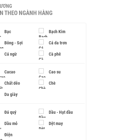
HƯƠNG
IN THEO NGÀNH HÀNG
Bạc
Bạch Kim
Bông - Sợi
Cá da trơn
Cá ngừ
Cà phê
Cacao
Cao su
Chất dẻo
Chè
Da giày
Đá quý
Dầu - Hạt dầu
Dầu mỏ
Dệt may
Điện