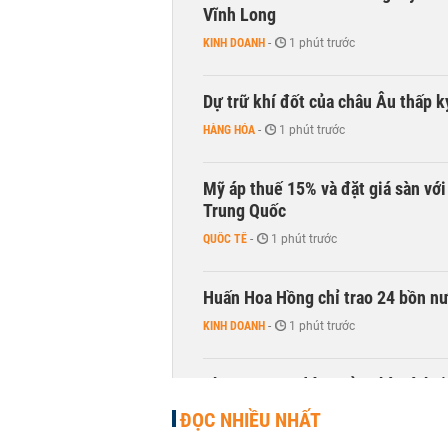
Vĩnh Long
KINH DOANH
-
1 phút trước
Dự trữ khí đốt của châu Âu thấp k
HÀNG HÓA
-
1 phút trước
Mỹ áp thuế 15% và đặt giá sàn vớ
Trung Quốc
QUỐC TẾ
-
1 phút trước
Huấn Hoa Hồng chỉ trao 24 bồn nướ
KINH DOANH
-
1 phút trước
Phương Nam đóng cửa nhà sách t
KINH DOANH
-
1 phút trước
ĐỌC NHIỀU NHẤT