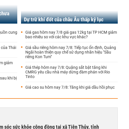
 chưa
Dự trữ khí đốt của châu Âu thấp kỷ lục
guồn cung
Giá gas hôm nay 7/8 giá gas 12kg tại TP HCM giảm
bao nhiêu so với các khu vực khác?
 của Thái
Giá sầu riêng hôm nay 7/8: Tiếp tục ổn định, Quảng
Ngãi hoàn thiện quy chế sử dụng nhãn hiệu "Sầu
riêng Kon Tum"
am giảm
Giá thép hôm nay 7/8: Quặng sắt bật tăng khi
CMRG yêu cầu nhà máy dừng đàm phán với Rio
Tinto
au khi bị
Giá cao su hôm nay 7/8: Tăng khi giá dầu hồi phục
m sóc sức khỏe cộng đồng tại xã Tiên Thủy, tỉnh