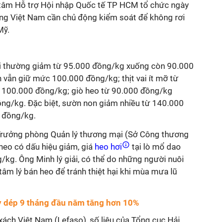
 tâm Hỗ trợ Hội nhập Quốc tế TP HCM tổ chức ngày
ằng Việt Nam cần chủ động kiểm soát để không rơi
Mỹ.
oại thường giảm từ 95.000 đồng/kg xuống còn 90.000
 vẫn giữ mức 100.000 đồng/kg; thịt vai ít mỡ từ
100.000 đồng/kg; giò heo từ 90.000 đồng/kg
ng/kg. Đặc biệt, sườn non giảm nhiều từ 140.000
 đồng/kg.
rưởng phòng Quản lý thương mại (Sở Công thương
 heo có dấu hiệu giảm, giá
heo hơi
tại lò mổ dao
kg. Ông Minh lý giải, có thể do những người nuôi
âm lý bán heo để tránh thiệt hại khi mùa mưa lũ
y dép 9 tháng đầu năm tăng hơn 10%
 xách Việt Nam (Lefaso), số liệu của Tổng cục Hải