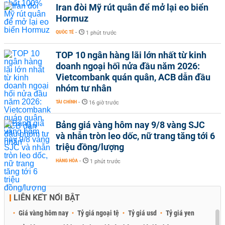
Iran đòi Mỹ rút quân để mở lại eo biển
Hormuz
QUỐC TẾ
-
1 phút trước
TOP 10 ngân hàng lãi lớn nhất từ kinh
doanh ngoại hối nửa đầu năm 2026:
Vietcombank quán quân, ACB dẫn đầu
nhóm tư nhân
TÀI CHÍNH
-
16 giờ trước
Bảng giá vàng hôm nay 9/8 vàng SJC
và nhẫn tròn leo dốc, nữ trang tăng tới 6
triệu đồng/lượng
HÀNG HÓA
-
1 phút trước
LIÊN KẾT NỔI BẬT
Giá vàng hôm nay
Tỷ giá ngoại tệ
Tỷ giá usd
Tỷ giá yen