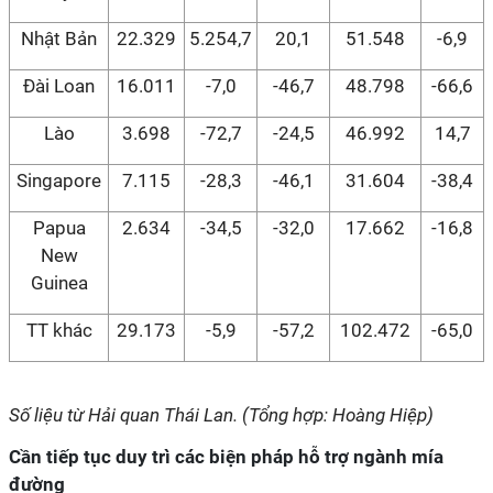
Nhật Bản
22.329
5.254,7
20,1
51.548
-6,9
Đài Loan
16.011
-7,0
-46,7
48.798
-66,6
Lào
3.698
-72,7
-24,5
46.992
14,7
Singapore
7.115
-28,3
-46,1
31.604
-38,4
Papua
2.634
-34,5
-32,0
17.662
-16,8
New
Guinea
TT khác
29.173
-5,9
-57,2
102.472
-65,0
Số liệu từ Hải quan Thái Lan. (Tổng hợp: Hoàng Hiệp)
Cần tiếp tục duy trì các biện pháp hỗ trợ ngành mía
đường