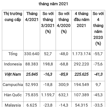
tháng năm 2021
Thị trường
Tháng
So với
So với
4 tháng
So với
cung cấp
4/2021
tháng
tháng
đầu năm
4
3/2021
4/2020
2021
tháng
(%)
(%)
năm
2020
(%)
Tổng
330.640
52,7
-48,0
1.173.174
-55,7
Indonesia
88.383
198,8
-68,8
292.220
-75,6
Việt Nam
25.845
-16,3
-85,9
225.625
-41,3
Campuchia
52.993
-18,8
300,9
194.549
9,7
Hàn Quốc
75.835
1.159,7
632,1
107.389
-45,3
Malaysia
6.625
-23,8
-14,3
54.315
-33,5