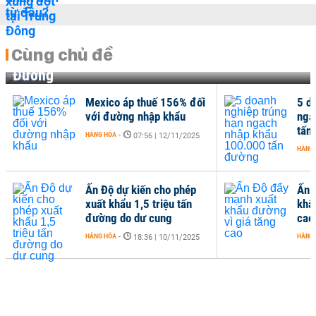
Cùng chủ đề
Đường
Mexico áp thuế 156% đối
5 d
với đường nhập khẩu
ngạ
tấn
HÀNG HÓA
-
07:56 | 12/11/2025
HÀNG
Ấn Độ dự kiến cho phép
Ấn 
xuất khẩu 1,5 triệu tấn
khẩ
đường do dư cung
cao
HÀNG HÓA
-
HÀNG
18:36 | 10/11/2025