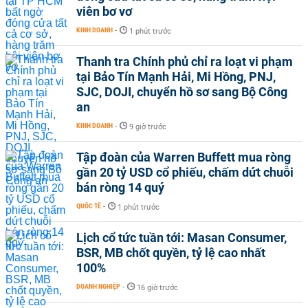
viên bơ vơ
KINH DOANH
-
1 phút trước
Thanh tra Chính phủ chỉ ra loạt vi phạm
tại Bảo Tín Mạnh Hải, Mi Hồng, PNJ,
SJC, DOJI, chuyển hồ sơ sang Bộ Công
an
KINH DOANH
-
9 giờ trước
Tập đoàn của Warren Buffett mua ròng
gần 20 tỷ USD cổ phiếu, chấm dứt chuỗi
bán ròng 14 quý
QUỐC TẾ
-
1 phút trước
Lịch cổ tức tuần tới: Masan Consumer,
BSR, MB chốt quyền, tỷ lệ cao nhất
100%
DOANH NGHIỆP
-
16 giờ trước