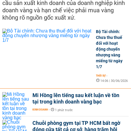
cầu sản xuất kinh doanh của doanh nghiệp kinh
doanh vàng và hạn chế việc phải mua vàng
không rõ nguồn gốc xuất xứ.
Bộ Tài chính:
Chưa thu thuế
đối với hoạt
động chuyển
nhượng vàng
miếng từ ngày
1/7
THỜI SỰ
-
14:06 | 30/06/2026
Mi Hồng lên tiếng sau kết luận về tồn
tại trong kinh doanh vàng bạc
KINH DOANH
-
1 phút trước
Chuỗi phòng gym tại TP HCM bất ngờ
đóng cửa tất cả cơ sở, hàng trăm hội