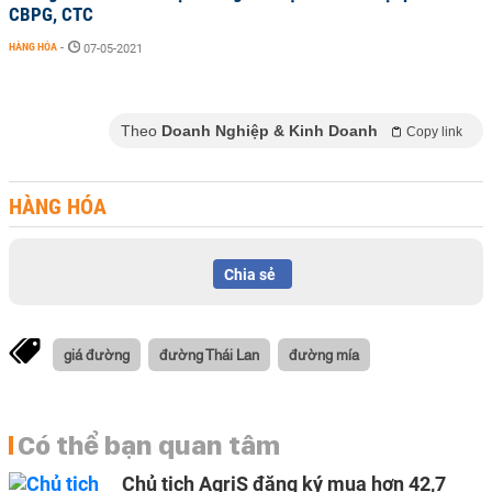
CBPG, CTC
HÀNG HÓA
-
07-05-2021
Theo
Doanh Nghiệp & Kinh Doanh
Copy link
HÀNG HÓA
Chia sẻ
giá đường
đường Thái Lan
đường mía
Có thể bạn quan tâm
Chủ tịch AgriS đăng ký mua hơn 42,7