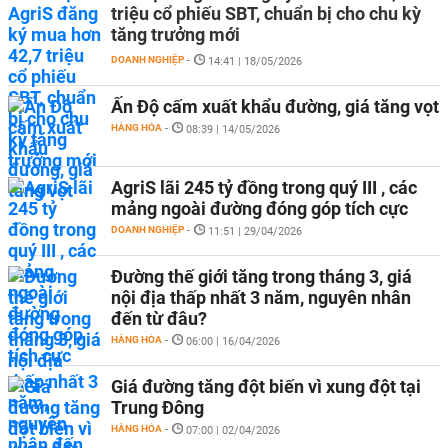
triệu cổ phiếu SBT, chuẩn bị cho chu kỳ
tăng trưởng mới
DOANH NGHIỆP
-
14:41 | 18/05/2026
Ấn Độ cấm xuất khẩu đường, giá tăng vọt
HÀNG HÓA
-
08:39 | 14/05/2026
AgriS lãi 245 tỷ đồng trong quý III , các
mảng ngoài đường đóng góp tích cực
DOANH NGHIỆP
-
11:51 | 29/04/2026
Đường thế giới tăng trong tháng 3, giá
nội địa thấp nhất 3 năm, nguyên nhân
đến từ đâu?
HÀNG HÓA
-
06:00 | 16/04/2026
Giá đường tăng đột biến vì xung đột tại
Trung Đông
HÀNG HÓA
-
07:00 | 02/04/2026