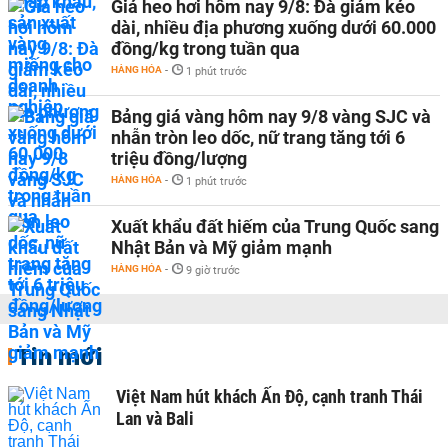
Giá heo hơi hôm nay 9/8: Đà giảm kéo
dài, nhiều địa phương xuống dưới 60.000
đồng/kg trong tuần qua
HÀNG HÓA
-
1 phút trước
Bảng giá vàng hôm nay 9/8 vàng SJC và
nhẫn tròn leo dốc, nữ trang tăng tới 6
triệu đồng/lượng
HÀNG HÓA
-
1 phút trước
Xuất khẩu đất hiếm của Trung Quốc sang
Nhật Bản và Mỹ giảm mạnh
HÀNG HÓA
-
9 giờ trước
Tin mới
Việt Nam hút khách Ấn Độ, cạnh tranh Thái
Lan và Bali