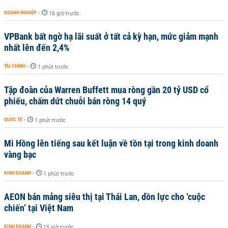
DOANH NGHIỆP
-
16 giờ trước
VPBank bất ngờ hạ lãi suất ở tất cả kỳ hạn, mức giảm mạnh
nhất lên đến 2,4%
TÀI CHÍNH
-
1 phút trước
Tập đoàn của Warren Buffett mua ròng gần 20 tỷ USD cổ
phiếu, chấm dứt chuỗi bán ròng 14 quý
QUỐC TẾ
-
1 phút trước
Mi Hồng lên tiếng sau kết luận về tồn tại trong kinh doanh
vàng bạc
KINH DOANH
-
1 phút trước
AEON bán mảng siêu thị tại Thái Lan, dồn lực cho ‘cuộc
chiến’ tại Việt Nam
KINH DOANH
-
15 giờ trước