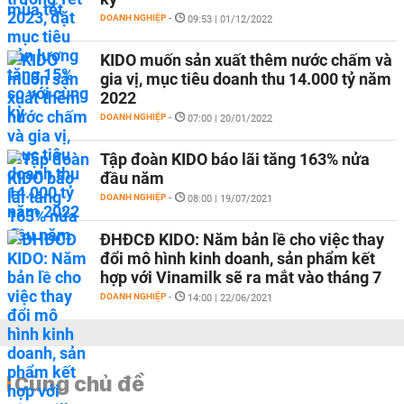
DOANH NGHIỆP
-
09:53 | 01/12/2022
KIDO muốn sản xuất thêm nước chấm và
gia vị, mục tiêu doanh thu 14.000 tỷ năm
2022
DOANH NGHIỆP
-
07:00 | 20/01/2022
Tập đoàn KIDO báo lãi tăng 163% nửa
đầu năm
DOANH NGHIỆP
-
08:00 | 19/07/2021
ĐHĐCĐ KIDO: Năm bản lề cho việc thay
đổi mô hình kinh doanh, sản phẩm kết
hợp với Vinamilk sẽ ra mắt vào tháng 7
DOANH NGHIỆP
-
14:00 | 22/06/2021
Cùng chủ đề