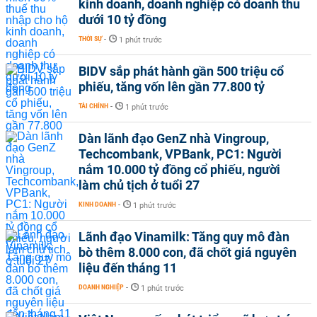
kinh doanh, doanh nghiệp có doanh thu
dưới 10 tỷ đồng
THỜI SỰ
-
1 phút trước
BIDV sắp phát hành gần 500 triệu cổ
phiếu, tăng vốn lên gần 77.800 tỷ
TÀI CHÍNH
-
1 phút trước
Dàn lãnh đạo GenZ nhà Vingroup,
Techcombank, VPBank, PC1: Người
nắm 10.000 tỷ đồng cổ phiếu, người
làm chủ tịch ở tuổi 27
KINH DOANH
-
1 phút trước
Lãnh đạo Vinamilk: Tăng quy mô đàn
bò thêm 8.000 con, đã chốt giá nguyên
liệu đến tháng 11
DOANH NGHIỆP
-
1 phút trước