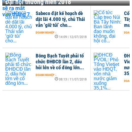
Đại hội thường niên 2018
Sabeco đặt kế hoạch dè
Cổ 
dặt lãi 4.000 tỷ, chủ Thái
Tây
vẫn ‘giữ túi’ cho...
muố
DOANH NGHIỆP
-
DOANH
14:09 | 12/07/2018
Bông Bạch Tuyết phải tổ
ĐHC
chức ĐHĐCĐ lần 2, dấu
Vie
hỏi lớn về cổ đông lớn...
nướ
35,
DOANH NGHIỆP
-
08:13 | 11/07/2018
DOANH