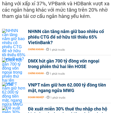
hàng với xấp xỉ 37%, VPBank và HDBank vượt xa
các ngân hàng khác với mức tăng trên 20% nhờ
tham gia tái cơ cấu ngân hàng yếu kém.
NHNN cần tăng nắm giữ bao nhiêu cổ
phiếu CTG để sở hữu tối thiểu 65%
VietinBank?
CHỨNG KHOÁN
-
1 phút trước
DMX hút gần 700 tỷ đồng vốn ngoại
trong phiên thứ hai lên HOSE
CHỨNG KHOÁN
-
1 phút trước
VNPT nắm giữ hơn 62.000 tỷ đồng tiền
mặt, ngang ngửa MWG
DOANH NGHIỆP
-
1 phút trước
Đề xuất miễn 30% thuế thu nhập cho hộ