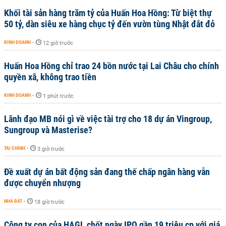
Khối tài sản hàng trăm tỷ của Huấn Hoa Hồng: Từ biệt thự
50 tỷ, dàn siêu xe hàng chục tỷ đến vườn tùng Nhật đắt đỏ
KINH DOANH
-
12 giờ trước
Huấn Hoa Hồng chỉ trao 24 bồn nước tại Lai Châu cho chính
quyền xã, không trao tiền
KINH DOANH
-
1 phút trước
Lãnh đạo MB nói gì về việc tài trợ cho 18 dự án Vingroup,
Sungroup và Masterise?
TÀI CHÍNH
-
3 giờ trước
Đề xuất dự án bất động sản đang thế chấp ngân hàng vẫn
được chuyển nhượng
NHÀ ĐẤT
-
18 giờ trước
Công ty con của HAGL chốt ngày IPO gần 19 triệu cp với giá