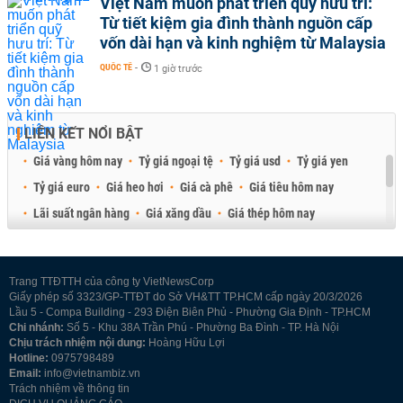
Việt Nam muốn phát triển quỹ hưu trí:
Từ tiết kiệm gia đình thành nguồn cấp
vốn dài hạn và kinh nghiệm từ Malaysia
QUỐC TẾ
-
1 giờ trước
LIÊN KẾT NỔI BẬT
Giá vàng hôm nay
Tỷ giá ngoại tệ
Tỷ giá usd
Tỷ giá yen
Tỷ giá euro
Giá heo hơi
Giá cà phê
Giá tiêu hôm nay
Lãi suất ngân hàng
Giá xăng dầu
Giá thép hôm nay
Giá sầu riêng
Giá thịt heo
Giá gạo
Giá cao su
Best Retail Brokers
Diễn đàn đầu tư Việt Nam 2026
Trang TTĐTTH của công ty VietNewsCorp
Giấy phép số 3323/GP-TTĐT do Sở VH&TT TP.HCM cấp ngày 20/3/2026
Lầu 5 - Compa Building - 293 Điện Biên Phủ - Phường Gia Định - TP.HCM
Chi nhánh:
Số 5 - Khu 38A Trần Phú - Phường Ba Đình - TP. Hà Nội
Chịu trách nhiệm nội dung:
Hoàng Hữu Lợi
Hotline:
0975798489
Email:
info@vietnambiz.vn
Trách nhiệm về thông tin