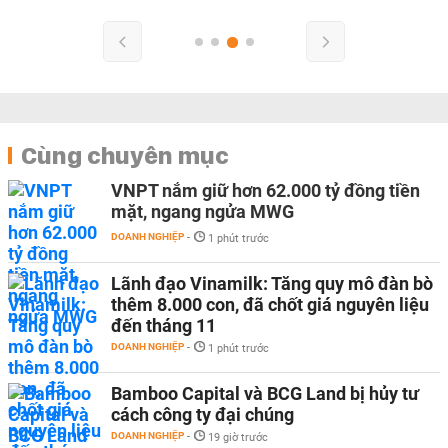
Cùng chuyên mục
VNPT nắm giữ hơn 62.000 tỷ đồng tiền
mặt, ngang ngửa MWG
DOANH NGHIỆP
-
1 phút trước
Lãnh đạo Vinamilk: Tăng quy mô đàn bò
thêm 8.000 con, đã chốt giá nguyên liệu
đến tháng 11
DOANH NGHIỆP
-
1 phút trước
Bamboo Capital và BCG Land bị hủy tư
cách công ty đại chúng
DOANH NGHIỆP
-
19 giờ trước