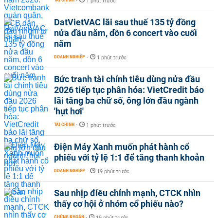
-
1 phút trước
DatVietVAC lãi sau thuế 135 tỷ đồng
nửa đầu năm, dồn 6 concert vào cuối
năm
DOANH NGHIỆP
-
1 phút trước
Bức tranh tài chính tiêu dùng nửa đầu
2026 tiếp tục phân hóa: VietCredit báo
lãi tăng ba chữ số, ông lớn đầu ngành
'hụt hơi'
TÀI CHÍNH
-
1 phút trước
Điện Máy Xanh muốn phát hành cổ
phiếu với tỷ lệ 1:1 để tăng thanh khoản
DOANH NGHIỆP
-
19 phút trước
Sau nhịp điều chỉnh mạnh, CTCK nhìn
thấy cơ hội ở nhóm cổ phiếu nào?
CHỨNG KHOÁN
-
19 phút trước