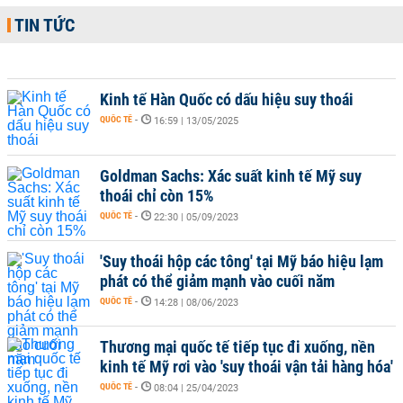
TIN TỨC
Kinh tế Hàn Quốc có dấu hiệu suy thoái
QUỐC TẾ
-
16:59 | 13/05/2025
Goldman Sachs: Xác suất kinh tế Mỹ suy
thoái chỉ còn 15%
QUỐC TẾ
-
22:30 | 05/09/2023
'Suy thoái hộp các tông' tại Mỹ báo hiệu lạm
phát có thể giảm mạnh vào cuối năm
QUỐC TẾ
-
14:28 | 08/06/2023
Thương mại quốc tế tiếp tục đi xuống, nền
kinh tế Mỹ rơi vào 'suy thoái vận tải hàng hóa'
QUỐC TẾ
-
08:04 | 25/04/2023