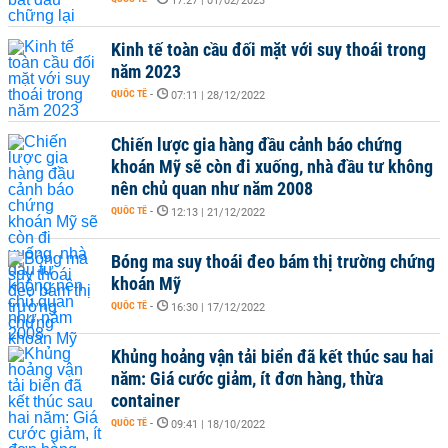
17:27 | 01/02/2023
Kinh tế toàn cầu đối mặt với suy thoái trong
năm 2023
QUỐC TẾ
-
07:11 | 28/12/2022
Chiến lược gia hàng đầu cảnh báo chứng
khoán Mỹ sẽ còn đi xuống, nhà đầu tư không
nên chủ quan như năm 2008
QUỐC TẾ
-
12:13 | 21/12/2022
Bóng ma suy thoái đeo bám thị trường chứng
khoán Mỹ
QUỐC TẾ
-
16:30 | 17/12/2022
Khủng hoảng vận tải biển đã kết thúc sau hai
năm: Giá cước giảm, ít đơn hàng, thừa
container
QUỐC TẾ
-
09:41 | 18/10/2022