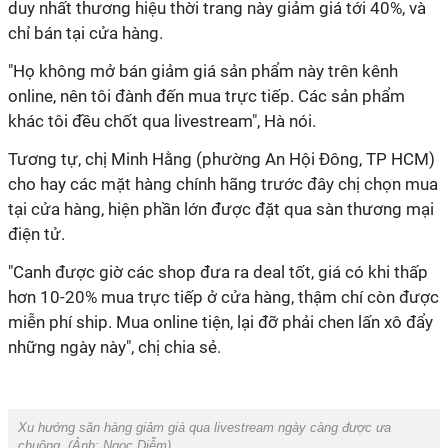
duy nhất thương hiệu thời trang này giảm giá tới 40%, và
chỉ bán tại cửa hàng.
"Họ không mở bán giảm giá sản phẩm này trên kênh
online, nên tôi đành đến mua trực tiếp. Các sản phẩm
khác tôi đều chốt qua livestream", Hà nói.
Tương tự, chị Minh Hằng (phường An Hội Đông, TP HCM)
cho hay các mặt hàng chính hãng trước đây chị chọn mua
tại cửa hàng, hiện phần lớn được đặt qua sàn thương mại
điện tử.
"Canh được giờ các shop đưa ra deal tốt, giá có khi thấp
hơn 10-20% mua trực tiếp ở cửa hàng, thậm chí còn được
miễn phí ship. Mua online tiện, lại đỡ phải chen lấn xô đẩy
những ngày này", chị chia sẻ.
Xu hướng săn hàng giảm giá qua livestream ngày càng được ưa
chuộng. (Ảnh:
Ngọc Diễm
).