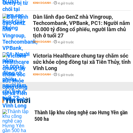
KINH DOANH
-
4 giờ trước
Dàn lãnh đạo GenZ nhà Vingroup,
Techcombank, VPBank, PC1: Người nắm
10.000 tỷ đồng cổ phiếu, người làm chủ
tịch ở tuổi 27
KINH DOANH
-
4 giờ trước
Victoria Healthcare chung tay chăm sóc
sức khỏe cộng đồng tại xã Tiên Thủy, tỉnh
Vĩnh Long
KINH DOANH
-
5 giờ trước
Tin mới
Thành lập khu công nghệ cao Hưng Yên gần
500 ha