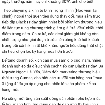
ngày thường, năm nay chỉ khoảng 30%", anh cho biết.
Theo chuyên gia kinh tế Đinh Trọng Thịnh (Học viện Tài
chính), ngoài thói quen tiêu dùng thay đổi, mua sắm trực
tiếp dịp Black Friday giảm nhiệt bởi phần lớn thương hiệu
đã liên tục tung chương trình giảm giá "trải đều" nhiều thời
điểm trong năm. Chưa kể, các deal giảm giá không còn
chất lượng như giai đoạn trước nên càng khó hút khách
trong bối cảnh kinh tế khó khăn, người tiêu dùng thắt chặt
chi tiêu, chọn lọc kỹ hàng mua hơn trước.
Để tăng doanh số, kích cầu mua sắm dịp cuối năm, nhiều
doanh nghiệp đã điều chỉnh cách tiếp cận Black Friday. Bà
Nguyễn Ngọc Hải Yến, Giám đốc marketing thương hiệu
thời trang Gumac, cho biết các ưu đãi của hãng như "mua
3 tặng 4" được áp dụng cho phần lớn sản phẩm, kể cả
hàng mới.
Họ cũng mở rộng sản xuất dòng sản phẩm phù hợp mùa
lễ hội, mang tính ứng dụng cao để đáp ứng thị hiếu nhu