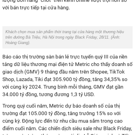
lượng đơn hàng "chốt" trên kênh online vượt trội hơn so
với bán trực tiếp tại cửa hàng.
Khách chọn mua sản phẩm thời trang tại cửa hàng một thương hiệu
trên đường Bà Triệu, Hà Nội trong ngày Black Friday, 28/11. (Ảnh:
Hoàng Giang
).
Báo cáo thị trường sàn bán lẻ trực tuyến quý III của nền
tảng dữ liệu thương mại điện tử Metric cho thấy doanh số
giao dịch (GMV) 9 tháng đầu năm trên Shopee, TikTok
Shop, Lazada, Tiki đạt 305.900 tỷ đồng, tăng 34,35% so
với cùng kỳ 2024. Trung bình mỗi tháng, GMV đạt gần
34.000 tỷ đồng, tương đương 1,3 tỷ USD.
Trong quý cuối năm, Metric dự báo doanh số của thị
trường đạt 105.000 tỷ đồng, tăng trưởng 15% so với
cùng kỳ. Động lực đến từ nhu cầu mua sắm trong cao
điểm cuối năm. Các chiến dịch siêu sale như Black Friday,