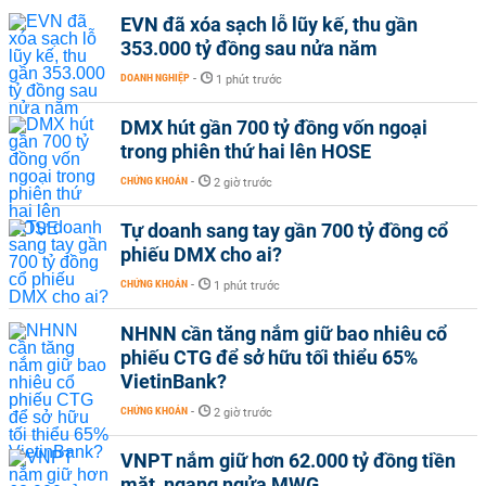
EVN đã xóa sạch lỗ lũy kế, thu gần
353.000 tỷ đồng sau nửa năm
DOANH NGHIỆP
-
1 phút trước
DMX hút gần 700 tỷ đồng vốn ngoại
trong phiên thứ hai lên HOSE
CHỨNG KHOÁN
-
2 giờ trước
Tự doanh sang tay gần 700 tỷ đồng cổ
phiếu DMX cho ai?
CHỨNG KHOÁN
-
1 phút trước
NHNN cần tăng nắm giữ bao nhiêu cổ
phiếu CTG để sở hữu tối thiểu 65%
VietinBank?
CHỨNG KHOÁN
-
2 giờ trước
VNPT nắm giữ hơn 62.000 tỷ đồng tiền
mặt, ngang ngửa MWG