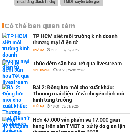
mua hàng Black Friday
TMĐT xuyên biên giới
Có thể bạn quan tâm
TP HCM siết môi trường kinh doanh
thương mại điện tử
THỜI SỰ
-
21:31 | 07/02/2026
Thức đêm săn hoa Tết qua livestream
KINH DOANH
-
08:53 | 24/01/2026
Bài 2: Động lực mới cho xuất khẩu:
Thương mại điện tử và chuyển dịch mô
hình tăng trưởng
THỜI SỰ
-
18:00 | 03/01/2026
Hơn 47.000 sản phẩm và 17.000 gian
hàng trên sàn TMĐT bị xử lý do gian lận