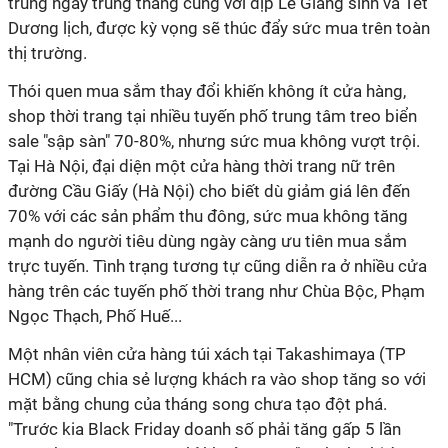
trùng ngày trùng tháng cùng với dịp Lễ Giáng sinh và Tết
Dương lịch, được kỳ vọng sẽ thúc đẩy sức mua trên toàn
thị trường.
Thói quen mua sắm thay đổi khiến không ít cửa hàng,
shop thời trang tại nhiều tuyến phố trung tâm treo biển
sale "sập sàn" 70-80%, nhưng sức mua không vượt trội.
Tại Hà Nội, đại diện một cửa hàng thời trang nữ trên
đường Cầu Giấy (Hà Nội) cho biết dù giảm giá lên đến
70% với các sản phẩm thu đông, sức mua không tăng
mạnh do người tiêu dùng ngày càng ưu tiên mua sắm
trực tuyến. Tình trạng tương tự cũng diễn ra ở nhiều cửa
hàng trên các tuyến phố thời trang như Chùa Bộc, Phạm
Ngọc Thạch, Phố Huế...
Một nhân viên cửa hàng túi xách tại Takashimaya (TP
HCM) cũng chia sẻ lượng khách ra vào shop tăng so với
mặt bằng chung của tháng song chưa tạo đột phá.
"Trước kia Black Friday doanh số phải tăng gấp 5 lần