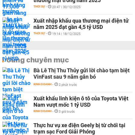
thương mại trong năm 2025
THỜI SỰ
-
20:47 | 30/12/2025
Xuất nhập khẩu qua thương mại điện tử
năm 2025 đạt gần 4,5 tỷ USD
THỜI SỰ
-
19:14 | 18/12/2025
Cùng chuyên mục
Bà Lê Thị Thu Thủy gửi lời chào tạm biệt
VinFast sau 9 năm gắn bó
KINH DOANH
-
2 phút trước
Xuất khẩu linh kiện ô tô của Toyota Việt
Nam vượt mốc 1 tỷ USD
KINH DOANH
-
3 giờ trước
Thực hư vụ xe điện Geely bị từ chối tại
trạm sạc Ford Giải Phóng