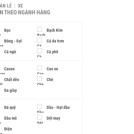
BÁN LẺ
XE
IN THEO NGÀNH HÀNG
Bạc
Bạch Kim
Bông - Sợi
Cá da trơn
Cá ngừ
Cà phê
Cacao
Cao su
Chất dẻo
Chè
Da giày
Đá quý
Dầu - Hạt dầu
Dầu mỏ
Dệt may
Điện