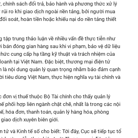
ứ, chính sách đổi trả, bảo hành và phương thức xử lý
ý rủi ro khi giao dịch ngoài nền tảng, bởi người mua
đối soát, hoàn tiền hoặc khiếu nại do nền tảng thiết
ng tập trung thảo luận về nhiều vấn đề thực tiễn như
i bán đóng gian hàng sau khi vi phạm, bảo vệ dữ liệu
chức cung cấp hạ tầng kỹ thuật và trách nhiệm của
doanh tại Việt Nam. Đặc biệt, thương mại điện tử
nh là nội dung quản lý quan trọng nhằm bảo đảm cạnh
i tiêu dùng Việt Nam, thực hiện nghĩa vụ tài chính và
c đơn vị thuế thuộc Bộ Tài chính cho thấy quản lý
ế phối hợp liên ngành chặt chẽ, nhất là trong các nội
uế, hóa đơn, thanh toán, quản lý hàng hóa, phòng
giao dịch xuyên biên giới.
tử và Kinh tế số cho biết: Tới đây, Cục sẽ tiếp tục tổ