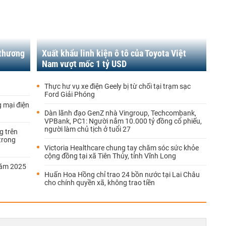
 thương
Xuất khẩu linh kiện ô tô của Toyota Việt
Nam vượt mốc 1 tỷ USD
Thực hư vụ xe điện Geely bị từ chối tại trạm sạc
Ford Giải Phóng
g mại điện
Dàn lãnh đạo GenZ nhà Vingroup, Techcombank,
VPBank, PC1: Người nắm 10.000 tỷ đồng cổ phiếu,
người làm chủ tịch ở tuổi 27
g trên
trong
Victoria Healthcare chung tay chăm sóc sức khỏe
cộng đồng tại xã Tiên Thủy, tỉnh Vĩnh Long
năm 2025
Huấn Hoa Hồng chỉ trao 24 bồn nước tại Lai Châu
cho chính quyền xã, không trao tiền