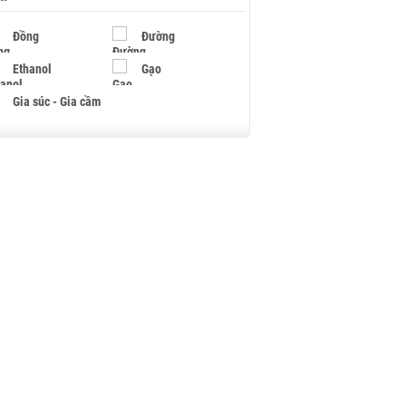
Đồng
Đường
Ethanol
Gạo
Gia súc - Gia cầm
Giấy
Gỗ
Hạt điều
Hồ tiêu - Hạt tiêu
Khí đốt
Kim loại khác
Mắc ca
Muối
Ngũ cốc
Nhựa - Hạt nhựa
Palladium
Phân bón