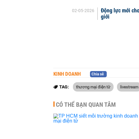
Động lực mới cho
02-05-2026
giới
KINH DOANH
Chia sẻ
thương mại điện tử
livestream
TAG:
CÓ THỂ BẠN QUAN TÂM