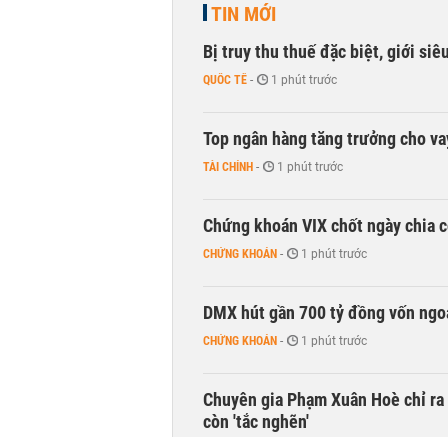
TIN MỚI
Bị truy thu thuế đặc biệt, giới si
QUỐC TẾ
-
1 phút trước
Top ngân hàng tăng trưởng cho v
TÀI CHÍNH
-
1 phút trước
Chứng khoán VIX chốt ngày chia c
CHỨNG KHOÁN
-
1 phút trước
DMX hút gần 700 tỷ đồng vốn ngoạ
CHỨNG KHOÁN
-
1 phút trước
Chuyên gia Phạm Xuân Hoè chỉ ra 
còn 'tắc nghẽn'