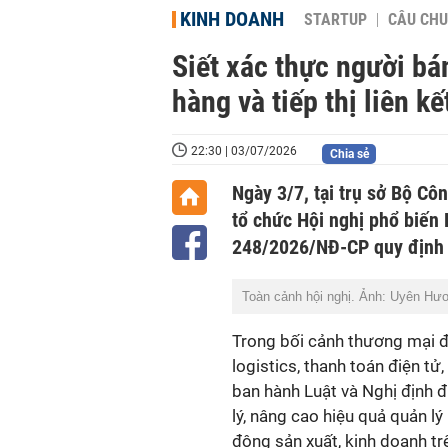
KINH DOANH
STARTUP
CÂU CHU
Siết xác thực người bá
hàng và tiếp thị liên kế
22:30 | 03/07/2026
Chia sẻ
Ngày 3/7, tại trụ sở Bộ Cô
tổ chức Hội nghị phổ biến 
248/2026/NĐ-CP quy định c
Toàn cảnh hội nghị. Ảnh: Uyên Hư
Trong bối cảnh thương mại đi
logistics, thanh toán điện tử,
ban hành Luật và Nghị định 
lý, nâng cao hiệu quả quản lý
động sản xuất, kinh doanh tr