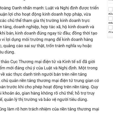
ê Hoàng Oanh nhấn mạnh: Luật và Nghị định được triển
thuận lợi cho hoạt động kinh doanh hợp pháp, vừa
các chủ thể tham gia thị trường kinh doanh trực
ền tảng, doanh nghiệp, hợp tác xã, hộ kinh doanh và
khi bán, kinh doanh đúng ngay từ đầu; đồng thời tạo
h vi lợi dụng môi trường mạng để kinh doanh hàng
, quảng cáo sai sự thật, trốn tránh nghĩa vụ hoặc
êu dùng.
n thảo Cục Thương mại điện tử và Kinh tế số đã giới
iểm mới đáng chú ý của Luật và Nghị định. Một trong
về xác thực danh tính người bán trên nền tảng
 chủ quản nền tảng thương mại điện tử trung gian có
bán trước khi cho phép hoạt động trên nền tảng. Quy
i khoản ảo, gian hàng không rõ chủ thể; hỗ trợ truy
uế, quản lý thị trường và bảo vệ người tiêu dùng.
cũng làm rõ hơn trách nhiệm của nền tảng thương mại