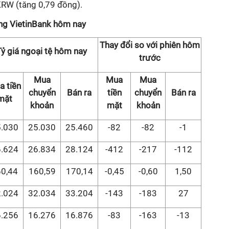
RW (tăng 0,79 đồng).
àng VietinBank hôm nay
Thay đổi so với phiên hôm
Tỷ giá ngoại tệ hôm nay
trước
Mua
Mua
Mua
a tiền
chuyển
Bán ra
tiền
chuyển
Bán ra
mặt
khoản
mặt
khoản
.030
25.030
25.460
-82
-82
-1
.624
26.834
28.124
-412
-217
-112
0,44
160,59
170,14
-0,45
-0,60
1,50
.024
32.034
33.204
-143
-183
27
.256
16.276
16.876
-83
-163
-13