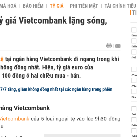
 MÃ HOÁ
BẢO HIỂM
TỶ GIÁ
PHI TIỀN MẶT
TÀI CHÍNH TIÊ
T
tỷ giá Vietcombank lặng sóng,
tệ
tại ngân hàng Vietcombank đi ngang trong khi
không đồng nhất. Hiện, tỷ giá euro của
100 đồng ở hai chiều mua - bán.
27/7 tăng, giảm không đồng nhất tại các ngân hàng trong phiên
n hàng Vietcombank
 Vietcombank
của 5 loại ngoại tệ vào lúc 9h30 đồng
au: