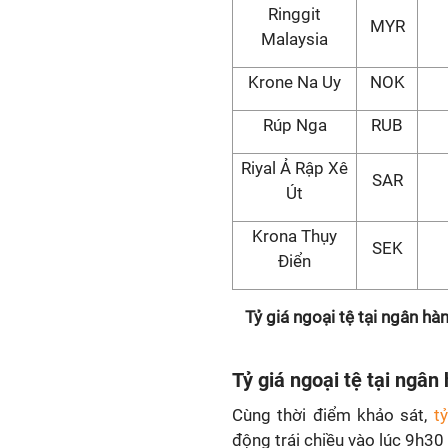
Ringgit
MYR
Malaysia
Krone Na Uy
NOK
Rúp Nga
RUB
Riyal Ả Rập Xê
SAR
Út
Krona Thụy
SEK
Điển
Tỷ giá ngoại tệ tại ngân h
Tỷ giá ngoại tệ tại ngân
Cùng thời điểm khảo sát,
t
động trái chiều vào lúc 9h30