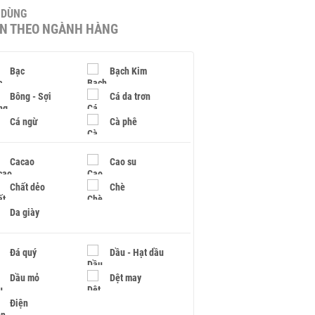
U DÙNG
IN THEO NGÀNH HÀNG
Bạc
Bạch Kim
Bông - Sợi
Cá da trơn
Cá ngừ
Cà phê
Cacao
Cao su
Chất dẻo
Chè
Da giày
Đá quý
Dầu - Hạt dầu
Dầu mỏ
Dệt may
Điện