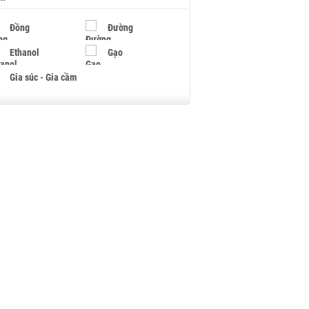
Đồng
Đường
Ethanol
Gạo
Gia súc - Gia cầm
Giấy
Gỗ
Hạt điều
Hồ tiêu - Hạt tiêu
Khí đốt
Kim loại khác
Mắc ca
Muối
Ngũ cốc
Nhựa - Hạt nhựa
Palladium
Phân bón