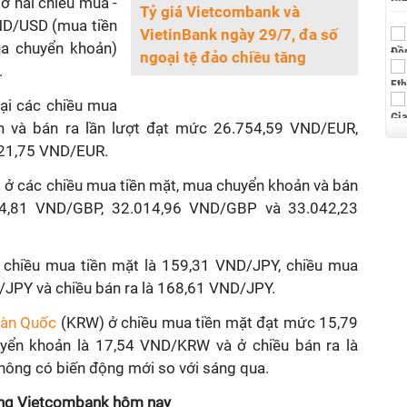
ở hai chiều mua -
Tỷ giá Vietcombank và
ND/USD (mua tiền
VietinBank ngày 29/7, đa số
a chuyển khoản)
ngoại tệ đảo chiều tăng
.
ại các chiều mua
n và bán ra lần lượt đạt mức 26.754,59 VND/EUR,
21,75 VND/EUR.
iá ở các chiều mua tiền mặt, mua chuyển khoản và bán
94,81 VND/GBP, 32.014,96 VND/GBP và 33.042,23
chiều mua tiền mặt là 159,31 VND/JPY, chiều mua
JPY và chiều bán ra là 168,61 VND/JPY.
Hàn Quốc
(KRW) ở chiều mua tiền mặt đạt mức 15,79
ển khoản là 17,54 VND/KRW và ở chiều bán ra là
ông có biến động mới so với sáng qua.
hàng Vietcombank hôm nay