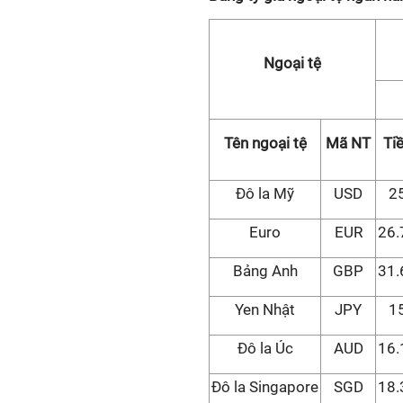
Ngoại tệ
Tên ngoại tệ
Mã NT
Ti
Đô la Mỹ
USD
2
Euro
EUR
26.
Bảng Anh
GBP
31.
Yen Nhật
JPY
1
Đô la Úc
AUD
16.
Đô la Singapore
SGD
18.