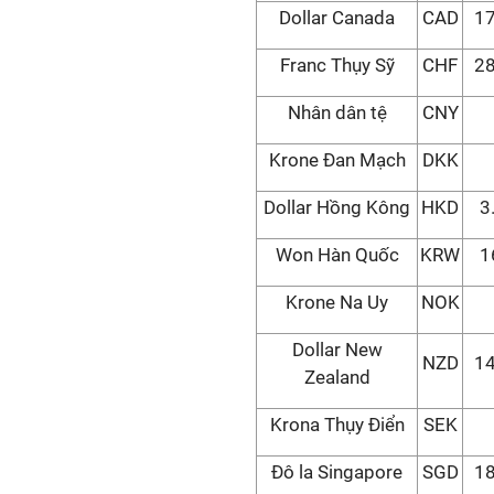
Dollar Canada
CAD
17
Franc Thụy Sỹ
CHF
28
Nhân dân tệ
CNY
Krone Đan Mạch
DKK
Dollar Hồng Kông
HKD
3
Won Hàn Quốc
KRW
1
Krone Na Uy
NOK
Dollar New
NZD
14
Zealand
Krona Thụy Điển
SEK
Đô la Singapore
SGD
18