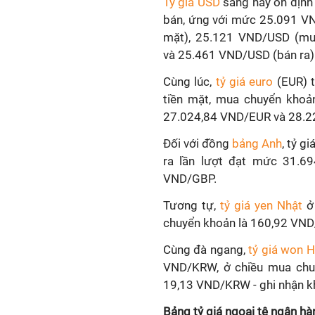
Tỷ giá USD
sáng nay ổn định 
bán, ứng với mức 25.091 V
mặt), 25.121 VND/USD (mu
và 25.461 VND/USD (bán ra)
Cùng lúc,
tỷ giá euro
(EUR) t
tiền mặt, mua chuyển khoả
27.024,84 VND/EUR và 28.2
Đối với đồng
bảng Anh
, tỷ g
ra lần lượt đạt mức 31.6
VND/GBP.
Tương tự,
tỷ giá yen Nhật
ở 
chuyển khoản là 160,92 VND/
Cùng đà ngang,
tỷ giá won 
VND/KRW, ở chiều mua chuy
19,13 VND/KRW - ghi nhận kh
Bảng tỷ giá ngoại tệ ngân 