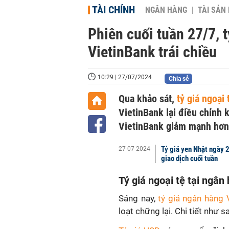
TÀI CHÍNH
NGÂN HÀNG
TÀI SẢN
Phiên cuối tuần 27/7, 
VietinBank trái chiều
10:29 | 27/07/2024
Chia sẻ
Qua khảo sát,
tỷ giá ngoại 
VietinBank lại điều chỉnh 
VietinBank giảm mạnh hơn 
Tỷ giá yen Nhật ngày 
27-07-2024
giao dịch cuối tuần
Tỷ giá ngoại tệ tại ngâ
Sáng nay,
tỷ giá ngân hàng
loạt chững lại. Chi tiết như s