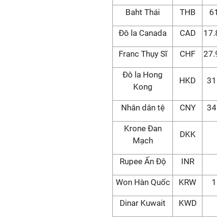
Baht Thái
THB
6
Đô la Canada
CAD
17.
Franc Thụy Sĩ
CHF
27.
Đô la Hong
HKD
31
Kong
Nhân dân tệ
CNY
34
Krone Đan
DKK
Mạch
Rupee Ấn Độ
INR
Won Hàn Quốc
KRW
1
Dinar Kuwait
KWD