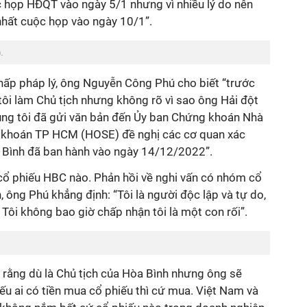
c họp HĐQT vào ngày 5/1 nhưng vì nhiều lý do nên
nhất cuộc họp vào ngày 10/1”.
).
hấp pháp lý, ông Nguyễn Công Phú cho biết “trước
ôi làm Chủ tịch nhưng không rõ vì sao ông Hải đột
ng tôi đã gửi văn bản đến Ủy ban Chứng khoán Nhà
 khoán TP HCM (HOSE) đề nghị các cơ quan xác
 Bình đã ban hành vào ngày 14/12/2022”.
ổ phiếu HBC nào. Phản hồi về nghi vấn có nhóm cổ
, ông Phú khẳng định: “Tôi
là người độc lập v
à
tự do,
. Tôi không bao giờ chấp nhận tôi là
một
con rối
”
.
 rằng dù là Chủ tịch của Hòa Bình nhưng ông sẽ
u ai có tiền mua cổ phiếu thì cứ mua.
Việt Nam và