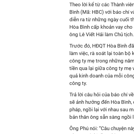
Theo lời kể từ các Thành v
Bình (Mã: HBC) với báo chí v
diễn ra từ những ngày cuối 
Hòa Bình cấp khoản vay cho c
ông Lê Viết Hải làm Chủ tịch.
Trước đó, HĐQT Hòa Bình đã 
làm việc, rà soát lại toàn bộ
công ty mẹ trong những năm 
tiền qua lại giữa công ty mẹ 
quả kinh doanh của mỗi công 
công ty.
Trả lời câu hỏi của báo chí v
sẽ ảnh hưởng đến H
òa Bình
,
pháp
,
ngồi lại với nhau sau 
bản thân ông
sẵn sàng ngồi l
Ông Phú nói: “
Câu chuyện này