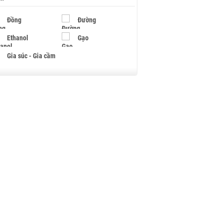
Đồng
Đường
Ethanol
Gạo
Gia súc - Gia cầm
Giấy
Gỗ
Hạt điều
Hồ tiêu - Hạt tiêu
Khí đốt
Kim loại khác
Mắc ca
Muối
Ngũ cốc
Nhựa - Hạt nhựa
Palladium
Phân bón