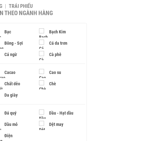
G
TRÁI PHIẾU
IN THEO NGÀNH HÀNG
Bạc
Bạch Kim
Bông - Sợi
Cá da trơn
Cá ngừ
Cà phê
Cacao
Cao su
Chất dẻo
Chè
Da giày
Đá quý
Dầu - Hạt dầu
Dầu mỏ
Dệt may
Điện