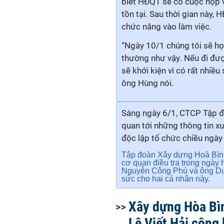
biết HĐQT sẽ có cuộc họp v
tồn tại. Sau thời gian này,
chức năng vào làm việc.
“
Ngày 10/1
chúng tôi sẽ h
thường như vậy
.
N
ếu
đi đượ
sẽ
khởi kiện vì có rất nhiề
ông Hùng nói
.
Sáng ngày 6/1, CTCP Tập đ
quan tới những thông tin 
độc lập tổ chức chiều ngày
Tập đoàn Xây dựng Hoà Bình 
cơ quan điều tra trong ngày
Nguyễn Công Phú và ông Dươ
sức cho hai cá nhân này.
Xây dựng Hòa Bì
Lê Viết Hải công