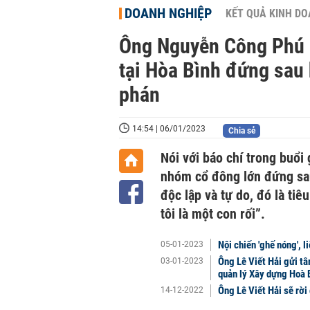
DOANH NGHIỆP
KẾT QUẢ KINH D
Ông Nguyễn Công Phú 
tại Hòa Bình đứng sau 
phán
14:54 | 06/01/2023
Chia sẻ
Nói với báo chí trong buổi
nhóm cổ đông lớn đứng sau
độc lập và tự do, đó là tiê
tôi là một con rối”.
Nội chiến 'ghế nóng', 
05-01-2023
Ông Lê Viết Hải gửi t
03-01-2023
quản lý Xây dựng Hoà 
Ông Lê Viết Hải sẽ rờ
14-12-2022