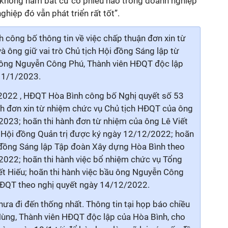
ch không nắm bất cứ cổ phiếu nào trong doanh nghiệp
hiệp đó vẫn phát triển rất tốt”.
công bố thông tin về việc chấp thuận đơn xin từ
à ông giữ vai trò Chủ tịch Hội đồng Sáng lập từ
 ông Nguyễn Công Phú, Thành viên HĐQT độc lập
 1/1/2023.
2022 , HĐQT Hòa Bình công bố Nghị quyết số 53
nh đơn xin từ nhiệm chức vụ Chủ tịch HĐQT của ông
/2023; hoãn thi hành đơn từ nhiệm của ông Lê Viết
n Hội đồng Quản trị được ký ngày 12/12/2022; hoãn
i đồng Sáng lập Tập đoàn Xây dựng Hòa Bình theo
2022; hoãn thi hành việc bổ nhiệm chức vụ Tổng
ết Hiếu; hoãn thi hành việc bầu ông Nguyễn Công
HĐQT theo nghị quyết ngày 14/12/2022.
hưa đi đến thống nhất. Thông tin tại họp báo chiều
ùng, Thành viên HĐQT độc lập của Hòa Bình, cho