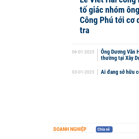
tố giác nhóm ôn
Công Phú tới cơ 
tra
Ông Dương Văn Hù
06-01-2023
thường tại Xây 
Ai đang sở hữu 
03-01-2023
DOANH NGHIỆP
Chia sẻ