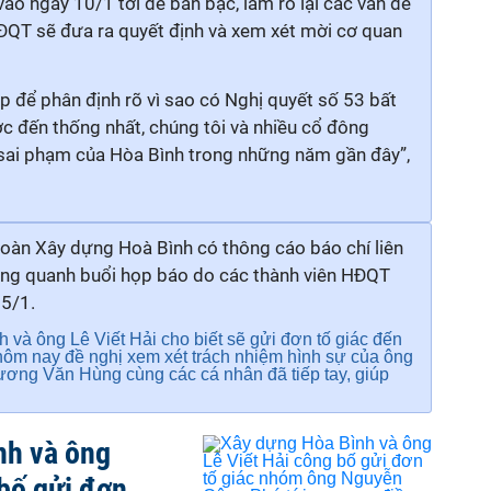
ào ngày 10/1 tới để bàn bạc, làm rõ lại các vấn đề
 HĐQT sẽ đưa ra quyết định và xem xét mời cơ quan
ọp
để phân định rõ vì sao có
Nghị quyết số 53
bất
c đến thống nhất, chúng tôi và nhiều cổ đông
u sai phạm của
Hòa Bình
trong
những năm gần đây
”,
oàn Xây dựng Hoà Bình có thông cáo báo chí liên
xung quanh buổi họp báo do các thành viên HĐQT
 5/1.
và ông Lê Viết Hải cho biết sẽ gửi đơn tố giác đến
 hôm nay đề nghị xem xét trách nhiệm hình sự của ông
ng Văn Hùng cùng các cá nhân đã tiếp tay, giúp
nh và ông
 bố gửi đơn