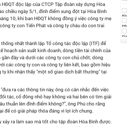
iên HĐQT độc lập của CTCP Tập đoàn xây dựng Hòa
ào chiều ngày 5/1, đỉnh điểm xung đột tại Hòa Bình
tháng 10, khi ban HĐQT không đồng ý việc công ty mẹ
ông ty con Tiến Phát và công ty cháu do con trai
thống nhất thành lập Tổ công tác độc lập (ITF) để
 kế hoạch sản xuất kinh doanh, dòng tiền tài chính của
gần đây và dưới các công ty con chủ chốt; dòng
với các công ty con và công ty liên kết, bao gồm hiệu
ty khi nhận thấy "một số giao dịch bất thường" tại
ề "đưa ra
các thông tin này,
ông
có cân nhắc đến việc
 đối tác, cổ đông nhỏ
hay không v
à
hai
bên có tìm giải
mâu thuẫn lên đỉnh điểm không
?”, ông Phú cho rằng
ại để có giải pháp thỏa đáng vì lợi ích chung.
 xảy ra làm sao mà tốt cho tập đoàn H
òa Bình
được
.