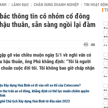
OANH
LÃNH ĐẠO
CHÂN DUNG DOANH NGHIỆP
TIN HOẠT ĐỘN
T
bác thông tin có nhóm cổ đông
hậu thuẫn, sẵn sàng ngồi lại đàm
 gặp gỡ vào chiều muộn ngày 5/1 về nghi vấn có
 hậu thuẫn, ông Phú khẳng định: “Tôi là người
u chuẩn cuộc đời tôi. Tôi không bao giờ chấp nhận
liệu Xây dựng Hoà Bình có đi vào vết xe đổ của Coteccons?
âm thư trấn an cổ đông, khẳng định có thế lực muốn chiếm quyền
Bình
i ghế Chủ tịch Xây dựng Hoà Bình từ đầu năm 2023