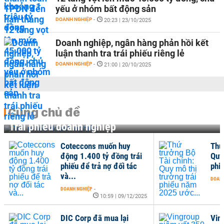
yếu ở nhóm bất động sản
DOANH NGHIỆP
-
20:23 | 23/10/2025
Doanh nghiệp, ngân hàng phản hồi kết
luận thanh tra trái phiếu riêng lẻ
DOANH NGHIỆP
-
21:00 | 20/10/2025
Cùng chủ đề
Trái phiếu doanh nghiệp
Coteccons muốn huy
Thứ
động 1.400 tỷ đồng trái
Quy
phiếu để trả nợ đối tác
phi
và...
DOANH
DOANH NGHIỆP
-
10:59 | 09/12/2025
DIC Corp đã mua lại
Vin