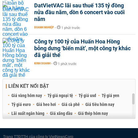
DatVietVAC lãi sau thuế 135 tỷ đồng
nửa đầu năm, dồn 6 concert vào cuối
năm
DOANH NGHIỆP
-
1 phút trước
Công ty 100 tỷ của Huấn Hoa Hồng
bỗng dưng ‘biến mất’, một công ty khác
đã giải thể
KINH DOANH
-
1 phút trước
LIÊN KẾT NỔI BẬT
Giá vàng hôm nay
Tỷ giá ngoại tệ
Tỷ giá usd
Tỷ giá yen
Tỷ giá euro
Giá heo hơi
Giá cà phê
Giá tiêu hôm nay
Lãi suất ngân hàng
Giá xăng dầu
Giá thép hôm nay
Giá sầu riêng
Giá thịt heo
Giá gạo
Giá cao su
Best Retail Brokers
Diễn đàn đầu tư Việt Nam 2026
Trang TTĐTTH của công ty VietNewsCorp