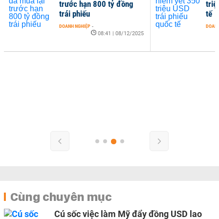
trước hạn 800 tỷ đồng
triệ
trái phiếu
tế
DOANH NGHIỆP
-
DOANH
08:41 | 08/12/2025
Cùng chuyên mục
Cú sốc việc làm Mỹ đẩy đồng USD lao