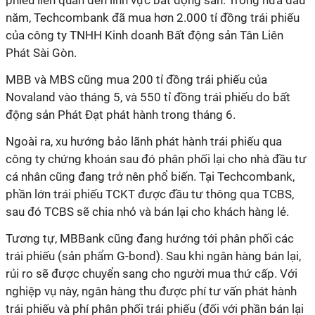
phiếu liên quan đến lĩnh vực bất động sản. Trong nửa đầu
năm, Techcombank đã mua hơn 2.000 tỉ đồng trái phiếu
của công ty TNHH Kinh doanh Bất động sản Tân Liên
Phát Sài Gòn.
MBB và MBS cũng mua 200 tỉ đồng trái phiếu của
Novaland vào tháng 5, và 550 tỉ đồng trái phiếu do bất
động sản Phát Đạt phát hành trong tháng 6.
Ngoài ra, xu hướng bảo lãnh phát hành trái phiếu qua
công ty chứng khoán sau đó phân phối lại cho nhà đầu tư
cá nhân cũng đang trở nên phổ biến. Tại Techcombank,
phần lớn trái phiếu TCKT được đầu tư thông qua TCBS,
sau đó TCBS sẽ chia nhỏ và bán lại cho khách hàng lẻ.
Tương tự, MBBank cũng đang hướng tới phân phối các
trái phiếu (sản phẩm G-bond). Sau khi ngân hàng bán lại,
rủi ro sẽ được chuyển sang cho người mua thứ cấp. Với
nghiệp vụ này, ngân hàng thu được phí tư vấn phát hành
trái phiếu và phí phân phối trái phiếu (đối với phần bán lại