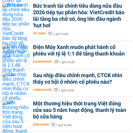
Bức tranh tài chính tiêu dùng nửa đầu
2026 tiếp tục phân hóa: VietCredit báo
lãi tăng ba chữ số, ông lớn đầu ngành
'hụt hơi'
TÀI CHÍNH
-
1 giờ trước
Điện Máy Xanh muốn phát hành cổ
phiếu với tỷ lệ 1:1 để tăng thanh khoản
DOANH NGHIỆP
-
1 giờ trước
Sau nhịp điều chỉnh mạnh, CTCK nhìn
thấy cơ hội ở nhóm cổ phiếu nào?
CHỨNG KHOÁN
-
1 giờ trước
Một thương hiệu thời trang Việt đóng
cửa sau 5 năm hoạt động, thanh lý toàn
bộ cửa hàng
KINH DOANH
-
1 giờ trước