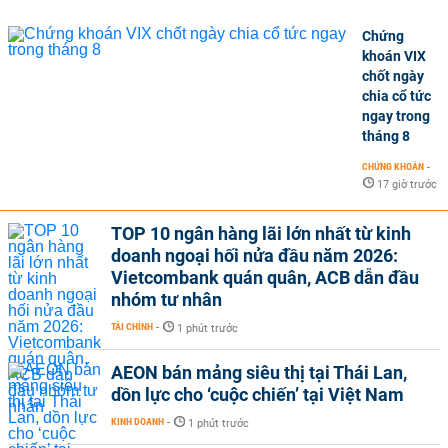
Chứng
khoán VIX
chốt ngày
chia cổ tức
ngay trong
tháng 8
CHỨNG KHOÁN
-
17 giờ trước
TOP 10 ngân hàng lãi lớn nhất từ kinh
doanh ngoại hối nửa đầu năm 2026:
Vietcombank quán quân, ACB dẫn đầu
nhóm tư nhân
TÀI CHÍNH
-
1 phút trước
AEON bán mảng siêu thị tại Thái Lan,
dồn lực cho ‘cuộc chiến’ tại Việt Nam
KINH DOANH
-
1 phút trước