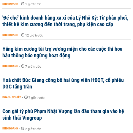
KINH DOANH
-
1 giờ trước
'Đế chế’ kinh doanh hàng xa xỉ của Lý Nhã Kỳ: Từ phân phối,
thiết kế kim cương đến thời trang, phụ kiện cao cấp
KINH DOANH
-
12 giờ trước
Hãng kim cương tài trợ vương miện cho các cuộc thi hoa
hậu thông báo ngừng hoạt động
KINH DOANH
-
7 giờ trước
Hoá chất Đức Giang công bố hai ứng viên HĐQT, cổ phiếu
DGC tăng trần
DOANH NGHIỆP
-
7 giờ trước
Con gái tỷ phú Phạm Nhật Vượng lần đầu tham gia vào hệ
sinh thái Vingroup
KINH DOANH
-
2 giờ trước