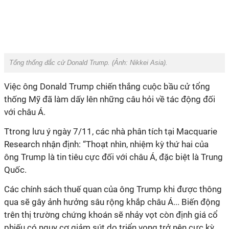
Tổng thống đắc cử Donald Trump. (Ảnh:
Nikkei Asia).
Việc ông Donald Trump chiến thắng cuộc bầu cử tổng
thống Mỹ đã làm dấy lên những câu hỏi về tác động đối
với châu Á.
Ttrong lưu ý ngày 7/11, các nhà phân tích tại Macquarie
Research nhận định: “Thoạt nhìn, nhiệm kỳ thứ hai của
ông Trump là tin tiêu cực đối với châu Á, đặc biệt là Trung
Quốc.
Các chính sách thuế quan của ông Trump khi được thông
qua sẽ gây ảnh hưởng sâu rộng khắp châu Á... Biến động
trên thị trường chứng khoán sẽ nhảy vọt còn định giá cổ
phiếu có nguy cơ giảm sút do triển vọng trở nên cực kỳ