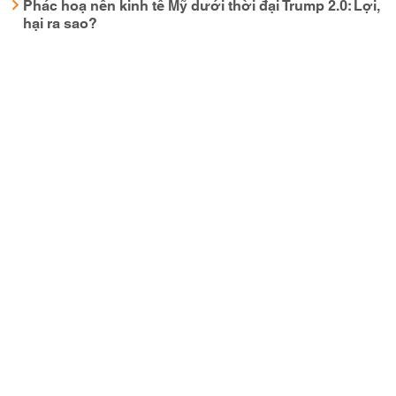
Phác hoạ nền kinh tế Mỹ dưới thời đại Trump 2.0: Lợi,
hại ra sao?