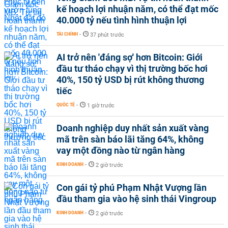
kế hoạch lợi nhuận năm, có thể đạt mốc
40.000 tỷ nếu tình hình thuận lợi
TÀI CHÍNH
-
37 phút trước
AI trở nên 'đáng sợ' hơn Bitcoin: Giới
đầu tư tháo chạy vì thị trường bốc hơi
40%, 150 tỷ USD bị rút không thương
tiếc
QUỐC TẾ
-
1 giờ trước
Doanh nghiệp duy nhất sản xuất vàng
mã trên sàn báo lãi tăng 64%, không
vay một đồng nào từ ngân hàng
KINH DOANH
-
2 giờ trước
Con gái tỷ phú Phạm Nhật Vượng lần
đầu tham gia vào hệ sinh thái Vingroup
KINH DOANH
-
2 giờ trước