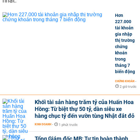
nhất.
Hơn
227.000
tài khoản
gia nhập
thị trường
chứng
khoán
trong
tháng 7
biến động
CHỨNG KHOÁN
-
2 giờ trước
Khối tài sản hàng trăm tỷ của Huấn Hoa
Hồng: Từ biệt thự 50 tỷ, dàn siêu xe
hàng chục tỷ đến vườn tùng Nhật đắt đỏ
KINH DOANH
-
1 phút trước
Tổng Giám đốc MB: Tự tin hoàn thành