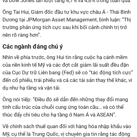
và Dow Jones lần lượt tăng 4,7% và 4,6% trong tuần qua.
Ông Tai Hui, Giám đốc đầu tư khu vực châu Á - Thái Bình
Dương tại JPMorgan Asset Management, bình luận: “Thị
trường phản ứng tích cực sau khi bối cảnh chính trị trở
nên rõ ràng hơn”.
Các ngành đáng chú ý
Nhìn về phía trước, ông Hui tin rằng cuộc hạ cánh mềm
của nền kinh tế Mỹ và các đợt cắt giảm lãi suất đều đặn
của Cục Dự trữ Liên bang (Fed) sẽ có “tác động tích cực”
đến cổ phiếu, trái phiếu và cả các tài sản thay thế khác, ví
dụ như hạ tầng và vận tải.
Ông nói tiếp: “Điều đó sẽ dẫn đến những thay đổi mang
tính cấu trúc của chuỗi cung ứng toàn cầu… và có thể
thúc đẩy chi tiêu cho hạ tầng ở Nam Á và ASEAN”.
Về chính sách thuế quan đối với hàng hóa nhập khẩu vào
Mỹ, cụ thể là Trung Quốc, vị chuyên gia tin rằng tác động