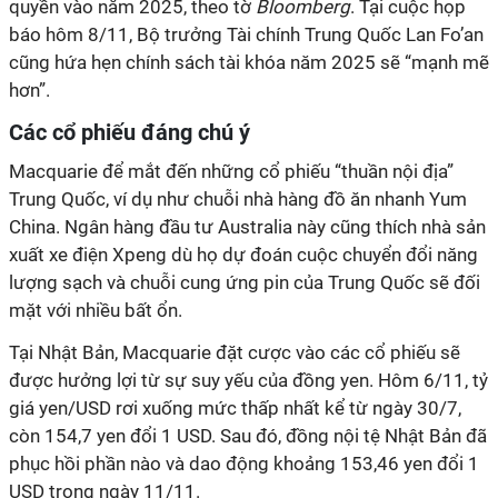
quyền vào năm 2025, theo tờ
Bloomberg
. Tại cuộc họp
báo hôm 8/11, Bộ trưởng Tài chính Trung Quốc Lan Fo’an
cũng hứa hẹn chính sách tài khóa năm 2025 sẽ “mạnh mẽ
hơn”.
Các cổ phiếu đáng chú ý
Macquarie để mắt đến những cổ phiếu “thuần nội địa”
Trung Quốc, ví dụ như chuỗi nhà hàng đồ ăn nhanh Yum
China. Ngân hàng đầu tư Australia này cũng thích nhà sản
xuất xe điện Xpeng dù họ dự đoán cuộc chuyển đổi năng
lượng sạch và chuỗi cung ứng pin của Trung Quốc sẽ đối
mặt với nhiều bất ổn.
Tại Nhật Bản, Macquarie đặt cược vào các cổ phiếu sẽ
được hưởng lợi từ sự suy yếu của đồng yen. Hôm 6/11, tỷ
giá yen/USD rơi xuống mức thấp nhất kể từ ngày 30/7,
còn 154,7 yen đổi 1 USD. Sau đó, đồng nội tệ Nhật Bản đã
phục hồi phần nào và dao động khoảng 153,46 yen đổi 1
USD trong ngày 11/11.