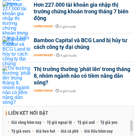
Hơn 227.000 tài khoản gia nhập thị
trường chứng khoán trong tháng 7 biến
động
CHỨNG KHOÁN
-
2 giờ trước
Bamboo Capital và BCG Land bị hủy tư
cách công ty đại chúng
DOANH NGHIỆP
-
4 giờ trước
Thị trường thường ‘phất lên’ trong tháng
8, nhóm ngành nào có tiềm năng dẫn
sóng?
CHỨNG KHOÁN
-
4 giờ trước
LIÊN KẾT NỔI BẬT
Giá vàng hôm nay
Tỷ giá ngoại tệ
Tỷ giá usd
Tỷ giá yen
Tỷ giá euro
Giá heo hơi
Giá cà phê
Giá tiêu hôm nay