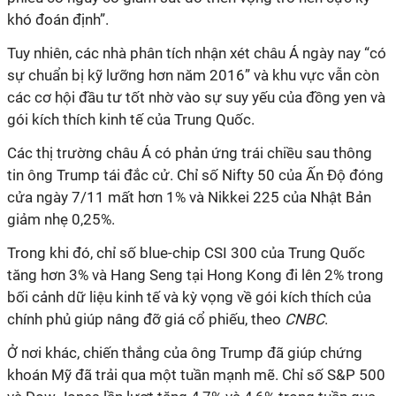
khó đoán định”.
Tuy nhiên, các nhà phân tích nhận xét châu Á ngày nay “có
sự chuẩn bị kỹ lưỡng hơn năm 2016” và khu vực vẫn còn
các cơ hội đầu tư tốt nhờ vào sự suy yếu của đồng yen và
gói kích thích kinh tế của Trung Quốc.
Các thị trường châu Á có phản ứng trái chiều sau thông
tin ông Trump tái đắc cử. Chỉ số Nifty 50 của Ấn Độ đóng
cửa ngày 7/11 mất hơn 1% và Nikkei 225 của Nhật Bản
giảm nhẹ 0,25%.
Trong khi đó, chỉ số blue-chip CSI 300 của Trung Quốc
tăng hơn 3% và Hang Seng tại Hong Kong đi lên 2% trong
bối cảnh dữ liệu kinh tế và kỳ vọng về gói kích thích của
chính phủ giúp nâng đỡ giá cổ phiếu, theo
CNBC
.
Ở nơi khác, chiến thắng của ông Trump đã giúp chứng
khoán Mỹ đã trải qua một tuần mạnh mẽ. Chỉ số S&P 500