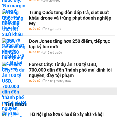
QUỐC TẾ
-
8 giờ trước
Trung Quốc tung đòn đáp trả, siết xuất
khẩu drone và trừng phạt doanh nghiệp
Mỹ
QUỐC TẾ
-
11 giờ trước
Dow Jones tăng hơn 250 điểm, tiếp tục
lập kỷ lục mới
QUỐC TẾ
-
12 giờ trước
Forest City: Từ dự án 100 tỷ USD,
700.000 dân đến 'thành phố ma' dính lời
nguyền, đầy tội phạm
QUỐC TẾ
-
16:00 | 05/08/2026
Tin mới
Hà Nội giao hơn 6 ha đất xây nhà xã hội