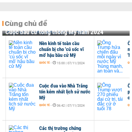
Cùng chủ đề
Cuộc bầu cử tổng thống Mỹ năm 2024
Nền kinh tế toàn cầu
Ông
chuẩn bị cho 'cú sốc vĩ
mỗi
mô' hậu bầu cử Mỹ
'hù
QUỐC TẾ
-
QUỐC 
15:00 | 07/11/2024
Cuộc đua vào Nhà Trắng
Ông
tốn kém nhất lịch sử nước
phiế
Mỹ
cử ở
QUỐC TẾ
-
QUỐC 
06:42 | 07/11/2024
Các thị trường chứng