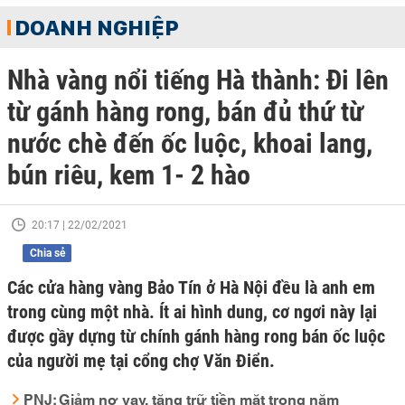
DOANH NGHIỆP
Nhà vàng nổi tiếng Hà thành: Đi lên
từ gánh hàng rong, bán đủ thứ từ
nước chè đến ốc luộc, khoai lang,
bún riêu, kem 1- 2 hào
20:17 | 22/02/2021
Chia sẻ
Các cửa hàng vàng Bảo Tín ở Hà Nội đều là anh em
trong cùng một nhà. Ít ai hình dung, cơ ngơi này lại
được gầy dựng từ chính gánh hàng rong bán ốc luộc
của người mẹ tại cổng chợ Văn Điển.
PNJ: Giảm nợ vay, tăng trữ tiền mặt trong năm