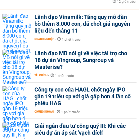
12 giờ trước
Lãnh đạo Vinamilk: Tăng quy mô đàn
bò thêm 8.000 con, đã chốt giá nguyên
liệu đến tháng 11
DOANH NGHIỆP
-
1 phút trước
Lãnh đạo MB nói gì về việc tài trợ cho
18 dự án Vingroup, Sungroup và
Masterise?
TÀI CHÍNH
-
1 phút trước
Công ty con của HAGL chốt ngày IPO
gần 19 triệu cp với giá gấp hơn 4 lần cổ
phiếu HAG
CHỨNG KHOÁN
-
1 phút trước
Giải ngân đầu tư công quý III: Khi các
siêu dự án áp sát 'vạch đích'