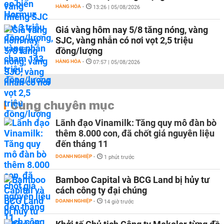
HÀNG HÓA
-
13:26 | 05/08/2026
Giá vàng hôm nay 5/8 tăng nóng, vàng
SJC, vàng nhẫn có nơi vọt 2,5 triệu
đồng/lượng
HÀNG HÓA
-
07:57 | 05/08/2026
Cùng chuyên mục
Lãnh đạo Vinamilk: Tăng quy mô đàn bò
thêm 8.000 con, đã chốt giá nguyên liệu
đến tháng 11
DOANH NGHIỆP
-
1 phút trước
Bamboo Capital và BCG Land bị hủy tư
cách công ty đại chúng
DOANH NGHIỆP
-
14 giờ trước