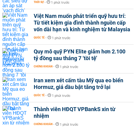
THỜI SỰ
-
1 phút trước
Việt Nam muốn phát triển quỹ hưu trí:
Từ tiết kiệm gia đình thành nguồn cấp
vốn dài hạn và kinh nghiệm từ Malaysia
QUỐC TẾ
-
1 phút trước
Quy mô quỹ PYN Elite giảm hơn 2.100
tỷ đồng sau tháng 7 ‘tồi tệ’
CHỨNG KHOÁN
-
1 phút trước
Iran xem xét cấm tàu Mỹ qua eo biển
Hormuz, giá dầu bật tăng trở lại
QUỐC TẾ
-
1 phút trước
Thành viên HĐQT VPBankS xin từ
nhiệm
CHỨNG KHOÁN
-
1 phút trước