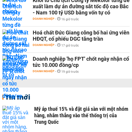
Khởi tố Chủ tịch Công ty Mekolor từng đề
xuất làm dự án đường sắt tốc độ cao Bắc
- Nam 100 tỷ USD bằng vốn tự có
DOANH NGHIỆP
-
16 giờ trước
Hoá chất Đức Giang công bố hai ứng viên
HĐQT, cổ phiếu DGC tăng trần
DOANH NGHIỆP
-
17 giờ trước
Doanh nghiệp 'họ FPT' chốt ngày nhận cổ
tức 10.000 đồng/cp
DOANH NGHIỆP
-
19 giờ trước
Tin mới
Mỹ áp thuế 15% và đặt giá sàn với một nhóm
hàng, nhắm thẳng vào thế thống trị của
Trung Quốc