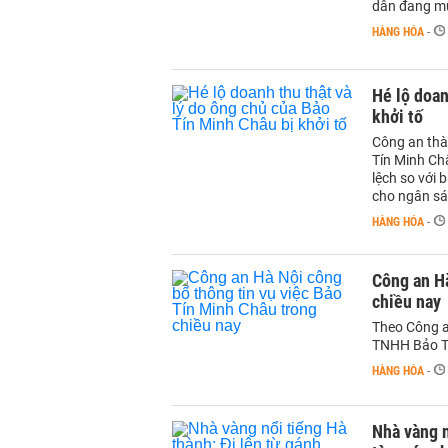
dân đang mu
HÀNG HÓA
-
Hé lộ doan
khởi tố
Công an thà
Tín Minh Ch
lệch so với 
cho ngân sá
HÀNG HÓA
-
Công an Hà
chiều nay
Theo Công a
TNHH Bảo Tí
HÀNG HÓA
-
Nhà vàng n