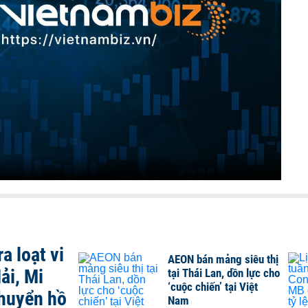
a loạt vi
AEON bán mảng siêu thị
ải, Mi
tại Thái Lan, dồn lực cho
‘cuộc chiến’ tại Việt
chuyển hồ
Nam