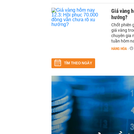
Giá vàng h
hướng?
Chốt phiên g
giá vàng tr
chuyên gia 
tuần hôm na
HÀNG HÓA
-
TÌM THEO NGÀY