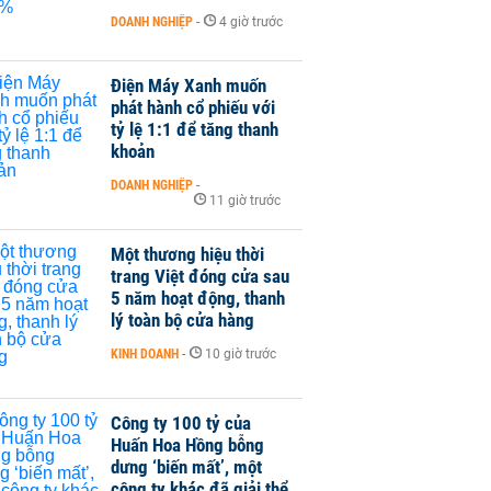
DOANH NGHIỆP
-
4 giờ trước
Điện Máy Xanh muốn
phát hành cổ phiếu với
tỷ lệ 1:1 để tăng thanh
khoản
DOANH NGHIỆP
-
11 giờ trước
Một thương hiệu thời
trang Việt đóng cửa sau
5 năm hoạt động, thanh
lý toàn bộ cửa hàng
KINH DOANH
-
10 giờ trước
Công ty 100 tỷ của
Huấn Hoa Hồng bỗng
dưng ‘biến mất’, một
công ty khác đã giải thể