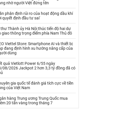
Palladium
Phân bón
àng nhờ người Việt đứng tên
Rau - Củ -Quả
Sắt thép
ần phân định rủi ro của hoạt động dầu khí
i quyết định đầu tư sai'
Sữa
 thư Thành ủy Hà Nội thúc tiến độ hai dự
n giao thông trọng điểm phía Nam Thủ đô
Than
Thức ăn chăn nuôi
O Viettel Store: Smartphone AI và thiết bị
ập đang định hình xu hướng nâng cấp của
Thủy hải sản khác
Tôm
gười dùng
Vàng
t quả Vietlott Power 6/55 ngày
8/08/2026 Jackpot 2 hơn 3,3 tỷ đồng đã có
hủ
VLXD khác
Xăng dầu
uyên gia quốc tế đánh giá tích cực về tiền
Xi măng - Clynker
ồng của Việt Nam
gân hàng Trung ương Trung Quốc mua
hêm 20 tấn vàng trong tháng 7