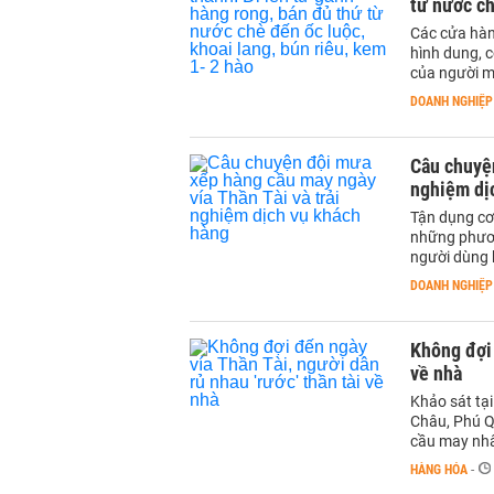
từ nước ch
Các cửa hàn
hình dung, 
của người m
DOANH NGHIỆP
Câu chuyện
nghiệm dị
Tận dụng cơ
những phươn
người dùng 
DOANH NGHIỆP
Không đợi 
về nhà
Khảo sát tạ
Châu, Phú Q
cầu may nhâ
HÀNG HÓA
-