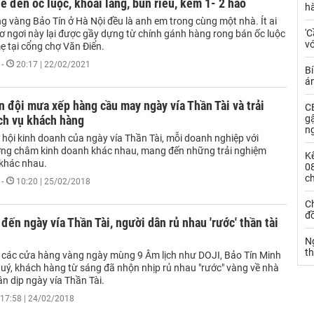
è đến ốc luộc, khoai lang, bún riêu, kem 1- 2 hào
h
g vàng Bảo Tín ở Hà Nội đều là anh em trong cùng một nhà. Ít ai
'C
cơ ngơi này lại được gầy dựng từ chính gánh hàng rong bán ốc luộc
vớ
ẹ tại cổng chợ Văn Điển.
-
20:17 | 22/02/2021
Bí
á
 đội mưa xếp hàng cầu may ngày vía Thần Tài và trải
CE
ch vụ khách hàng
g
n
 hội kinh doanh của ngày vía Thần Tài, mỗi doanh nghiệp với
g châm kinh doanh khác nhau, mang đến những trải nghiệm
Kế
khác nhau.
0
c
-
10:20 | 25/02/2018
Ch
đ
đến ngày vía Thần Tài, người dân rủ nhau 'rước' thần tài
N
t
i các cửa hàng vàng ngày mùng 9 Âm lịch như DOJI, Bảo Tín Minh
uý, khách hàng từ sáng đã nhộn nhịp rủ nhau "rước" vàng về nhà
n dịp ngày vía Thần Tài.
17:58 | 24/02/2018