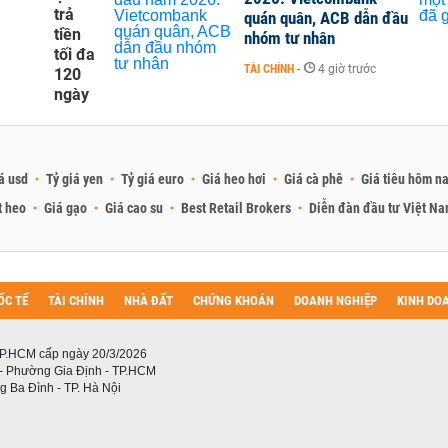
trả
quán quân, ACB dẫn đầu
tiền
nhóm tư nhân
tối đa
TÀI CHÍNH
-
4 giờ trước
120
ngày
á usd
Tỷ giá yen
Tỷ giá euro
Giá heo hơi
Giá cà phê
Giá tiêu hôm n
t heo
Giá gạo
Giá cao su
Best Retail Brokers
Diễn đàn đầu tư Việt N
ỐC TẾ
TÀI CHÍNH
NHÀ ĐẤT
CHỨNG KHOÁN
DOANH NGHIỆP
KINH DO
P.HCM cấp ngày 20/3/2026
 - Phường Gia Định - TP.HCM
 Ba Đình - TP. Hà Nội