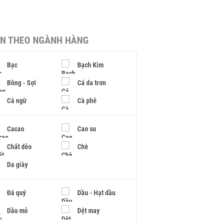
IN THEO NGÀNH HÀNG
Bạc
Bạch Kim
Bông - Sợi
Cá da trơn
Cá ngừ
Cà phê
Cacao
Cao su
Chất dẻo
Chè
Da giày
Đá quý
Dầu - Hạt dầu
Dầu mỏ
Dệt may