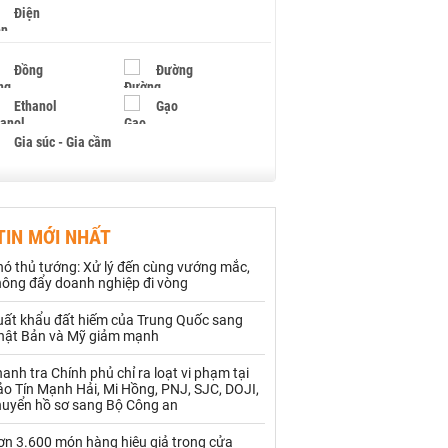
Điện
Đồng
Đường
Ethanol
Gạo
Gia súc - Gia cầm
Giấy
Gỗ
TIN MỚI NHẤT
Hạt điều
Hồ tiêu - Hạt tiêu
hó thủ tướng: Xử lý đến cùng vướng mắc,
Khí đốt
hông đẩy doanh nghiệp đi vòng
uất khẩu đất hiếm của Trung Quốc sang
Kim loại khác
Mắc ca
hật Bản và Mỹ giảm mạnh
Muối
Ngũ cốc
anh tra Chính phủ chỉ ra loạt vi phạm tại
o Tín Mạnh Hải, Mi Hồng, PNJ, SJC, DOJI,
Nhựa - Hạt nhựa
huyển hồ sơ sang Bộ Công an
ơn 3.600 món hàng hiệu giả trong cửa