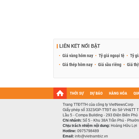
LIÊN KẾT NỔI BẬT
Giá vàng hôm nay
Tỷ giá ngoại tệ
Tỷ gi
Giá thép hôm nay
Giá sầu riêng
Giá thị
THỜI SỰ
DỰ BÁO
HÀNG HÓA
QU
Trang TTĐTTH của công ty VietNewsCorp
Giấy phép số 3323/GP-TTĐT do Sở VH&TT T
Lầu 5 - Compa Building - 293 Điện Biên Phủ
Chi nhánh:
Số 5 - Khu 38A Trần Phú - Phường
Chịu trách nhiệm nội dung:
Hoàng Hữu Lợi
Hotline:
0975798489
Email:
info@vietnambiz.vn