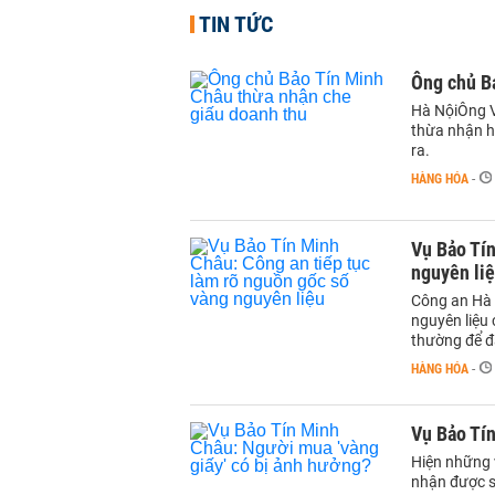
TIN TỨC
Ông chủ B
Hà NộiÔng V
thừa nhận h
ra.
HÀNG HÓA
-
Vụ Bảo Tín
nguyên li
Công an Hà N
nguyên liệu 
thường để đ
HÀNG HÓA
-
Vụ Bảo Tín
Hiện những 
nhận được s