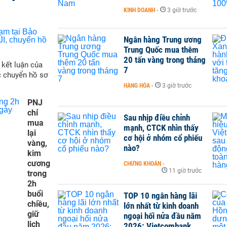
KINH DOANH
-
3 giờ trước
Ngân hàng Trung ương
Trung Quốc mua thêm
20 tấn vàng trong tháng
 kết luận của
7
c chuyển hồ sơ
HÀNG HÓA
-
3 giờ trước
PNJ
chỉ
Sau nhịp điều chỉnh
mua
mạnh, CTCK nhìn thấy
lại
cơ hội ở nhóm cổ phiếu
vàng,
nào?
kim
cương
CHỨNG KHOÁN
-
11 giờ trước
trong
2h
buổi
TOP 10 ngân hàng lãi
chiều,
lớn nhất từ kinh doanh
giữ
ngoại hối nửa đầu năm
lịch
2026: Vietcombank