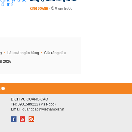
KINH DOANH
-
9 giờ trước
ay
Lãi suất ngân hàng
Giá xăng dầu
am 2026
ANH
DỊCH VỤ QUẢNG CÁO
Tel:
0931589222 (Ms Ngọc)
Email:
quangcao@vietnambiz.vn