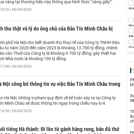
a vàng tại thương hiệu này thông qua hình thức “vàng giấy”.
18:26 | 06/04/2026
h thu thật và lý do ông chủ của Bảo Tín Minh Châu bị
nh phố Hà Nội cho biết doanh thu thực tế của Công ty TNHH Bảo
âu từ năm 2020 đến năm 2023 là khoảng 13.700 tỷ đồng, chênh
báo cáo Thuế của Công ty là khoảng 9.700 tỷ đồng; gây thiệt hại
ch Nhà nước là khoảng 150 tỷ đồng.
17:48 | 06/04/2026
P
 Nội công bố thông tin vụ việc Bảo Tín Minh Châu trong
k
X
n Hà Nội, những vi phạm quy định về kế toán xảy ra tại Công ty
N
n Minh Châu sẽ được thông tin ngay trong chiều nay 6/4.
14:56 | 06/04/2026
Th
Bả
c
ổi tiếng Hà thành: Đi lên từ gánh hàng rong, bán đủ thứ
H