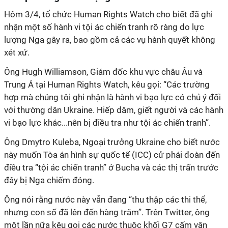
Hôm 3/4, tổ chức Human Rights Watch cho biết đã ghi
nhận một số hành vi tội ác chiến tranh rõ ràng do lực
lượng Nga gây ra, bao gồm cả các vụ hành quyết không
xét xử.
Ông Hugh Williamson, Giám đốc khu vực châu Âu và
Trung Á tại Human Rights Watch, kêu gọi: “Các trường
hợp mà chúng tôi ghi nhận là hành vi bạo lực có chủ ý đối
với thường dân Ukraine. Hiếp dâm, giết người và các hành
vi bạo lực khác...nên bị điều tra như tội ác chiến tranh”.
Ông Dmytro Kuleba, Ngoại trưởng Ukraine cho biết nước
này muốn Tòa án hình sự quốc tế (ICC) cử phái đoàn đến
điều tra “tội ác chiến tranh” ở Bucha và các thị trấn trước
đây bị Nga chiếm đóng.
Ông nói rằng nước này vẫn đang “thu thập các thi thể,
nhưng con số đã lên đến hàng trăm”. Trên Twitter, ông
một lần nữa kêu gọi các nước thuộc khối G7 cấm vận