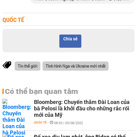
QUỐC TẾ
Chia sẻ
Tin thế giới
Tình hình Nga và Ukraine mới nhất
Có thể bạn quan tâm
Bloomberg: Chuyến thăm Đài Loan của
bà Pelosi là khởi đầu cho những rắc rối
mới của Mỹ
QUỐC TẾ
-
08:03 | 03/08/2022
Để xoa dịu lạm phát, ông Biden có thể