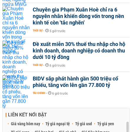
Chuyên gia Phạm Xuân Hoè chỉ ra 6
nguyên nhân khiến dòng vốn trong nền
kinh tế còn 'tắc nghẽn'
THỜI SỰ
-
5 giờ trước
Đề xuất miễn 30% thuế thu nhập cho hộ
kinh doanh, doanh nghiệp có doanh thu
dưới 10 tỷ đồng
THỜI SỰ
-
6 giờ trước
BIDV sắp phát hành gần 500 triệu cổ
phiếu, tăng vốn lên gần 77.800 tỷ
TÀI CHÍNH
-
6 giờ trước
LIÊN KẾT NỔI BẬT
Giá vàng hôm nay
Tỷ giá ngoại tệ
Tỷ giá usd
Tỷ giá yen