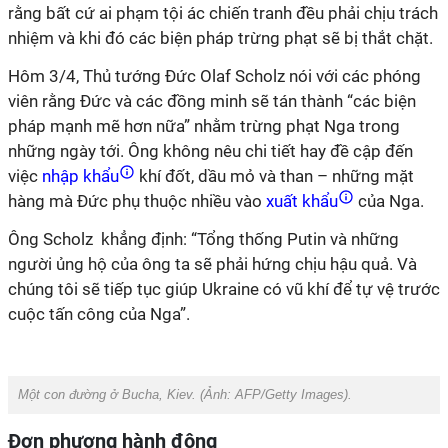
rằng bất cứ ai phạm tội ác chiến tranh đều phải chịu trách
nhiệm và khi đó các biện pháp trừng phạt sẽ bị thắt chặt.
Hôm 3/4, Thủ tướng Đức Olaf Scholz nói với các phóng
viên rằng Đức và các đồng minh sẽ tán thành “các biện
pháp mạnh mẽ hơn nữa” nhằm trừng phạt Nga trong
những ngày tới. Ông không nêu chi tiết hay đề cập đến
việc
nhập khẩu
khí đốt, dầu mỏ và than – những mặt
hàng mà Đức phụ thuộc nhiều vào
xuất khẩu
của Nga.
Ông Scholz
khẳng định: “Tổng thống Putin và những
người ủng hộ của ông ta sẽ phải hứng chịu hậu quả. Và
chúng tôi sẽ tiếp tục giúp Ukraine có vũ khí để tự vệ trước
cuộc tấn công của Nga”.
Một con đường ở Bucha, Kiev. (Ảnh:
AFP/Getty Images).
Đơn phương hành động