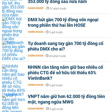
353.000 tỷ đồng sau nửa năm
DOANH NGHIỆP
-
31 phút trước
DMX hút gần 700 tỷ đồng vốn ngoại
trong phiên thứ hai lên HOSE
CHỨNG KHOÁN
-
5 giờ trước
Tự doanh sang tay gần 700 tỷ đồng cổ
phiếu DMX cho ai?
CHỨNG KHOÁN
-
43 phút trước
NHNN cần tăng nắm giữ bao nhiêu cổ
phiếu CTG để sở hữu tối thiểu 65%
VietinBank?
CHỨNG KHOÁN
-
5 giờ trước
VNPT nắm giữ hơn 62.000 tỷ đồng tiền
mặt, ngang ngửa MWG
DOANH NGHIỆP
-
5 giờ trước