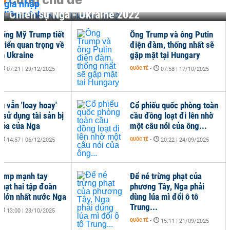
Chiến sự Nga - Ukraine 2022
hống Mỹ Trump tiết
Ông Trump và ông Putin
 triển quan trọng về
điện đàm, thống nhất sẽ
nh Ukraine
gặp mặt tại Hungary
QUỐC TẾ
-
07:21 | 29/12/2025
07:58 | 17/10/2025
u vẫn 'loay hoay'
Cổ phiếu quốc phòng toàn
 sử dụng tài sản bị
cầu đồng loạt đi lên nhờ
tỏa của Nga
một câu nói của ông...
QUỐC TẾ
-
14:57 | 06/12/2025
20:22 | 24/09/2025
ump mạnh tay
Để né trừng phạt của
phạt hai tập đoàn
phương Tây, Nga phải
 lớn nhất nước Nga
dùng lúa mì đổi ô tô
Trung...
13:00 | 23/10/2025
QUỐC TẾ
-
15:11 | 21/09/2025