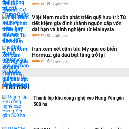
QUỐC TẾ
-
11 giờ trước
Việt Nam muốn phát triển quỹ hưu trí: Từ
tiết kiệm gia đình thành nguồn cấp vốn
dài hạn và kinh nghiệm từ Malaysia
QUỐC TẾ
-
12 giờ trước
Iran xem xét cấm tàu Mỹ qua eo biển
Hormuz, giá dầu bật tăng trở lại
QUỐC TẾ
-
13 giờ trước
Tin mới
Thành lập khu công nghệ cao Hưng Yên gần
500 ha