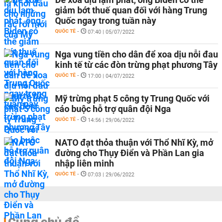
giảm bớt thuế quan đối với hàng Trung
Quốc ngay trong tuần này
QUỐC TẾ
-
07:40 | 05/07/2022
Nga vung tiền cho dân để xoa dịu nỗi đau
kinh tế từ các đòn trừng phạt phương Tây
QUỐC TẾ
-
17:00 | 04/07/2022
Mỹ trừng phạt 5 công ty Trung Quốc với
cáo buộc hỗ trợ quân đội Nga
QUỐC TẾ
-
14:56 | 29/06/2022
NATO đạt thỏa thuận với Thổ Nhĩ Kỳ, mở
đường cho Thụy Điển và Phần Lan gia
nhập liên minh
QUỐC TẾ
-
07:03 | 29/06/2022
Cùng chủ đề