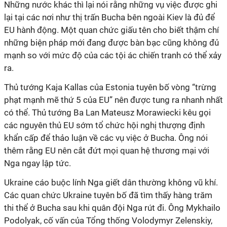
Những nước khác thì lại nói rằng những vụ việc được ghi
lại tại các nơi như thị trấn Bucha bên ngoài Kiev là đủ để
EU hành động. Một quan chức giấu tên cho biết thậm chí
những biện pháp mới đang được bàn bạc cũng không đủ
mạnh so với mức độ của các tội ác chiến tranh có thể xảy
ra.
Thủ tướng Kaja Kallas của Estonia tuyên bố vòng “trừng
phạt mạnh mẽ thứ 5 của EU” nên được tung ra nhanh nhất
có thể. Thủ tướng Ba Lan Mateusz Morawiecki kêu gọi
các nguyên thủ EU sớm tổ chức hội nghị thượng định
khẩn cấp để thảo luận về các vụ việc ở Bucha. Ông nói
thêm rằng EU nên cắt đứt mọi quan hệ thương mại với
Nga ngay lập tức.
Ukraine cáo buộc lính Nga giết dân thường không vũ khí.
Các quan chức Ukraine tuyên bố đã tìm thấy hàng trăm
thi thể ở Bucha sau khi quân đội Nga rút đi. Ông Mykhailo
Podolyak, cố vấn của Tổng thống Volodymyr Zelenskiy,