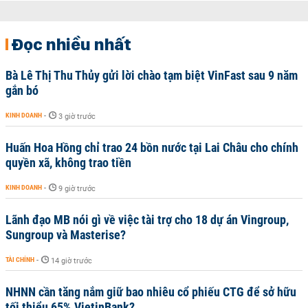
Đọc nhiều nhất
Bà Lê Thị Thu Thủy gửi lời chào tạm biệt VinFast sau 9 năm
gắn bó
KINH DOANH
-
3 giờ trước
Huấn Hoa Hồng chỉ trao 24 bồn nước tại Lai Châu cho chính
quyền xã, không trao tiền
KINH DOANH
-
9 giờ trước
Lãnh đạo MB nói gì về việc tài trợ cho 18 dự án Vingroup,
Sungroup và Masterise?
TÀI CHÍNH
-
14 giờ trước
NHNN cần tăng nắm giữ bao nhiêu cổ phiếu CTG để sở hữu
tối thiểu 65% VietinBank?