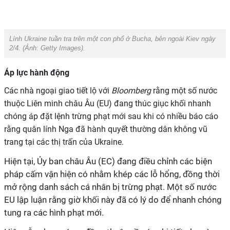
Lính Ukraine tuần tra trên một con phố ở Bucha, bên ngoài Kiev ngày
2/4. (Ảnh:
Getty Images).
Áp lực hành động
Các nhà ngoại giao tiết lộ với
Bloomberg
rằng một số nước
thuộc Liên minh châu Âu (EU) đang thúc giục khối nhanh
chóng áp đặt lệnh trừng phạt mới sau khi có nhiều báo cáo
rằng quân lính Nga đã hành quyết thường dân không vũ
trang tại các thị trấn của Ukraine.
Hiện tại, Ủy ban châu Âu (EC) đang điều chỉnh các biện
pháp cấm vận hiện có nhằm khép các lỗ hổng, đồng thời
mở rộng danh sách cá nhân bị trừng phạt. Một số nước
EU lập luận rằng giờ khối này đã có lý do để nhanh chóng
tung ra các hình phạt mới.