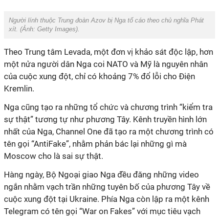
Người lính thuộc Trung đoàn Azov bị Nga tố cáo theo chủ nghĩa Phát
xít. (Ảnh:
Getty Images
).
Theo Trung tâm Levada, một đơn vị khảo sát độc lập, hơn
một nửa người dân Nga coi NATO và Mỹ là nguyên nhân
của cuộc xung đột, chỉ có khoảng 7% đổ lỗi cho Điện
Kremlin.
Nga cũng tạo ra những tổ chức và chương trình “kiểm tra
sự thật” tương tự như phương Tây. Kênh truyền hình lớn
nhất của Nga, Channel One đã tạo ra một chương trình có
tên gọi “AntiFake”, nhằm phản bác lại những gì mà
Moscow cho là sai sự thật.
Hàng ngày, Bộ Ngoại giao Nga đều đăng những video
ngắn nhằm vạch trần những tuyên bố của phương Tây về
cuộc xung đột tại Ukraine. Phía Nga còn lập ra một kênh
Telegram có tên gọi “War on Fakes” với mục tiêu vạch