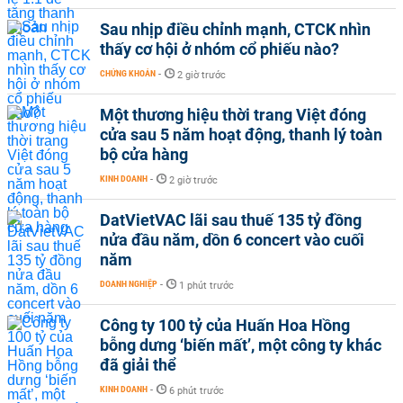
Sau nhịp điều chỉnh mạnh, CTCK nhìn
thấy cơ hội ở nhóm cổ phiếu nào?
CHỨNG KHOÁN
-
2 giờ trước
Một thương hiệu thời trang Việt đóng
cửa sau 5 năm hoạt động, thanh lý toàn
bộ cửa hàng
KINH DOANH
-
2 giờ trước
DatVietVAC lãi sau thuế 135 tỷ đồng
nửa đầu năm, dồn 6 concert vào cuối
năm
DOANH NGHIỆP
-
1 phút trước
Công ty 100 tỷ của Huấn Hoa Hồng
bỗng dưng ‘biến mất’, một công ty khác
đã giải thể
KINH DOANH
-
6 phút trước