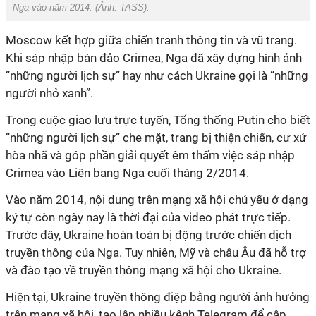
Nga vào năm 2014. (Ảnh:
TASS
).
Moscow kết hợp giữa chiến tranh thông tin và vũ trang.
Khi sáp nhập bán đảo Crimea, Nga đã xây dựng hình ảnh
“những người lịch sự” hay như cách Ukraine gọi là “những
người nhỏ xanh”.
Trong cuộc giao lưu trực tuyến, Tổng thống Putin cho biết
“những người lịch sự” che mặt, trang bị thiện chiến, cư xử
hòa nhã và góp phần giải quyết êm thấm việc sáp nhập
Crimea vào Liên bang Nga cuối tháng 2/2014.
Vào năm 2014, nội dung trên mạng xã hội chủ yếu ở dạng
ký tự còn ngày nay là thời đại của video phát trực tiếp.
Trước đây, Ukraine hoàn toàn bị động trước chiến dịch
truyền thông của Nga. Tuy nhiên, Mỹ và châu Âu đã hỗ trợ
và đào tạo về truyền thông mạng xã hội cho Ukraine.
Hiện tại, Ukraine truyền thông điệp bằng người ảnh hưởng
trên mạng xã hội, tạo lập nhiều kênh Telegram để cập