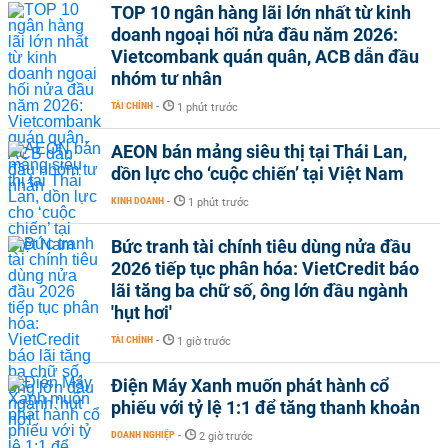
TOP 10 ngân hàng lãi lớn nhất từ kinh
doanh ngoại hối nửa đầu năm 2026:
Vietcombank quán quân, ACB dẫn đầu
nhóm tư nhân
TÀI CHÍNH
-
1 phút trước
AEON bán mảng siêu thị tại Thái Lan,
dồn lực cho ‘cuộc chiến’ tại Việt Nam
KINH DOANH
-
1 phút trước
Bức tranh tài chính tiêu dùng nửa đầu
2026 tiếp tục phân hóa: VietCredit báo
lãi tăng ba chữ số, ông lớn đầu ngành
'hụt hơi'
TÀI CHÍNH
-
1 giờ trước
Điện Máy Xanh muốn phát hành cổ
phiếu với tỷ lệ 1:1 để tăng thanh khoản
DOANH NGHIỆP
-
2 giờ trước