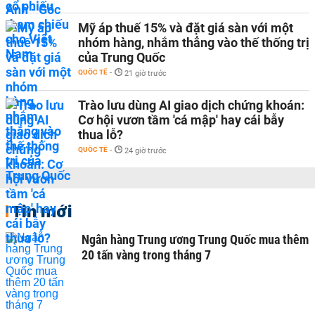
Mỹ áp thuế 15% và đặt giá sàn với một
nhóm hàng, nhắm thẳng vào thế thống trị
của Trung Quốc
QUỐC TẾ
-
21 giờ trước
Trào lưu dùng AI giao dịch chứng khoán:
Cơ hội vươn tầm 'cá mập' hay cái bẫy
thua lỗ?
QUỐC TẾ
-
24 giờ trước
Tin mới
Ngân hàng Trung ương Trung Quốc mua thêm
20 tấn vàng trong tháng 7