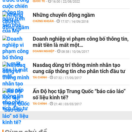
QUỐC TẾ
-
16:00 | 22/08/2022
Những chuyển động ngầm
CHỨNG KHOÁN
-
17:57 | 14/09/2018
Doanh nghiệp vi phạm công bố thông tin,
mất tiền là mất một…
DOANH NGHIỆP
-
08:58 | 10/06/2017
Nasdaq dùng trí thông minh nhân tạo
cung cấp thông tin cho phân tích đầu tư
TÀI CHÍNH
-
07:32 | 17/05/2017
Ấn Độ học tập Trung Quốc “báo cáo láo”
số liệu kinh tế?
TÀI CHÍNH
-
21:40 | 03/03/2017