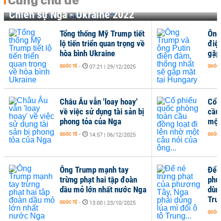
Cùng chủ đề
Chiến sự Nga - Ukraine 2022
Tổng thống Mỹ Trump tiết
Ông
lộ tiến triển quan trọng về
điệ
hòa bình Ukraine
gặp
QUỐC TẾ
-
QUỐC 
07:21 | 29/12/2025
Châu Âu vẫn 'loay hoay'
Cổ 
về việc sử dụng tài sản bị
cầu
phong tỏa của Nga
một
QUỐC TẾ
-
QUỐC 
14:57 | 06/12/2025
Ông Trump mạnh tay
Để 
trừng phạt hai tập đoàn
phư
dầu mỏ lớn nhất nước Nga
dùng
Trun
QUỐC TẾ
-
13:00 | 23/10/2025
QUỐC 