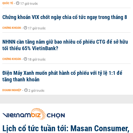
QUỐC TẾ
-
17 giờ trước
Chứng khoán VIX chốt ngày chia cổ tức ngay trong tháng 8
CHỨNG KHOÁN
-
17 giờ trước
NHNN cần tăng nắm giữ bao nhiêu cổ phiếu CTG để sở hữu
tối thiểu 65% VietinBank?
CHỨNG KHOÁN
-
18 giờ trước
Điện Máy Xanh muốn phát hành cổ phiếu với tỷ lệ 1:1 để
tăng thanh khoản
DOANH NGHIỆP
-
2 giờ trước
Lịch cổ tức tuần tới: Masan Consumer,