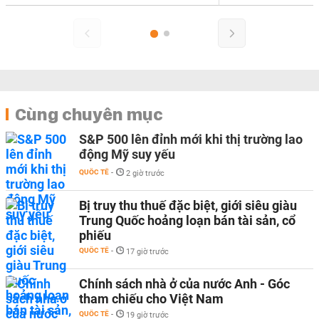
Cùng chuyên mục
S&P 500 lên đỉnh mới khi thị trường lao
động Mỹ suy yếu
QUỐC TẾ
-
2 giờ trước
Bị truy thu thuế đặc biệt, giới siêu giàu
Trung Quốc hoảng loạn bán tài sản, cổ
phiếu
QUỐC TẾ
-
17 giờ trước
Chính sách nhà ở của nước Anh - Góc
tham chiếu cho Việt Nam
QUỐC TẾ
-
19 giờ trước