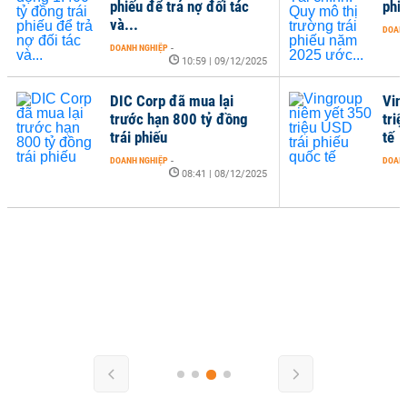
phiếu để trả nợ đối tác
phi
và...
DOANH
DOANH NGHIỆP
-
10:59 | 09/12/2025
DIC Corp đã mua lại
Vin
trước hạn 800 tỷ đồng
triệ
trái phiếu
tế
DOANH NGHIỆP
-
DOANH
08:41 | 08/12/2025