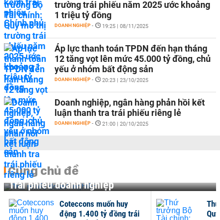
trường trái phiếu năm 2025 ước khoảng
1 triệu tỷ đồng
DOANH NGHIỆP
-
19:25 | 08/11/2025
Áp lực thanh toán TPDN đến hạn tháng
12 tăng vọt lên mức 45.000 tỷ đồng, chủ
yếu ở nhóm bất động sản
DOANH NGHIỆP
-
20:23 | 23/10/2025
Doanh nghiệp, ngân hàng phản hồi kết
luận thanh tra trái phiếu riêng lẻ
DOANH NGHIỆP
-
21:00 | 20/10/2025
Cùng chủ đề
Trái phiếu doanh nghiệp
Coteccons muốn huy
Thứ
động 1.400 tỷ đồng trái
Quy