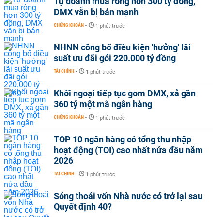
Tự doanh mua ròng hơn 300 tỷ đồng,
DMX vẫn bị bán mạnh
CHỨNG KHOÁN
-
1 phút trước
NHNN công bố điều kiện 'hưởng' lãi
suất ưu đãi gói 220.000 tỷ đồng
TÀI CHÍNH
-
1 phút trước
Khối ngoại tiếp tục gom DMX, xả gần
360 tỷ một mã ngân hàng
CHỨNG KHOÁN
-
1 phút trước
TOP 10 ngân hàng có tổng thu nhập
hoạt động (TOI) cao nhất nửa đầu năm
2026
TÀI CHÍNH
-
1 phút trước
Sóng thoái vốn Nhà nước có trở lại sau
Quyết định 40?