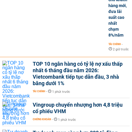
hàng mới,
đưa lãi
suất cao
nhất
chạm
8%/năm
TÀI CHÍNH
-
2 giờ trước
TOP 10 ngân hàng có tỷ lệ nợ xấu thấp
nhất 6 tháng đầu năm 2026:
Vietcombank tiếp tục dẫn đầu, 3 nhà
băng dưới 1%
TÀI CHÍNH
-
1 phút trước
Vingroup chuyển nhượng hơn 4,8 triệu
cổ phiếu VHM
CHỨNG KHOÁN
-
1 phút trước