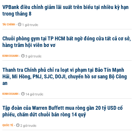
VPBank điều chỉnh giảm lãi suất trên biểu tại nhiều kỳ hạn
trong tháng 8
TÀI CHÍNH
-
1 giờ trước
Chuỗi phòng gym tại TP HCM bất ngờ đóng cửa tất cả cơ sở,
hàng trăm hội viên bơ vơ
KINH DOANH
-
3 giờ trước
Thanh tra Chính phủ chỉ ra loạt vi phạm tại Bảo Tín Mạnh
Hải, Mi Hồng, PNJ, SJC, DOJI, chuyển hồ sơ sang Bộ Công
an
KINH DOANH
-
14 giờ trước
Tập đoàn của Warren Buffett mua ròng gần 20 tỷ USD cổ
phiếu, chấm dứt chuỗi bán ròng 14 quý
QUỐC TẾ
-
2 giờ trước