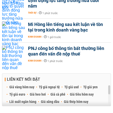
định động lực tăng trưởng nửa cuối
năm
THỜI SỰ
-
1 phút trước
Mi Hồng lên tiếng sau kết luận về tồn
tại trong kinh doanh vàng bạc
KINH DOANH
-
1 giờ trước
PNJ công bố thông tin bất thường liên
quan đến vấn đề nộp thuế
KINH DOANH
-
1 phút trước
LIÊN KẾT NỔI BẬT
Giá vàng hôm nay
Tỷ giá ngoại tệ
Tỷ giá usd
Tỷ giá yen
Tỷ giá euro
Giá heo hơi
Giá cà phê
Giá tiêu hôm nay
Lãi suất ngân hàng
Giá xăng dầu
Giá thép hôm nay
Giá sầu riêng
Giá thịt heo
Giá gạo
Giá cao su