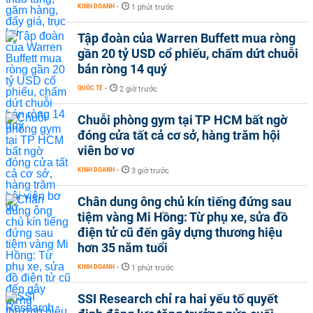
KINH DOANH
-
1 phút trước
Tập đoàn của Warren Buffett mua ròng
gần 20 tỷ USD cổ phiếu, chấm dứt chuỗi
bán ròng 14 quý
QUỐC TẾ
-
2 giờ trước
Chuỗi phòng gym tại TP HCM bất ngờ
đóng cửa tất cả cơ sở, hàng trăm hội
viên bơ vơ
KINH DOANH
-
3 giờ trước
Chân dung ông chủ kín tiếng đứng sau
tiệm vàng Mi Hồng: Từ phụ xe, sửa đồ
điện tử cũ đến gây dựng thương hiệu
hơn 35 năm tuổi
KINH DOANH
-
1 phút trước
SSI Research chỉ ra hai yếu tố quyết