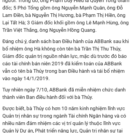
người. Trong đó, ông Phạm Duy Hiếu là Quyền Tổng Giám
đốc; 5 Phó Tổng gồm ông Nguyễn Mạnh Quân, ông Đỗ
Lam Điền, bà Nguyễn Thị Hương, bà Phạm Thị Hiền, ông
Lại Tất Hà; 3 Giám đốc khối gồm ông Lê Mạnh Hùng, ông
Trần Việt Thắng, ông Nguyễn Hồng Quang.
Đáng chú ý, danh sách ban Điều hành của ABBank sau khi
bổ nhiệm ông Hà không còn tên bà Trần Thị Thu Thủy,
Giám đốc quản trị nguồn nhân lực, mặc dù trước đó báo
cáo tài chính bán niên 2019 đã kiểm toán của ABBank
vẫn có tên bà Thủy trong ban Điều hành và tái bổ nhiệm
vào ngày 14/1/2019.
Tuy nhiên ngày 7/10, ABBank đã miễn nhiệm chức danh
thành viên Ban điều hành đối với bà Thủy.
Được biết, bà Thủy có hơn 10 năm kinh nghiệm lĩnh vực
Quản trị nhân sự trong ngành Tài chính Ngân hàng và có
nhiều năm đảm nhiệm các vị trí quản lý thuộc lĩnh vực
Quản lý Dự án, Phát triển năng lực, Quản trị nhân sự tại