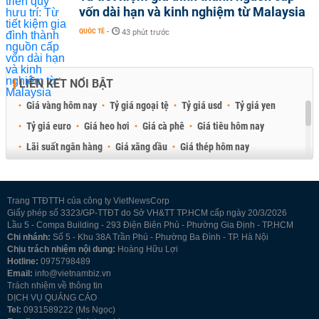
vốn dài hạn và kinh nghiệm từ Malaysia
QUỐC TẾ
-
43 phút trước
LIÊN KẾT NỔI BẬT
Giá vàng hôm nay
Tỷ giá ngoại tệ
Tỷ giá usd
Tỷ giá yen
Tỷ giá euro
Giá heo hơi
Giá cà phê
Giá tiêu hôm nay
Lãi suất ngân hàng
Giá xăng dầu
Giá thép hôm nay
Giá sầu riêng
Giá thịt heo
Giá gạo
Giá cao su
Best Retail Brokers
Diễn đàn đầu tư Việt Nam 2026
Trang TTĐTTH của công ty VietNewsCorp
Giấy phép số 3323/GP-TTĐT do Sở VH&TT TP.HCM cấp ngày 20/3/2026
Lầu 5 - Compa Building - 293 Điện Biên Phủ - Phường Gia Định - TP.HCM
Chi nhánh:
Số 5 - Khu 38A Trần Phú - Phường Ba Đình - TP. Hà Nội
Chịu trách nhiệm nội dung:
Hoàng Hữu Lợi
Hotline:
0975798489
Email:
info@vietnambiz.vn
Trách nhiệm về thông tin
DỊCH VỤ QUẢNG CÁO
Tel:
0931589222 (Ms Ngọc)