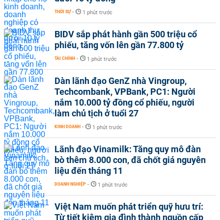
THỜI SỰ
-
1 phút trước
BIDV sắp phát hành gần 500 triệu cổ
phiếu, tăng vốn lên gần 77.800 tỷ
TÀI CHÍNH
-
1 phút trước
Dàn lãnh đạo GenZ nhà Vingroup,
Techcombank, VPBank, PC1: Người
nắm 10.000 tỷ đồng cổ phiếu, người
làm chủ tịch ở tuổi 27
KINH DOANH
-
1 phút trước
Lãnh đạo Vinamilk: Tăng quy mô đàn
bò thêm 8.000 con, đã chốt giá nguyên
liệu đến tháng 11
DOANH NGHIỆP
-
1 phút trước
Việt Nam muốn phát triển quỹ hưu trí:
Từ tiết kiệm gia đình thành nguồn cấp