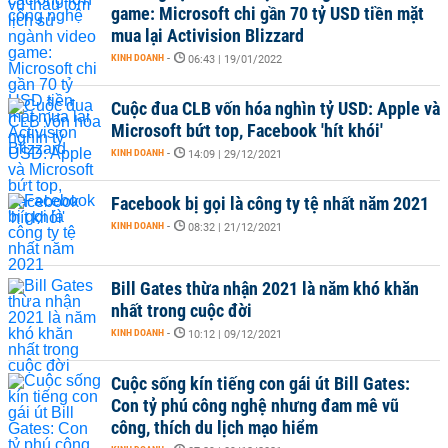
game: Microsoft chi gần 70 tỷ USD tiền mặt
mua lại Activision Blizzard
KINH DOANH
-
06:43 | 19/01/2022
Cuộc đua CLB vốn hóa nghìn tỷ USD: Apple và
Microsoft bứt top, Facebook 'hít khói'
KINH DOANH
-
14:09 | 29/12/2021
Facebook bị gọi là công ty tệ nhất năm 2021
KINH DOANH
-
08:32 | 21/12/2021
Bill Gates thừa nhận 2021 là năm khó khăn
nhất trong cuộc đời
KINH DOANH
-
10:12 | 09/12/2021
Cuộc sống kín tiếng con gái út Bill Gates:
Con tỷ phú công nghệ nhưng đam mê vũ
công, thích du lịch mạo hiểm