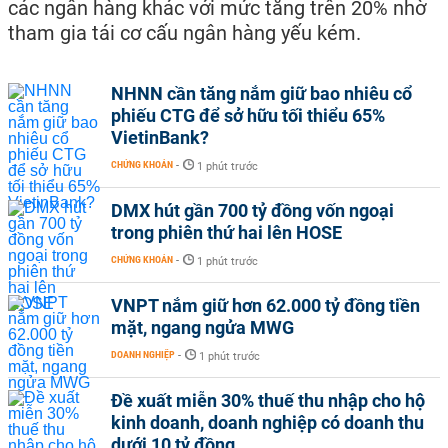
các ngân hàng khác với mức tăng trên 20% nhờ
tham gia tái cơ cấu ngân hàng yếu kém.
NHNN cần tăng nắm giữ bao nhiêu cổ
phiếu CTG để sở hữu tối thiểu 65%
VietinBank?
CHỨNG KHOÁN
-
1 phút trước
DMX hút gần 700 tỷ đồng vốn ngoại
trong phiên thứ hai lên HOSE
CHỨNG KHOÁN
-
1 phút trước
VNPT nắm giữ hơn 62.000 tỷ đồng tiền
mặt, ngang ngửa MWG
DOANH NGHIỆP
-
1 phút trước
Đề xuất miễn 30% thuế thu nhập cho hộ
kinh doanh, doanh nghiệp có doanh thu
dưới 10 tỷ đồng