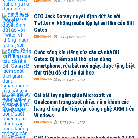
KINH DOANH
-
07:29 | 09/12/2021
CEO Jack Dorsey quyết định dứt áo với
Twitter vì không muốn lặp lại sai lầm của Bill
Gates
KINH DOANH
-
15:47 | 02/12/2021
Cuộc sống kín tiếng của cậu cả nhà Bill
Gates: Bị kiểm soát thời gian dùng
smartphone, rửa bát mỗi ngày, được tặng biệt
thự triệu đô khi đỗ đại học
KINH DOANH
-
07:40 | 30/11/2021
Cái bắt tay ngầm giữa Microsoft và
Qualcomm trong suốt nhiều năm khiến các
hãng không thể tiếp cận công nghệ ARM trên
Windows
KINH DOANH
-
15:07 | 24/11/2021
CEO Google nói về lĩnh vực kinh doanh 1.000