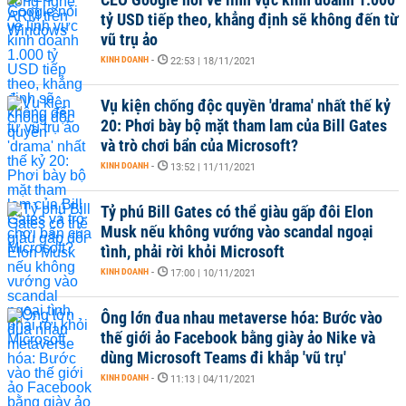
tỷ USD tiếp theo, khẳng định sẽ không đến từ
vũ trụ ảo
KINH DOANH
-
22:53 | 18/11/2021
Vụ kiện chống độc quyền 'drama' nhất thế kỷ
20: Phơi bày bộ mặt tham lam của Bill Gates
và trò chơi bẩn của Microsoft?
KINH DOANH
-
13:52 | 11/11/2021
Tỷ phú Bill Gates có thể giàu gấp đôi Elon
Musk nếu không vướng vào scandal ngoại
tình, phải rời khỏi Microsoft
KINH DOANH
-
17:00 | 10/11/2021
Ông lớn đua nhau metaverse hóa: Bước vào
thế giới ảo Facebook bằng giày ảo Nike và
dùng Microsoft Teams đi khắp 'vũ trụ'
KINH DOANH
-
11:13 | 04/11/2021