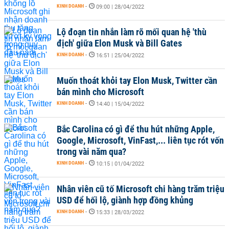
KINH DOANH
-
09:00 | 28/04/2022
Lộ đoạn tin nhắn làm rõ mối quan hệ 'thù
địch' giữa Elon Musk và Bill Gates
KINH DOANH
-
16:51 | 25/04/2022
Muốn thoát khỏi tay Elon Musk, Twitter cần
bán mình cho Microsoft
KINH DOANH
-
14:40 | 15/04/2022
Bắc Carolina có gì để thu hút những Apple,
Google, Microsoft, VinFast,... liên tục rót vốn
trong vài năm qua?
KINH DOANH
-
10:15 | 01/04/2022
Nhân viên cũ tố Microsoft chi hàng trăm triệu
USD để hối lộ, giành hợp đồng khủng
KINH DOANH
-
15:33 | 28/03/2022