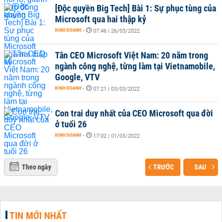
[Độc quyền Big Tech] Bài 1: Sự phục tùng của
Microsoft qua hai thập kỷ
KINH DOANH
-
07:46 | 26/03/2022
Tân CEO Microsoft Việt Nam: 20 năm trong
ngành công nghệ, từng làm tại Vietnamobile,
Google, VTV
KINH DOANH
-
07:21 | 03/03/2022
Con trai duy nhất của CEO Microsoft qua đời
ở tuổi 26
KINH DOANH
-
17:02 | 01/03/2022
Theo ngày
TRƯỚC
SAU
TIN MỚI NHẤT