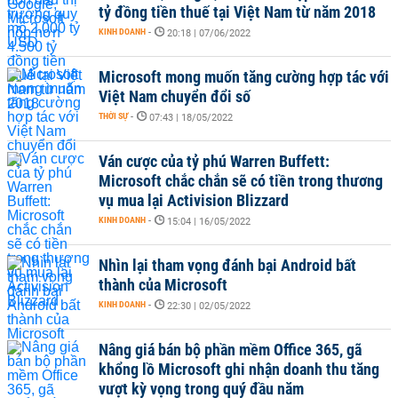
tỷ đồng tiền thuế tại Việt Nam từ năm 2018
KINH DOANH
-
20:18 | 07/06/2022
Microsoft mong muốn tăng cường hợp tác với
Việt Nam chuyển đổi số
THỜI SỰ
-
07:43 | 18/05/2022
Ván cược của tỷ phú Warren Buffett:
Microsoft chắc chắn sẽ có tiền trong thương
vụ mua lại Activision Blizzard
KINH DOANH
-
15:04 | 16/05/2022
Nhìn lại tham vọng đánh bại Android bất
thành của Microsoft
KINH DOANH
-
22:30 | 02/05/2022
Nâng giá bán bộ phần mềm Office 365, gã
khổng lồ Microsoft ghi nhận doanh thu tăng
vượt kỳ vọng trong quý đầu năm