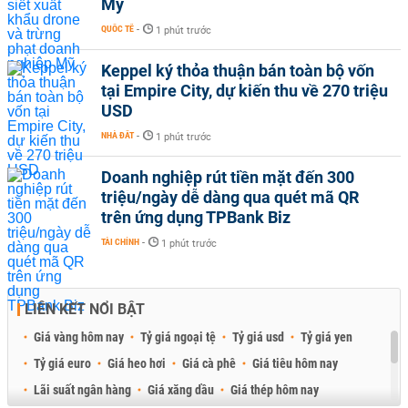
Mỹ
QUỐC TẾ
-
1 phút trước
Keppel ký thỏa thuận bán toàn bộ vốn
tại Empire City, dự kiến thu về 270 triệu
USD
NHÀ ĐẤT
-
1 phút trước
Doanh nghiệp rút tiền mặt đến 300
triệu/ngày dễ dàng qua quét mã QR
trên ứng dụng TPBank Biz
TÀI CHÍNH
-
1 phút trước
LIÊN KẾT NỔI BẬT
Giá vàng hôm nay
Tỷ giá ngoại tệ
Tỷ giá usd
Tỷ giá yen
Tỷ giá euro
Giá heo hơi
Giá cà phê
Giá tiêu hôm nay
Lãi suất ngân hàng
Giá xăng dầu
Giá thép hôm nay