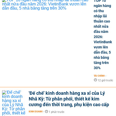
TOP 10
ngân hàng
có thu
nhập lãi
thuần cao
nhất nửa
đầu năm
2026:
VietinBank
vươn lên
dẫn đầu, 5
nhà băng
tăng trên
30%
TÀI CHÍNH
-
12 giờ trước
'Đế chế’ kinh doanh hàng xa xỉ của Lý
Nhã Kỳ: Từ phân phối, thiết kế kim
cương đến thời trang, phụ kiện cao cấp
KINH DOANH
-
1 phút trước