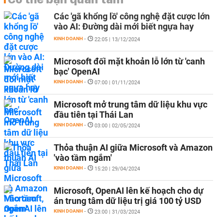
Các 'gã khổng lồ' công nghệ đặt cược lớn
vào AI: Đường dài mới biết ngựa hay
KINH DOANH
-
22:05 | 13/12/2024
Microsoft đối mặt khoản lỗ lớn từ 'canh
bạc' OpenAI
KINH DOANH
-
07:00 | 01/11/2024
Microsoft mở trung tâm dữ liệu khu vực
đầu tiên tại Thái Lan
KINH DOANH
-
03:00 | 02/05/2024
Thỏa thuận AI giữa Microsoft và Amazon
'vào tầm ngắm'
KINH DOANH
-
15:20 | 29/04/2024
Microsoft, OpenAI lên kế hoạch cho dự
án trung tâm dữ liệu trị giá 100 tỷ USD
KINH DOANH
-
23:00 | 31/03/2024