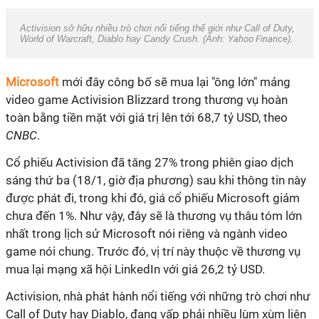
Activision sở hữu nhiều trò chơi nổi tiếng thế giới như Call of Duty,
World of Warcraft, Diablo hay Candy Crush. (Ảnh:
Yahoo Finance
).
Microsoft
mới đây công bố sẽ mua lại "ông lớn" mảng
video game Activision Blizzard trong thương vụ hoàn
toàn bằng tiền mặt với giá trị lên tới 68,7 tỷ USD, theo
CNBC
.
Cổ phiếu Activision đã tăng 27% trong phiên giao dịch
sáng thứ ba (18/1, giờ địa phương) sau khi thông tin này
được phát đi, trong khi đó, giá cổ phiếu Microsoft giảm
chưa đến 1%. Như vậy, đây sẽ là thương vụ thâu tóm lớn
nhất trong lịch sử Microsoft nói riêng và ngành video
game nói chung. Trước đó, vị trí này thuộc về thương vụ
mua lại mạng xã hội LinkedIn với giá 26,2 tỷ USD.
Activision, nhà phát hành nổi tiếng với những trò chơi như
Call of Duty hay Diablo, đang vấp phải nhiều lùm xùm liên