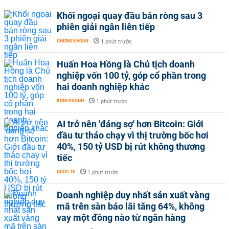
Khối ngoại quay đầu bán ròng sau 3
phiên giải ngân liên tiếp
CHỨNG KHOÁN
-
1 phút trước
Huấn Hoa Hồng là Chủ tịch doanh
nghiệp vốn 100 tỷ, góp cổ phần trong
hai doanh nghiệp khác
KINH DOANH
-
1 phút trước
AI trở nên 'đáng sợ' hơn Bitcoin: Giới
đầu tư tháo chạy vì thị trường bốc hơi
40%, 150 tỷ USD bị rút không thương
tiếc
QUỐC TẾ
-
1 phút trước
Doanh nghiệp duy nhất sản xuất vàng
mã trên sàn báo lãi tăng 64%, không
vay một đồng nào từ ngân hàng