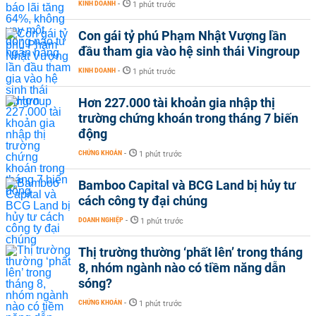
KINH DOANH
-
1 phút trước
Con gái tỷ phú Phạm Nhật Vượng lần
đầu tham gia vào hệ sinh thái Vingroup
KINH DOANH
-
1 phút trước
Hơn 227.000 tài khoản gia nhập thị
trường chứng khoán trong tháng 7 biến
động
CHỨNG KHOÁN
-
1 phút trước
Bamboo Capital và BCG Land bị hủy tư
cách công ty đại chúng
DOANH NGHIỆP
-
1 phút trước
Thị trường thường ‘phất lên’ trong tháng
8, nhóm ngành nào có tiềm năng dẫn
sóng?
CHỨNG KHOÁN
-
1 phút trước