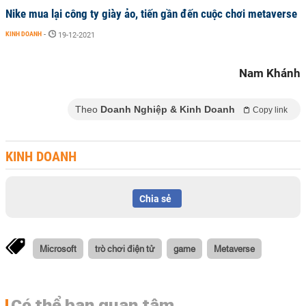
Nike mua lại công ty giày ảo, tiến gần đến cuộc chơi metaverse
KINH DOANH
-
19-12-2021
Nam Khánh
Theo
Doanh Nghiệp & Kinh Doanh
Copy link
KINH DOANH
Chia sẻ
Microsoft
trò chơi điện tử
game
Metaverse
Có thể bạn quan tâm