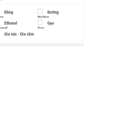
Đồng
Đường
Ethanol
Gạo
Gia súc - Gia cầm
Giấy
Gỗ
Hạt điều
Hồ tiêu - Hạt tiêu
Khí đốt
Kim loại khác
Mắc ca
Muối
Ngũ cốc
Nhựa - Hạt nhựa
Palladium
Phân bón