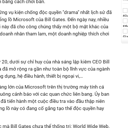
n bằng cách chơi bẩn.
ững vụ kiện chống độc quyền "drama" nhất lịch sử đã
ổng lồ Microsoft của Bill Gates. Đến ngày nay, nhiều
i này đã cho công chúng thấy một bộ mặt khác của
t doanh nhân tham lam, một doanh nghiệp thích chơi
20, dưới sự chỉ huy của nhà sáng lập kiêm CEO Bill
à đã mở rộng ra gần như toàn bộ lĩnh vực của ngành
dụng, hệ điều hành, thiết bị ngoại vi,…
àng lớn của Microsoft trên thị trường máy tính cá
huông cảnh báo với các quan chức liên bang. Ủy ban
đã tiến hành một cuộc điều tra vào đầu thập niên
ổng lồ này có đang cố gắng tạo thế độc quyền hay
ực mà Bill Gates chưa thể thống trị: World Wide Web,