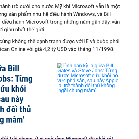
 thành trò cười cho nước Mỹ khi Microsoft vẫn là một
hững sản phẩm như hệ điều hành Windows, và Bill
 trí điều hành Microsoft trong những năm gần đây, vẫn
giàu nhất thế giới.
cùng không thể cạnh tranh được với IE và buộc phải
can Online với giá 4,2 tỷ USD vào tháng 11/1998.
a Bill
obs: Từng
cứu khỏi
sau này
nh đối thủ
ng mâm'
đội trời chung, ít ai ngờ rằng Microsoft đã phải rót