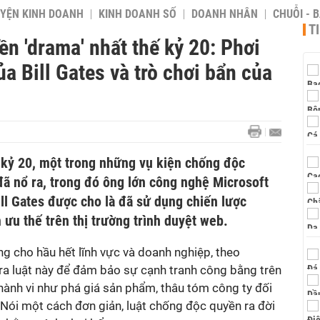
YỆN KINH DOANH
KINH DOANH SỐ
DOANH NHÂN
CHUỖI - 
T
n 'drama' nhất thế kỷ 20: Phơi
a Bill Gates và trò chơi bẩn của
kỷ 20, một trong những vụ kiện chống độc
 đã nổ ra, trong đó ông lớn công nghệ Microsoft
ll Gates được cho là đã sử dụng chiến lược
ưu thế trên thị trường trình duyệt web.
g cho hầu hết lĩnh vực và doanh nghiệp, theo
 ra luật này để đảm bảo sự cạnh tranh công bằng trên
hành vi như phá giá sản phẩm, thâu tóm công ty đối
. Nói một cách đơn giản, luật chống độc quyền ra đời