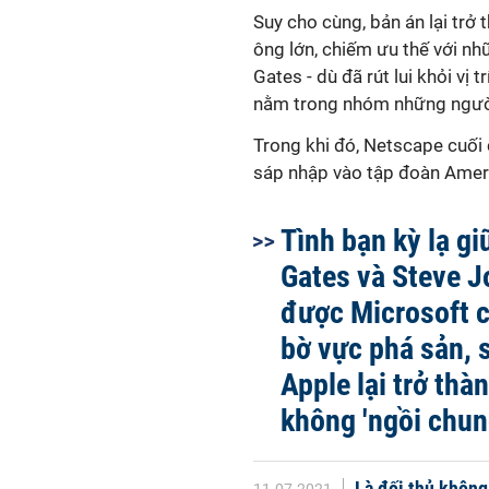
Suy cho cùng, bản án lại trở
ông lớn, chiếm ưu thế với n
Gates - dù đã rút lui khỏi vị
nằm trong nhóm những người 
Trong khi đó, Netscape cuối 
sáp nhập vào tập đoàn Ameri
Tình bạn kỳ lạ giữ
Gates và Steve J
được Microsoft 
bờ vực phá sản, 
Apple lại trở thà
không 'ngồi chu
Là đối thủ không 