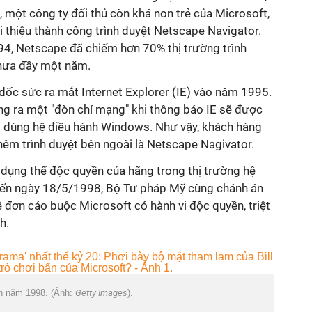
 một công ty đối thủ còn khá non trẻ của Microsoft,
i thiệu thành công trình duyệt Netscape Navigator.
94, Netscape đã chiếm hơn 70% thị trường trình
chưa đầy một năm.
dốc sức ra mắt Internet Explorer (IE) vào năm 1995.
ung ra một "đòn chí mạng" khi thông báo IE sẽ được
 dùng hệ điều hành Windows. Như vậy, khách hàng
hêm trình duyệt bên ngoài là Netscape Nagivator.
 dụng thế độc quyền của hãng trong thị trường hệ
 Đến ngày 18/5/1998, Bộ Tư pháp Mỹ cùng chánh án
 đơn cáo buộc Microsoft có hành vi độc quyền, triệt
h.
rần năm 1998. (Ảnh:
Getty Images
).