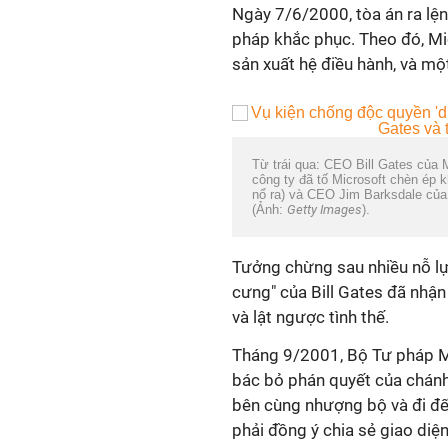
Ngày 7/6/2000, tòa án ra lệ
pháp khắc phục. Theo đó, Mic
sản xuất hệ điều hành, và mộ
Từ trái qua: CEO Bill Gates của
công ty đã tố Microsoft chèn ép 
nổ ra) và CEO Jim Barksdale của
(Ảnh:
Getty Images
).
Tưởng chừng sau nhiều nỗ lực
cưng" của Bill Gates đã nhậ
và lật ngược tình thế.
Tháng 9/2001, Bộ Tư pháp Mỹ
bác bỏ phán quyết của chánh
bên cùng nhượng bộ và đi đế
phải đồng ý chia sẻ giao diện