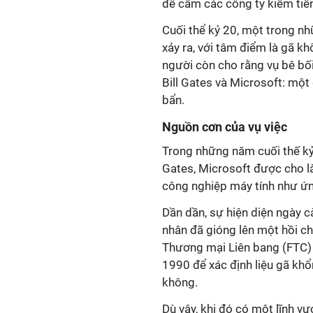
để cấm các công ty kiếm tiề
Cuối thể kỷ 20, một trong nh
xảy ra, với tâm điểm là gã kh
người còn cho rằng vụ bê bố
Bill Gates và Microsoft: mộ
bẩn.
Nguồn cơn của vụ việc
Trong những năm cuối thế kỷ 
Gates, Microsoft được cho l
công nghiệp máy tính như ứng 
Dần dần, sự hiện diện ngày c
nhân đã gióng lên một hồi c
Thương mại Liên bang (FTC) 
1990 để xác định liệu gã kh
không.
Dù vậy, khi đó có một lĩnh v