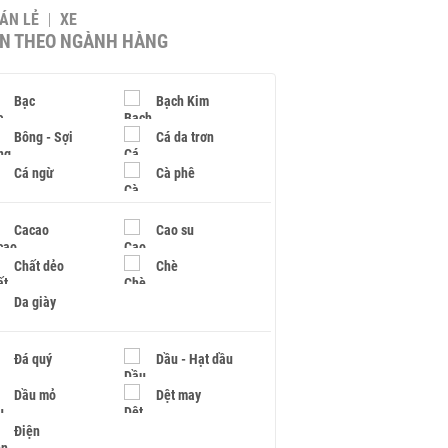
BÁN LẺ
XE
IN THEO NGÀNH HÀNG
Bạc
Bạch Kim
Bông - Sợi
Cá da trơn
Cá ngừ
Cà phê
Cacao
Cao su
Chất dẻo
Chè
Da giày
Đá quý
Dầu - Hạt dầu
Dầu mỏ
Dệt may
Điện