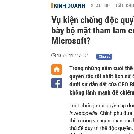
KINH DOANH
STARTUP
CÂU CHU
Vụ kiện chống độc quyề
bày bộ mặt tham lam củ
Microsoft?
13:52 | 11/11/2021
Chia sẻ
Trong những năm cuối thế 
quyền rắc rối nhất lịch sử
dưới sự dẫn dắt của CEO Bi
không lành mạnh để chiếm 
Luật chống độc quyền áp dụn
Investopedia
. Chính phủ đưa
thị trường và ngăn chặn các 
thủ để duy trì thế độc quyền