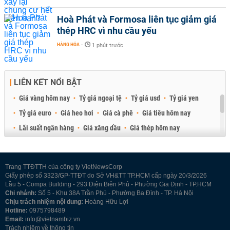
Hoà Phát và Formosa liên tục giảm giá
thép HRC vì nhu cầu yếu
HÀNG HÓA
-
1 phút trước
LIÊN KẾT NỔI BẬT
Giá vàng hôm nay
Tỷ giá ngoại tệ
Tỷ giá usd
Tỷ giá yen
Tỷ giá euro
Giá heo hơi
Giá cà phê
Giá tiêu hôm nay
Lãi suất ngân hàng
Giá xăng dầu
Giá thép hôm nay
Giá sầu riêng
Giá thịt heo
Giá gạo
Giá cao su
Best Retail Brokers
Diễn đàn đầu tư Việt Nam 2026
Trang TTĐTTH của công ty VietNewsCorp
Giấy phép số 3323/GP-TTĐT do Sở VH&TT TP.HCM cấp ngày 20/3/2026
Lầu 5 - Compa Building - 293 Điện Biên Phủ - Phường Gia Định - TP.HCM
Chi nhánh:
Số 5 - Khu 38A Trần Phú - Phường Ba Đình - TP. Hà Nội
Chịu trách nhiệm nội dung:
Hoàng Hữu Lợi
Hotline:
0975798489
Email:
info@vietnambiz.vn
Trách nhiệm về thông tin