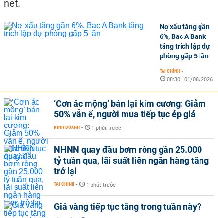
nét.
Nợ xấu tăng gần
6%, Bac A Bank
tăng trích lập dự
phòng gấp 5 lần
TÀI CHÍNH
-
08:30 | 01/08/2026
‘Cơn ác mộng’ bán lại kim cương: Giảm
50% vẫn ế, người mua tiếp tục ép giá
KINH DOANH
-
1 phút trước
NHNN quay đầu bơm ròng gần 25.000
tỷ tuần qua, lãi suất liên ngân hàng tăng
trở lại
TÀI CHÍNH
-
1 phút trước
Giá vàng tiếp tục tăng trong tuần này?