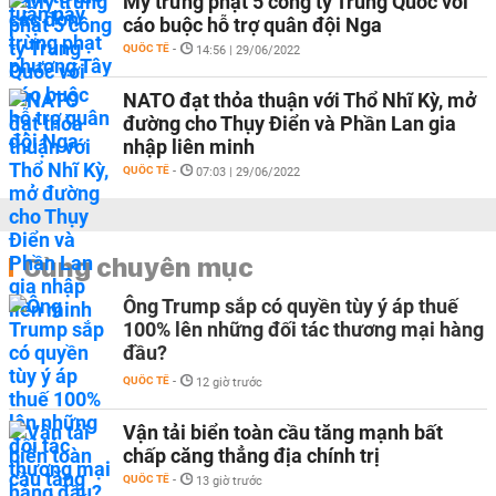
Mỹ trừng phạt 5 công ty Trung Quốc với
cáo buộc hỗ trợ quân đội Nga
QUỐC TẾ
-
14:56 | 29/06/2022
NATO đạt thỏa thuận với Thổ Nhĩ Kỳ, mở
đường cho Thụy Điển và Phần Lan gia
nhập liên minh
QUỐC TẾ
-
07:03 | 29/06/2022
Cùng chuyên mục
Ông Trump sắp có quyền tùy ý áp thuế
100% lên những đối tác thương mại hàng
đầu?
QUỐC TẾ
-
12 giờ trước
Vận tải biển toàn cầu tăng mạnh bất
chấp căng thẳng địa chính trị
QUỐC TẾ
-
13 giờ trước