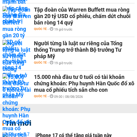
Tập đoàn của Warren Buffett mua ròng
gần 20 tỷ USD cổ phiếu, chấm dứt chuỗi
bán ròng 14 quý
QUỐC TẾ
-
19 giờ trước
Người từng là luật sư riêng của Tổng
thống Trump trở thành Bộ trưởng Tư
pháp Mỹ
QUỐC TẾ
-
19 giờ trước
15.000 nhà đầu tư 0 tuổi có tài khoản
chứng khoán: Phụ huynh Hàn Quốc đổ xô
mua cổ phiếu tích sản cho con
QUỐC TẾ
-
09:00 | 08/08/2026
Tin mới
iPhone 17 có thể tăng giá tuần này