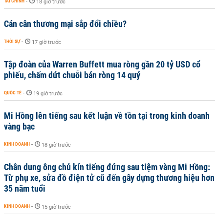
TÀI CHÍNH
-
18 giờ trước
Cán cân thương mại sắp đổi chiều?
THỜI SỰ
-
17 giờ trước
Tập đoàn của Warren Buffett mua ròng gần 20 tỷ USD cổ
phiếu, chấm dứt chuỗi bán ròng 14 quý
QUỐC TẾ
-
19 giờ trước
Mi Hồng lên tiếng sau kết luận về tồn tại trong kinh doanh
vàng bạc
KINH DOANH
-
18 giờ trước
Chân dung ông chủ kín tiếng đứng sau tiệm vàng Mi Hồng:
Từ phụ xe, sửa đồ điện tử cũ đến gây dựng thương hiệu hơn
35 năm tuổi
KINH DOANH
-
15 giờ trước