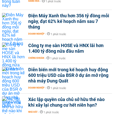
HÀNG HÓA
-
1 phút trước
Điện Máy Xanh thu hơn 356 tỷ đồng mỗi
ngày, đạt 62% kế hoạch năm sau 7
tháng
DOANH NGHIỆP
-
1 phút trước
Công ty mẹ sàn HOSE và HNX lãi hơn
1.400 tỷ đồng nửa đầu năm
CHỨNG KHOÁN
-
1 phút trước
Diễn biến mới trong kế hoạch huy động
600 triệu USD của BSR ở dự án mở rộng
nhà máy Dung Quất
DOANH NGHIỆP
-
1 phút trước
Xác lập quyền của chủ sở hữu thế nào
khi xây lại chung cư hết niên hạn?
NHÀ ĐẤT
-
1 phút trước