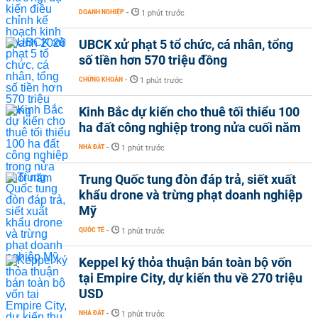
DOANH NGHIỆP
-
1 phút trước
UBCK xử phạt 5 tổ chức, cá nhân, tổng
số tiền hơn 570 triệu đồng
CHỨNG KHOÁN
-
1 phút trước
Kinh Bắc dự kiến cho thuê tối thiểu 100
ha đất công nghiệp trong nửa cuối năm
NHÀ ĐẤT
-
1 phút trước
Trung Quốc tung đòn đáp trả, siết xuất
khẩu drone và trừng phạt doanh nghiệp
Mỹ
QUỐC TẾ
-
1 phút trước
Keppel ký thỏa thuận bán toàn bộ vốn
tại Empire City, dự kiến thu về 270 triệu
USD
NHÀ ĐẤT
-
1 phút trước