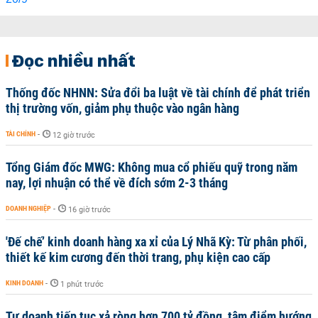
Đọc nhiều nhất
Thống đốc NHNN: Sửa đổi ba luật về tài chính để phát triển
thị trường vốn, giảm phụ thuộc vào ngân hàng
TÀI CHÍNH
-
12 giờ trước
Tổng Giám đốc MWG: Không mua cổ phiếu quỹ trong năm
nay, lợi nhuận có thể về đích sớm 2-3 tháng
DOANH NGHIỆP
-
16 giờ trước
'Đế chế’ kinh doanh hàng xa xỉ của Lý Nhã Kỳ: Từ phân phối,
thiết kế kim cương đến thời trang, phụ kiện cao cấp
KINH DOANH
-
1 phút trước
Tự doanh tiếp tục xả ròng hơn 700 tỷ đồng, tâm điểm hướng