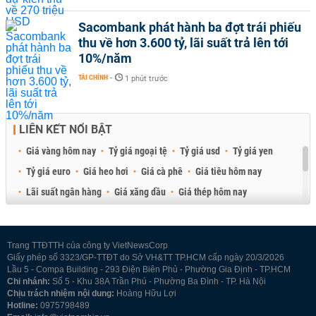
Sacombank phát hành ba đợt trái phiếu
thu về hơn 3.600 tỷ, lãi suất trả lên tới
10%/năm
TÀI CHÍNH
-
1 phút trước
LIÊN KẾT NỔI BẬT
Giá vàng hôm nay
Tỷ giá ngoại tệ
Tỷ giá usd
Tỷ giá yen
Tỷ giá euro
Giá heo hơi
Giá cà phê
Giá tiêu hôm nay
Lãi suất ngân hàng
Giá xăng dầu
Giá thép hôm nay
Giá sầu riêng
Giá thịt heo
Giá gạo
Giá cao su
Best Retail Brokers
Diễn đàn đầu tư Việt Nam 2026
Trang TTĐTTH của công ty VietNewsCorp
Giấy phép số 3323/GP-TTĐT do Sở VH&TT TP.HCM cấp ngày 20/3/2026
Lầu 5 - Compa Building - 293 Điện Biên Phủ - Phường Gia Định - TP.HCM
Chi nhánh:
Số 5 - Khu 38A Trần Phú - Phường Ba Đình - TP. Hà Nội
Chịu trách nhiệm nội dung:
Hoàng Hữu Lợi
Hotline:
0975798489