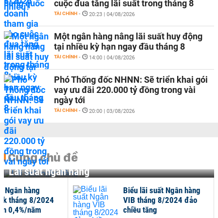
cuộc đua tăng lãi suất trong tháng 8
TÀI CHÍNH
-
20:23 | 04/08/2026
Một ngân hàng nâng lãi suất huy động
tại nhiều kỳ hạn ngay đầu tháng 8
TÀI CHÍNH
-
14:00 | 04/08/2026
Phó Thống đốc NHNN: Sẽ triển khai gói
vay ưu đãi 220.000 tỷ đồng trong vài
ngày tới
TÀI CHÍNH
-
20:00 | 03/08/2026
Cùng chủ đề
Lãi suất ngân hàng
ất Ngân hàng
Biểu lãi suất Ngân hàng
nk tháng 8/2024
VIB tháng 8/2024 đảo
ến 0,4%/năm
chiều tăng