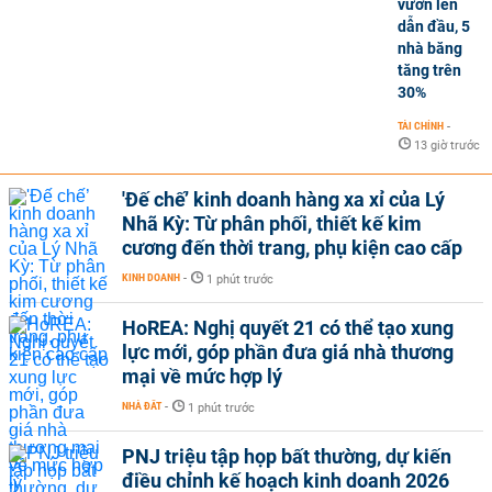
vươn lên
dẫn đầu, 5
nhà băng
tăng trên
30%
TÀI CHÍNH
-
13 giờ trước
'Đế chế’ kinh doanh hàng xa xỉ của Lý
Nhã Kỳ: Từ phân phối, thiết kế kim
cương đến thời trang, phụ kiện cao cấp
KINH DOANH
-
1 phút trước
HoREA: Nghị quyết 21 có thể tạo xung
lực mới, góp phần đưa giá nhà thương
mại về mức hợp lý
NHÀ ĐẤT
-
1 phút trước
PNJ triệu tập họp bất thường, dự kiến
điều chỉnh kế hoạch kinh doanh 2026