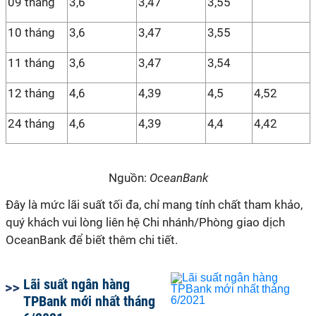
09 tháng
3,6
3,47
3,55
10 tháng
3,6
3,47
3,55
11 tháng
3,6
3,47
3,54
12 tháng
4,6
4,39
4,5
4,52
24 tháng
4,6
4,39
4,4
4,42
Nguồn:
OceanBank
Đây là mức lãi suất tối đa, chỉ mang tính chất tham khảo,
quý khách vui lòng liên hệ Chi nhánh/Phòng giao dịch
OceanBank để biết thêm chi tiết.
Lãi suất ngân hàng
TPBank mới nhất tháng