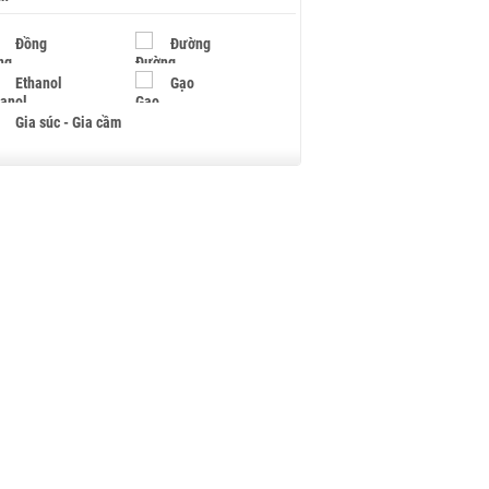
Đồng
Đường
Ethanol
Gạo
Gia súc - Gia cầm
Giấy
Gỗ
Hạt điều
Hồ tiêu - Hạt tiêu
Khí đốt
Kim loại khác
Mắc ca
Muối
Ngũ cốc
Nhựa - Hạt nhựa
Palladium
Phân bón