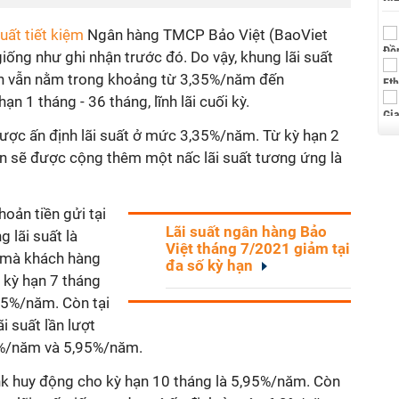
suất tiết kiệm
Ngân hàng TMCP Bảo Việt (BaoViet
ống như ghi nhận trước đó. Do vậy, khung lãi suất
n vẫn nằm trong khoảng từ 3,35%/năm đến
 1 tháng - 36 tháng, lĩnh lãi cuối kỳ.
được ấn định lãi suất ở mức 3,35%/năm. Từ kỳ hạn 2
ạn sẽ được cộng thêm một nấc lãi suất tương ứng là
oản tiền gửi tại
Lãi suất ngân hàng Bảo
 lãi suất là
Việt tháng 7/2021 giảm tại
t mà khách hàng
đa số kỳ hạn
i kỳ hạn 7 tháng
85%/năm. Còn tại
i suất lần lượt
9%/năm và 5,95%/năm.
k huy động cho kỳ hạn 10 tháng là 5,95%/năm. Còn