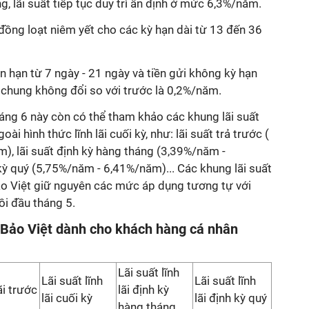
ng, lãi suất tiếp tục duy trì ấn định ở mức 6,3%/năm.
đồng loạt niêm yết cho các kỳ hạn dài từ 13 đến 36
n hạn từ 7 ngày - 21 ngày và tiền gửi không kỳ hạn
t chung không đổi so với trước là 0,2%/năm.
áng 6 này còn có thể tham khảo các khung lãi suất
oài hình thức lĩnh lãi cuối kỳ, như: lãi suất trả trước (
, lãi suất định kỳ hàng tháng (3,39%/năm -
kỳ quý (5,75%/năm - 6,41%/năm)... Các khung lãi suất
o Việt giữ nguyên các mức áp dụng tương tự với
ồi đầu tháng 5.
 Bảo Việt dành cho khách hàng cá nhân
Lãi suất lĩnh
Lãi suất lĩnh
Lãi suất lĩnh
ãi trước
lãi định kỳ
lãi cuối kỳ
lãi định kỳ quý
hàng tháng