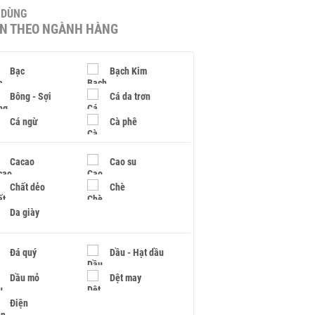
U DÙNG
IN THEO NGÀNH HÀNG
Bạc
Bạch Kim
Bông - Sợi
Cá da trơn
Cá ngừ
Cà phê
Cacao
Cao su
Chất dẻo
Chè
Da giày
Đá quý
Dầu - Hạt dầu
Dầu mỏ
Dệt may
Điện