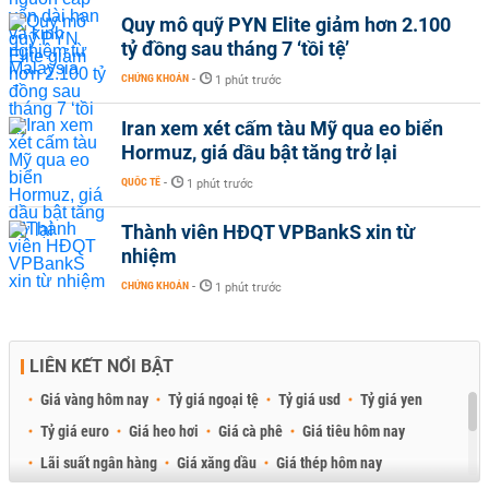
Quy mô quỹ PYN Elite giảm hơn 2.100
tỷ đồng sau tháng 7 ‘tồi tệ’
CHỨNG KHOÁN
-
1 phút trước
Iran xem xét cấm tàu Mỹ qua eo biển
Hormuz, giá dầu bật tăng trở lại
QUỐC TẾ
-
1 phút trước
Thành viên HĐQT VPBankS xin từ
nhiệm
CHỨNG KHOÁN
-
1 phút trước
LIÊN KẾT NỔI BẬT
Giá vàng hôm nay
Tỷ giá ngoại tệ
Tỷ giá usd
Tỷ giá yen
Tỷ giá euro
Giá heo hơi
Giá cà phê
Giá tiêu hôm nay
Lãi suất ngân hàng
Giá xăng dầu
Giá thép hôm nay