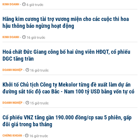
KINH DOANH
-
6 giờ trước
Hãng kim cương tài trợ vương miện cho các cuộc thi hoa
hậu thông báo ngừng hoạt động
KINH DOANH
-
16 giờ trước
Hoá chất Đức Giang công bố hai ứng viên HĐQT, cổ phiếu
DGC tăng trần
DOANH NGHIỆP
-
16 giờ trước
Khởi tố Chủ tịch Công ty Mekolor từng đề xuất làm dự án
đường sắt tốc độ cao Bắc - Nam 100 tỷ USD bằng vốn tự có
DOANH NGHIỆP
-
15 giờ trước
Cổ phiếu VNZ tăng gần 190.000 đồng/cp sau 5 phiên, gấp
đôi giá trong ba tháng
CHỨNG KHOÁN
-
16 giờ trước