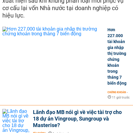
xuất hiện sau khi khung phân loại mới phục vụ
cơ cấu lại vốn Nhà nước tại doanh nghiệp có
hiệu lực.
Hơn
227.000
tài khoản
gia nhập
thị trường
chứng
khoán
trong
tháng 7
biến động
CHỨNG KHOÁN
-
11 giờ trước
Lãnh đạo MB nói gì về việc tài trợ cho
18 dự án Vingroup, Sungroup và
Masterise?