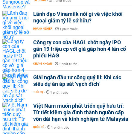
TÀI CHÍNH
-
1 phút trước
Lãnh đạo Vinamilk nói gì về việc khối
ngoại giảm tỷ lệ sở hữu?
DOANH NGHIỆP
-
1 phút trước
Công ty con của HAGL chốt ngày IPO
gần 19 triệu cp với giá gấp hơn 4 lần cổ
phiếu HAG
CHỨNG KHOÁN
-
1 phút trước
Giải ngân đầu tư công quý III: Khi các
siêu dự án áp sát 'vạch đích'
THỜI SỰ
-
1 phút trước
Việt Nam muốn phát triển quỹ hưu trí:
Từ tiết kiệm gia đình thành nguồn cấp
vốn dài hạn và kinh nghiệm từ Malaysia
QUỐC TẾ
-
1 phút trước