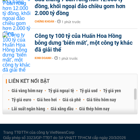
đồng, khối ngoại đảo chiều gom hơn
2.000 tỷ đồng
CHỨNG KHOÁN
-
1 phút trước
Công ty 100 tỷ của Huấn Hoa Hồng
bỗng dưng ‘biến mất’, một công ty khác
đã giải thể
KINH DOANH
-
1 phút trước
LIÊN KẾT NỔI BẬT
Giá vàng hôm nay
Tỷ giá ngoại tệ
Tỷ giá usd
Tỷ giá yen
Tỷ giá euro
Giá heo hơi
Giá cà phê
Giá tiêu hôm nay
Lãi suất ngân hàng
Giá xăng dầu
Giá thép hôm nay
Giá sầu riêng
Giá thịt heo
Giá gạo
Giá cao su
Best Retail Brokers
Diễn đàn đầu tư Việt Nam 2026
Trang TTĐTTH của công ty VietNewsCorp
Giấy phép số 3323/GP-TTĐT do Sở VH&TT TP.HCM cấp ngày 20/3/2026