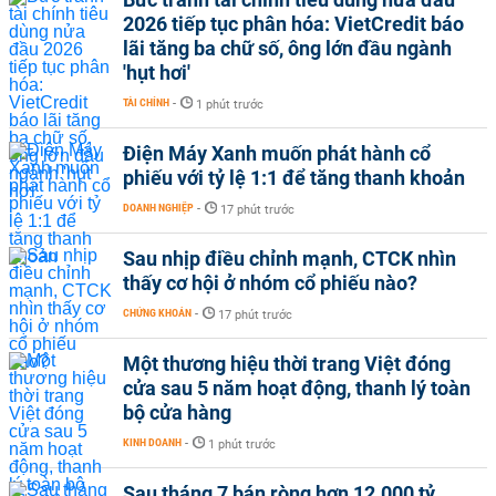
2026 tiếp tục phân hóa: VietCredit báo
lãi tăng ba chữ số, ông lớn đầu ngành
'hụt hơi'
TÀI CHÍNH
-
1 phút trước
Điện Máy Xanh muốn phát hành cổ
phiếu với tỷ lệ 1:1 để tăng thanh khoản
DOANH NGHIỆP
-
17 phút trước
Sau nhịp điều chỉnh mạnh, CTCK nhìn
thấy cơ hội ở nhóm cổ phiếu nào?
CHỨNG KHOÁN
-
17 phút trước
Một thương hiệu thời trang Việt đóng
cửa sau 5 năm hoạt động, thanh lý toàn
bộ cửa hàng
KINH DOANH
-
1 phút trước
Sau tháng 7 bán ròng hơn 12.000 tỷ