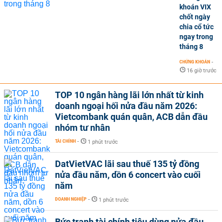
khoán VIX
chốt ngày
chia cổ tức
ngay trong
tháng 8
CHỨNG KHOÁN
-
16 giờ trước
TOP 10 ngân hàng lãi lớn nhất từ kinh
doanh ngoại hối nửa đầu năm 2026:
Vietcombank quán quân, ACB dẫn đầu
nhóm tư nhân
TÀI CHÍNH
-
1 phút trước
DatVietVAC lãi sau thuế 135 tỷ đồng
nửa đầu năm, dồn 6 concert vào cuối
năm
DOANH NGHIỆP
-
1 phút trước
Bức tranh tài chính tiêu dùng nửa đầu