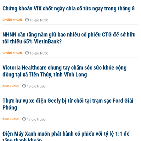
Chứng khoán VIX chốt ngày chia cổ tức ngay trong tháng 8
CHỨNG KHOÁN
-
16 giờ trước
NHNN cần tăng nắm giữ bao nhiêu cổ phiếu CTG để sở hữu
tối thiểu 65% VietinBank?
CHỨNG KHOÁN
-
16 giờ trước
Victoria Healthcare chung tay chăm sóc sức khỏe cộng
đồng tại xã Tiên Thủy, tỉnh Vĩnh Long
KINH DOANH
-
18 giờ trước
Thực hư vụ xe điện Geely bị từ chối tại trạm sạc Ford Giải
Phóng
KINH DOANH
-
17 giờ trước
Điện Máy Xanh muốn phát hành cổ phiếu với tỷ lệ 1:1 để
tăng thanh khoản