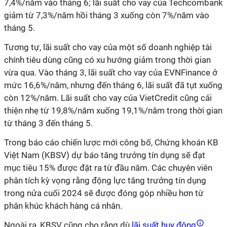
7,4%/năm vào tháng 6; lãi suất cho vay của Techcombank
giảm từ 7,3%/năm hồi tháng 3 xuống còn 7%/năm vào
tháng 5.
Tương tự, lãi suất cho vay của một số doanh nghiệp tài
chính tiêu dùng cũng có xu hướng giảm trong thời gian
vừa qua. Vào tháng 3, lãi suất cho vay của EVNFinance ở
mức 16,6%/năm, nhưng đến tháng 6, lãi suất đã tụt xuống
còn 12%/năm. Lãi suất cho vay của VietCredit cũng cải
thiện nhẹ từ 19,8%/năm xuống 19,1%/năm trong thời gian
từ tháng 3 đến tháng 5.
Trong báo cáo chiến lược mới công bố, Chứng khoán KB
Việt Nam (KBSV) dự báo tăng trưởng tín dụng sẽ đạt
mục tiêu 15% được đặt ra từ đầu năm. Các chuyên viên
phân tích kỳ vọng rằng động lực tăng trưởng tín dụng
trong nửa cuối 2024 sẽ được đóng góp nhiều hơn từ
phân khúc khách hàng cá nhân.
Ngoài ra, KBSV cũng cho rằng dù
lãi suất huy động