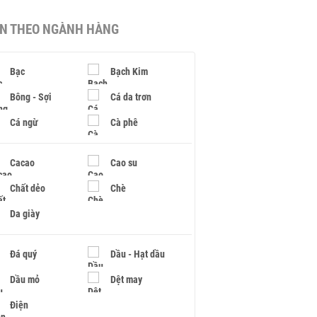
IN THEO NGÀNH HÀNG
Bạc
Bạch Kim
Bông - Sợi
Cá da trơn
Cá ngừ
Cà phê
Cacao
Cao su
Chất dẻo
Chè
Da giày
Đá quý
Dầu - Hạt dầu
Dầu mỏ
Dệt may
Điện