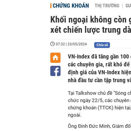
CHỨNG KHOÁN
THỊ TRƯỜNG
GI
Khối ngoại không còn 
xét chiến lược trung dà
07:32 | 23/05/2024
Chia sẻ
VN-Index đã tăng gần 100 
các chuyên gia, rất khó để
định giá của VN-Index hiện
nhà đầu tư cần tập trung v
Tại Talkshow chủ đề "Sóng ch
chức ngày 22/5, các chuyên g
chứng khoán (TTCK) hiện tại
ngoài.
Ông Đinh Đức Minh, Giám đốc