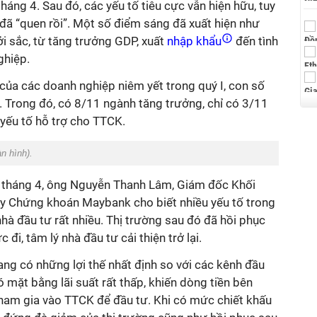
háng 4. Sau đó, các yếu tố tiêu cực vẫn hiện hữu, tuy
đã “quen rồi”. Một số điểm sáng đã xuất hiện như
ởi sắc, từ tăng trưởng GDP, xuất
nhập khẩu
đến tình
ghiệp.
của các doanh nghiệp niêm yết trong quý I, con số
 Trong đó, có 8/11 ngành tăng trưởng, chỉ có 3/11
 yếu tố hỗ trợ cho TTCK.
n hình).
a tháng 4, ông Nguyễn Thanh Lâm, Giám đốc Khối
ty Chứng khoán Maybank cho biết nhiều yếu tố trong
hà đầu tư rất nhiều. Thị trường sau đó đã hồi phục
 đi, tâm lý nhà đầu tư cải thiện trở lại.
ng có những lợi thế nhất định so với các kênh đầu
ó mặt bằng lãi suất rất thấp, khiến dòng tiền bên
tham gia vào TTCK để đầu tư. Khi có mức chiết khấu