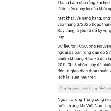
Thanh Lâm cho rằng khi Fed c
là tín hiệu quay lại của khối n
Mặt khác, về nâng hạng, ông 
vào tháng 3/2025 hoặc thán
Đây cũng là yếu tố để kỳ vọn
nay.
Dữ liệu từ TCSC, ông Nguyễn
ngoại đã bán ròng đâu đó 27
chiếm khoảng 45%, kế đến 
20%. Chỉ 3 nhóm này đã chi
đến từ giao dịch thỏa thuận,
lệch lãi suất nêu trên.
Ông Nguyễn Thành Trung.
(Ảnh ch
Ngoài ra, ông Trung cũng nêu
mới... trong khi Việt Nam, h