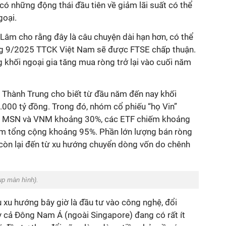
ó những động thái đầu tiên về giảm lãi suất có thể
goại.
Lâm cho rằng đây là câu chuyện dài hạn hơn, có thể
g 9/2025 TTCK Việt Nam sẽ được FTSE chấp thuận.
g khối ngoại gia tăng mua ròng trở lại vào cuối năm
 Thành Trung cho biết từ đầu năm đến nay khối
.000 tỷ đồng. Trong đó, nhóm cổ phiếu “họ Vin”
là MSN và VNM khoảng 30%, các ETF chiếm khoảng
ếm tổng cộng khoảng 95%. Phần lớn lượng bán ròng
 còn lại đến từ xu hướng chuyển dòng vốn do chênh
ụp màn hình).
 xu hướng bây giờ là đầu tư vào công nghệ, đổi
ay cả Đông Nam Á (ngoài Singapore) đang có rất ít