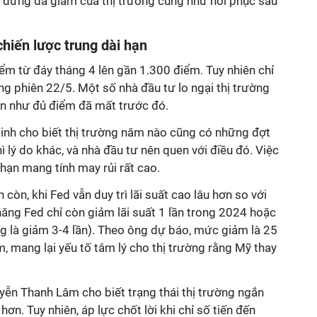
n đứng đà giảm của thị trường cũng như hồi phục sau
chiến lược trung dài hạn
ểm từ đáy tháng 4 lên gần 1.300 điểm. Tuy nhiên chỉ
ong phiên 22/5. Một số nhà đầu tư lo ngại thị trường
gần như đủ điểm đã mất trước đó.
inh cho biết thị trường năm nào cũng có những đợt
hì lý do khác, và nhà đầu tư nên quen với điều đó. Việc
hạn mang tính may rủi rất cao.
n còn, khi Fed vẫn duy trì lãi suất cao lâu hơn so với
năng Fed chỉ còn giảm lãi suất 1 lần trong 2024 hoặc
g là giảm 3-4 lần). Theo ông dự báo, mức giảm là 25
m, mang lại yếu tố tâm lý cho thị trường rằng Mỹ thay
yễn Thanh Lâm cho biết trạng thái thị trường ngắn
hơn. Tuy nhiên, áp lực chốt lời khi chỉ số tiến đến