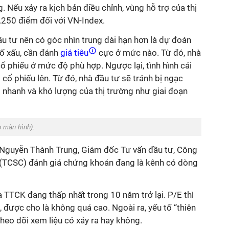
 Nếu xảy ra kịch bản điều chỉnh, vùng hỗ trợ của thị
.250 điểm đối với VN-Index.
 tư nên có góc nhìn trung dài hạn hơn là dự đoán
tố xấu, cần đánh
giá tiêu
cực ở mức nào. Từ đó, nhà
cổ phiếu ở mức độ phù hợp. Ngược lại, tình hình cải
g cổ phiếu lên. Từ đó, nhà đầu tư sẽ tránh bị ngạc
 nhanh và khó lượng của thị trường như giai đoạn
 màn hình).
 Nguyễn Thành Trung, Giám đốc Tư vấn đầu tư, Công
(TCSC) đánh giá chứng khoán đang là kênh có dòng
ủa TTCK đang thấp nhất trong 10 năm trở lại. P/E thì
, được cho là không quá cao.
Ngoài ra, yếu tố “thiên
theo dõi xem liệu có xảy ra hay không.