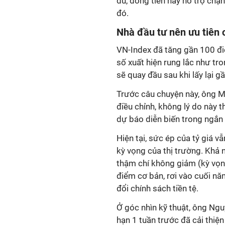
đủ, dòng tiền này hỗ trợ chặ
đó.
Nhà đầu tư nên ưu tiên 
VN-Index đã tăng gần 100 đi
số xuất hiện rung lắc như tr
sẽ quay đầu sau khi lấy lại 
Trước câu chuyện này, ông M
điều chỉnh, không lý do này t
dự báo diễn biến trong ngắn 
Hiện tại, sức ép của tỷ giá vẫ
kỳ vọng của thị trường. Khả 
thậm chí không giảm (kỳ vọn
điểm cơ bản, rơi vào cuối nă
đổi chính sách tiền tệ.
Ở góc nhìn kỹ thuật, ông Ngu
hạn 1 tuần trước đã cải thiện 