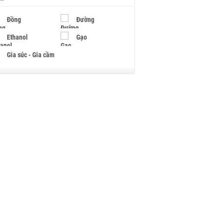
Đồng
Đường
Ethanol
Gạo
Gia súc - Gia cầm
Giấy
Gỗ
Hạt điều
Hồ tiêu - Hạt tiêu
Khí đốt
Kim loại khác
Mắc ca
Muối
Ngũ cốc
Nhựa - Hạt nhựa
Palladium
Phân bón