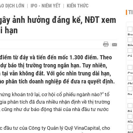
AO DỊCH LỚN
IPO - NIÊM YẾT
KIẾN THỨC
T
gây ảnh hưởng đáng kể, NĐT xem
i hạn
điểm từ đáy và tiến đến mốc 1.300 điểm. Theo
 dự báo thị trường trong ngắn hạn. Tuy nhiên,
 tại vẫn không đắt. Với góc nhìn trung dài hạn,
ào phân tích doanh nghiệp để đưa ra quyết định.
ứng khoán trở lại, cơ hội cổ phiếu ngành nào?" tổ
ia phân tích đã đưa nhiều nhận định về thị trường
, cũng như dư báo động thái của nhà đầu tư nước
 đầu tư của Công ty Quản lý Quỹ VinaCapital, cho