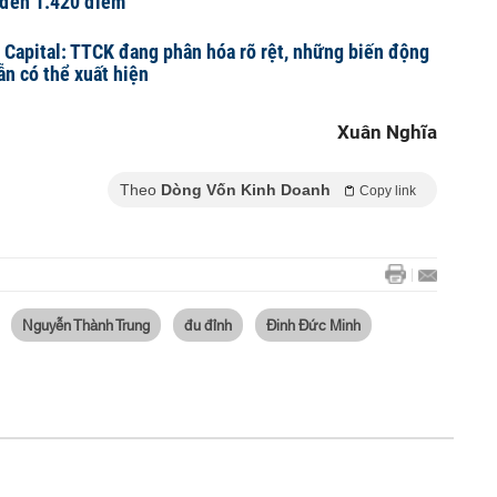
đến 1.420 điểm
Capital: TTCK đang phân hóa rõ rệt, những biến động
ẫn có thể xuất hiện
Xuân Nghĩa
Theo
Dòng Vốn Kinh Doanh
Copy link
Nguyễn Thành Trung
đu đỉnh
Đinh Đức Minh