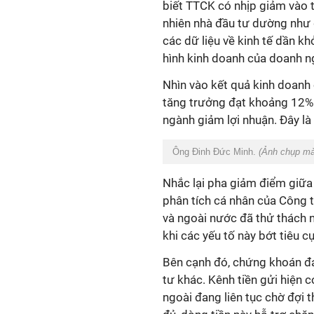
biết TTCK có nhịp giảm vào t
nhiên nhà đầu tư dường như 
các dữ liệu về kinh tế dần kh
hình kinh doanh của doanh n
Nhìn vào kết quả kinh doanh 
tăng trưởng đạt khoảng 12%.
ngành giảm lợi nhuận. Đây là
Ông Đinh Đức Minh.
(Ảnh chụp mà
Nhắc lại pha giảm điểm giữ
phân tích cá nhân của Công 
và ngoài nước đã thử thách n
khi các yếu tố này bớt tiêu cực
Bên cạnh đó, chứng khoán đa
tư khác. Kênh tiền gửi hiện c
ngoài đang liên tục chờ đợi 