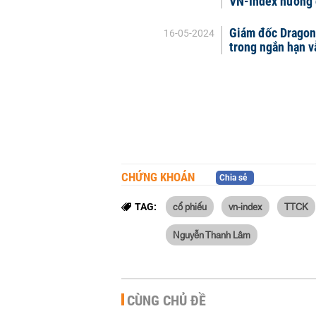
VN-Index hướng 
Giám đốc Dragon 
16-05-2024
trong ngắn hạn v
CHỨNG KHOÁN
Chia sẻ
cổ phiếu
vn-index
TTCK
TAG:
Nguyễn Thanh Lâm
CÙNG CHỦ ĐỀ