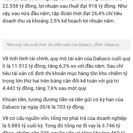
22.558 tỷ đồng, lợi nhuận sau thuế đạt 918 tỷ đồng. Như
vậy, sau nửa đầu năm, tập đoàn mới đạt 26,4% chỉ tiêu
doanh thu và khoảng 2,5% kế hoạch lợi nhuận năm.
Nhà máy sản xuất thức ăn chăn nuôi của Dabaco. (Ảnh: Dabaco).
Về tình hình tài chính, quy mô tài sản của Dabaco cuối quý
II là 11.512 tỷ đồng, tăng 6,3% so với đầu năm. Sau chỉ
tiêu tài sản cố định thì khoản mục hàng tồn kho chiếm tỷ
trọng lớn thứ hai trên bảng cân đối kế toán với giá trị
4.442 tỷ đồng, tăng 7,6% sau một quý.
Khoản tiền, tương đương tiền và tiền gửi có kỳ hạn của
Dabaco tại ngày 30/6 là 703 tỷ đồng.
Về cơ cấu nguồn vốn, tổng nợ phải trả của doanh nghiệp
là 5.885 tỷ cuối kỳ. Tong đó tổng nợ đi vay là 3.746 tỷ