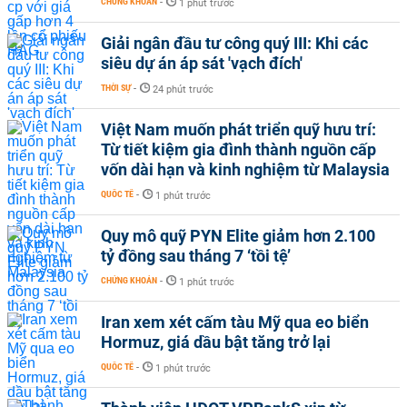
CHỨNG KHOÁN
-
1 phút trước
Giải ngân đầu tư công quý III: Khi các
siêu dự án áp sát 'vạch đích'
THỜI SỰ
-
24 phút trước
Việt Nam muốn phát triển quỹ hưu trí:
Từ tiết kiệm gia đình thành nguồn cấp
vốn dài hạn và kinh nghiệm từ Malaysia
QUỐC TẾ
-
1 phút trước
Quy mô quỹ PYN Elite giảm hơn 2.100
tỷ đồng sau tháng 7 ‘tồi tệ’
CHỨNG KHOÁN
-
1 phút trước
Iran xem xét cấm tàu Mỹ qua eo biển
Hormuz, giá dầu bật tăng trở lại
QUỐC TẾ
-
1 phút trước