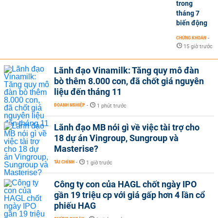
trong
tháng 7
biến động
CHỨNG KHOÁN
-
15 giờ trước
Lãnh đạo Vinamilk: Tăng quy mô đàn
bò thêm 8.000 con, đã chốt giá nguyên
liệu đến tháng 11
DOANH NGHIỆP
-
1 phút trước
Lãnh đạo MB nói gì về việc tài trợ cho
18 dự án Vingroup, Sungroup và
Masterise?
TÀI CHÍNH
-
1 giờ trước
Công ty con của HAGL chốt ngày IPO
gần 19 triệu cp với giá gấp hơn 4 lần cổ
phiếu HAG