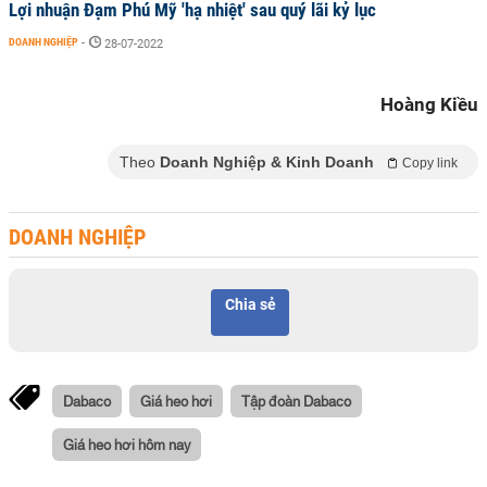
Lợi nhuận Đạm Phú Mỹ 'hạ nhiệt' sau quý lãi kỷ lục
DOANH NGHIỆP
-
28-07-2022
Hoàng Kiều
Theo
Doanh Nghiệp & Kinh Doanh
Copy link
DOANH NGHIỆP
Chia sẻ
Dabaco
Giá heo hơi
Tập đoàn Dabaco
Giá heo hơi hôm nay