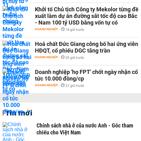
Khởi tố Chủ tịch Công ty Mekolor từng đề
xuất làm dự án đường sắt tốc độ cao Bắc
- Nam 100 tỷ USD bằng vốn tự có
DOANH NGHIỆP
-
18 giờ trước
Hoá chất Đức Giang công bố hai ứng viên
HĐQT, cổ phiếu DGC tăng trần
DOANH NGHIỆP
-
20 giờ trước
Doanh nghiệp 'họ FPT' chốt ngày nhận cổ
tức 10.000 đồng/cp
DOANH NGHIỆP
-
21 giờ trước
Tin mới
Chính sách nhà ở của nước Anh - Góc tham
chiếu cho Việt Nam