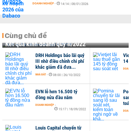
DOANH NGHIỆP
-
14:14 | 08/01/2026
Cùng chủ đề
Kết quả kinh doanh quý II/2022
DRH Holdings báo lãi quý
Viet
III nhờ điều chỉnh chi phí
145
khác giảm đã đưa...
DOANH
NHÀ ĐẤT
-
08:00 | 26/10/2022
EVN lỗ hơn 16.500 tỷ
Pom
đồng nửa đầu năm
san
toán
DOANH NGHIỆP
-
15:17 | 18/09/2022
DOANH
Louis Capital chuyển từ