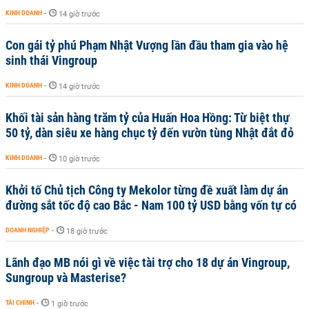
KINH DOANH
-
14 giờ trước
Con gái tỷ phú Phạm Nhật Vượng lần đầu tham gia vào hệ
sinh thái Vingroup
KINH DOANH
-
14 giờ trước
Khối tài sản hàng trăm tỷ của Huấn Hoa Hồng: Từ biệt thự
50 tỷ, dàn siêu xe hàng chục tỷ đến vườn tùng Nhật đắt đỏ
KINH DOANH
-
10 giờ trước
Khởi tố Chủ tịch Công ty Mekolor từng đề xuất làm dự án
đường sắt tốc độ cao Bắc - Nam 100 tỷ USD bằng vốn tự có
DOANH NGHIỆP
-
18 giờ trước
Lãnh đạo MB nói gì về việc tài trợ cho 18 dự án Vingroup,
Sungroup và Masterise?
TÀI CHÍNH
-
1 giờ trước