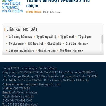
Thành viên HĐQT VPBankS xin từ
nhiệm
CHỨNG KHOÁN
-
1 phút trước
LIÊN KẾT NỔI BẬT
Giá vàng hôm nay
Tỷ giá ngoại tệ
Tỷ giá usd
Tỷ giá yen
Tỷ giá euro
Giá heo hơi
Giá cà phê
Giá tiêu hôm nay
Lãi suất ngân hàng
Giá xăng dầu
Giá thép hôm nay
Giá sầu riêng
Giá thịt heo
Giá gạo
Giá cao su
Best Retail Brokers
Diễn đàn đầu tư Việt Nam 2026
Trang TTĐTTH của công ty VietNewsCorp
Giấy phép số 3323/GP-TTĐT do Sở VH&TT TP.HCM cấp ngày 20/3/2026
Lầu 5 - Compa Building - 293 Điện Biên Phủ - Phường Gia Định - TP.HCM
Chi nhánh:
Số 5 - Khu 38A Trần Phú - Phường Ba Đình - TP. Hà Nội
Chịu trách nhiệm nội dung:
Hoàng Hữu Lợi
Hotline:
0975798489
Email:
info@vietnambiz.vn
Trách nhiệm về thông tin
DỊCH VỤ QUẢNG CÁO
Tel:
0931589222 (Ms Ngọc)