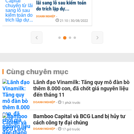
lãi sang lỗ sau kiểm toán
do trích lập dự...
DOANH NGHIỆP
-
21:10 | 30/08/2022
Cùng chuyên mục
Lãnh đạo Vinamilk: Tăng quy mô đàn bò
thêm 8.000 con, đã chốt giá nguyên liệu
đến tháng 11
DOANH NGHIỆP
-
1 phút trước
Bamboo Capital và BCG Land bị hủy tư
cách công ty đại chúng
DOANH NGHIỆP
-
17 giờ trước