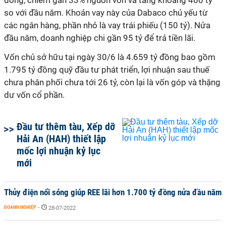
đồng, chiếm gần 33% nguồn vốn và tăng khoảng 460 tỷ
so với đầu năm. Khoản vay này của Dabaco chủ yếu từ
các ngân hàng, phần nhỏ là vay trái phiếu (150 tỷ). Nửa
đầu năm, doanh nghiệp chi gần 95 tỷ để trả tiền lãi.
Vốn chủ sở hữu tại ngày 30/6 là 4.659 tỷ đồng bao gồm
1.795 tỷ đồng quỹ đầu tư phát triển, lợi nhuận sau thuế
chưa phân phối chưa tới 26 tỷ, còn lại là vốn góp và thặng
dư vốn cổ phần.
Đầu tư thêm tàu, Xếp dỡ
Hải An (HAH) thiết lập
mốc lợi nhuận kỷ lục
mới
Thủy điện nổi sóng giúp REE lãi hơn 1.700 tỷ đồng nửa đầu năm
DOANH NGHIỆP
-
28-07-2022