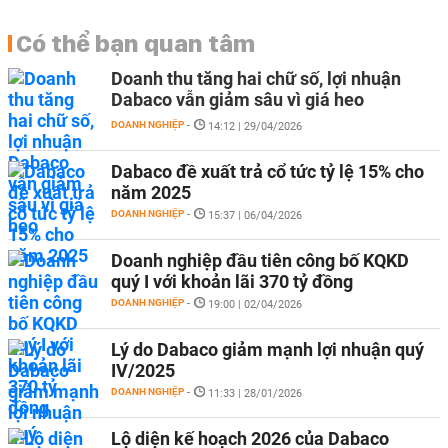
Có thể bạn quan tâm
Doanh thu tăng hai chữ số, lợi nhuận
Dabaco vẫn giảm sâu vì giá heo
DOANH NGHIỆP
-
14:12 | 29/04/2026
Dabaco đề xuất trả cổ tức tỷ lệ 15% cho
năm 2025
DOANH NGHIỆP
-
15:37 | 06/04/2026
Doanh nghiệp đầu tiên công bố KQKD
quý I với khoản lãi 370 tỷ đồng
DOANH NGHIỆP
-
19:00 | 02/04/2026
Lý do Dabaco giảm mạnh lợi nhuận quý
IV/2025
DOANH NGHIỆP
-
11:33 | 28/01/2026
Lộ diện kế hoạch 2026 của Dabaco