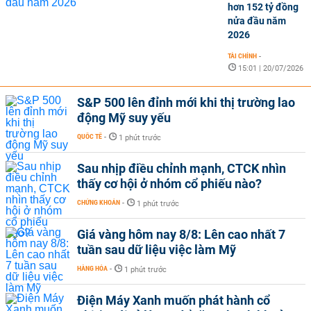
hơn 152 tỷ đồng
nửa đầu năm
2026
TÀI CHÍNH
-
15:01 | 20/07/2026
S&P 500 lên đỉnh mới khi thị trường lao
động Mỹ suy yếu
QUỐC TẾ
-
1 phút trước
Sau nhịp điều chỉnh mạnh, CTCK nhìn
thấy cơ hội ở nhóm cổ phiếu nào?
CHỨNG KHOÁN
-
1 phút trước
Giá vàng hôm nay 8/8: Lên cao nhất 7
tuần sau dữ liệu việc làm Mỹ
HÀNG HÓA
-
1 phút trước
Điện Máy Xanh muốn phát hành cổ