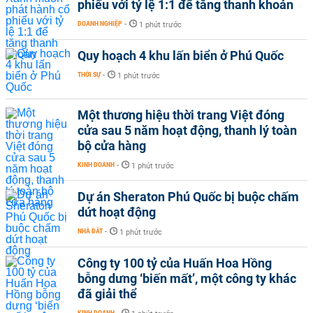
phiếu với tỷ lệ 1:1 để tăng thanh khoản
DOANH NGHIỆP
-
1 phút trước
Quy hoạch 4 khu lấn biển ở Phú Quốc
THỜI SỰ
-
1 phút trước
Một thương hiệu thời trang Việt đóng
cửa sau 5 năm hoạt động, thanh lý toàn
bộ cửa hàng
KINH DOANH
-
1 phút trước
Dự án Sheraton Phú Quốc bị buộc chấm
dứt hoạt động
NHÀ ĐẤT
-
1 phút trước
Công ty 100 tỷ của Huấn Hoa Hồng
bỗng dưng ‘biến mất’, một công ty khác
đã giải thể
KINH DOANH