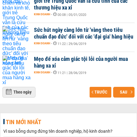
giới trẻ Trung Quốc vẫn là cứu tinh của các
thương hiệu xa xỉ
KINH DOANH
-
00:08 | 05/01/2020
Sức hút ngày càng lớn từ 'vàng theo tiêu
chuẩn đạo đức' đối với các 'đại gia' hàng hiệu
KINH DOANH
-
11:22 | 29/06/2019
Mẹo để xóa cảm giác tội lỗi của người mua
hàng xa xỉ
KINH DOANH
-
11:21 | 28/06/2019
Theo ngày
TRƯỚC
SAU
TIN MỚI NHẤT
Vì sao bỗng dưng đứng tên doanh nghiệp, hộ kinh doanh?