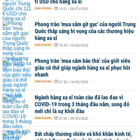
tỉ USD cho hàng xa xỉ
KINH DOANH
-
15:21 | 08/07/2020
Phong trào 'mua sắm gỡ gạc' của người Trung
Quốc thắp sáng hi vọng của các thương hiệu
hàng xa xỉ
KINH DOANH
-
16:34 | 13/06/2020
Phong trào 'mua sắm báo thù' của giới siêu
giàu có thể giúp ngành hàng xa xỉ phục hồi
nhanh
KINH DOANH
-
07:30 | 14/05/2020
Ngành hàng xa xỉ toàn cầu đã lao đao vì
COVID-19 trong 3 tháng đầu năm, song đó
mới chỉ là sự khởi đầu
KINH DOANH
-
07:36 | 09/05/2020
Bất chấp thương chiến và khó khăn kinh tế,