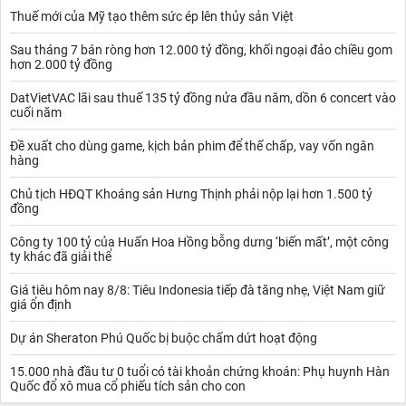
Thuế mới của Mỹ tạo thêm sức ép lên thủy sản Việt
Sau tháng 7 bán ròng hơn 12.000 tỷ đồng, khối ngoại đảo chiều gom
hơn 2.000 tỷ đồng
DatVietVAC lãi sau thuế 135 tỷ đồng nửa đầu năm, dồn 6 concert vào
cuối năm
Đề xuất cho dùng game, kịch bản phim để thế chấp, vay vốn ngân
hàng
Chủ tịch HĐQT Khoáng sản Hưng Thịnh phải nộp lại hơn 1.500 tỷ
đồng
Công ty 100 tỷ của Huấn Hoa Hồng bỗng dưng ‘biến mất’, một công
ty khác đã giải thể
Giá tiêu hôm nay 8/8: Tiêu Indonesia tiếp đà tăng nhẹ, Việt Nam giữ
giá ổn định
Dự án Sheraton Phú Quốc bị buộc chấm dứt hoạt động
15.000 nhà đầu tư 0 tuổi có tài khoản chứng khoán: Phụ huynh Hàn
Quốc đổ xô mua cổ phiếu tích sản cho con