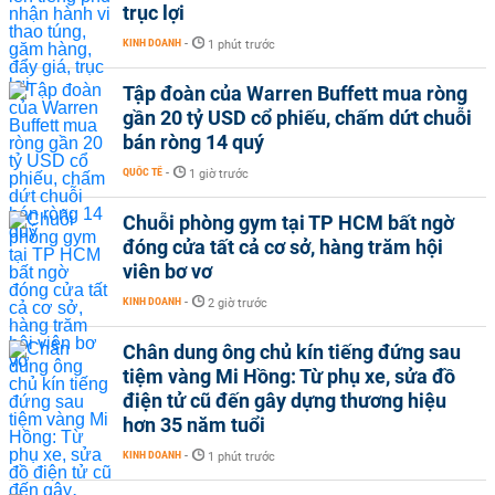
trục lợi
KINH DOANH
-
1 phút trước
Tập đoàn của Warren Buffett mua ròng
gần 20 tỷ USD cổ phiếu, chấm dứt chuỗi
bán ròng 14 quý
QUỐC TẾ
-
1 giờ trước
Chuỗi phòng gym tại TP HCM bất ngờ
đóng cửa tất cả cơ sở, hàng trăm hội
viên bơ vơ
KINH DOANH
-
2 giờ trước
Chân dung ông chủ kín tiếng đứng sau
tiệm vàng Mi Hồng: Từ phụ xe, sửa đồ
điện tử cũ đến gây dựng thương hiệu
hơn 35 năm tuổi
KINH DOANH
-
1 phút trước