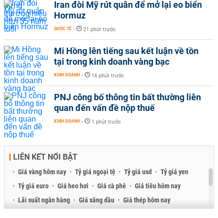
Iran đòi Mỹ rút quân để mở lại eo biển
Hormuz
QUỐC TẾ
-
21 phút trước
Mi Hồng lên tiếng sau kết luận về tồn
tại trong kinh doanh vàng bạc
KINH DOANH
-
16 phút trước
PNJ công bố thông tin bất thường liên
quan đến vấn đề nộp thuế
KINH DOANH
-
1 phút trước
LIÊN KẾT NỔI BẬT
Giá vàng hôm nay
Tỷ giá ngoại tệ
Tỷ giá usd
Tỷ giá yen
Tỷ giá euro
Giá heo hơi
Giá cà phê
Giá tiêu hôm nay
Lãi suất ngân hàng
Giá xăng dầu
Giá thép hôm nay
Giá sầu riêng
Giá thịt heo
Giá gạo
Giá cao su