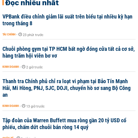
Đọc nhiều nhất
VPBank điều chỉnh giảm lãi suất trên biểu tại nhiều kỳ hạn
trong tháng 8
TÀI CHÍNH
-
23 phút trước
Chuỗi phòng gym tại TP HCM bất ngờ đóng cửa tất cả cơ sở,
hàng trăm hội viên bơ vơ
KINH DOANH
-
2 giờ trước
Thanh tra Chính phủ chỉ ra loạt vi phạm tại Bảo Tín Mạnh
Hải, Mi Hồng, PNJ, SJC, DOJI, chuyển hồ sơ sang Bộ Công
an
KINH DOANH
-
13 giờ trước
Tập đoàn của Warren Buffett mua ròng gần 20 tỷ USD cổ
phiếu, chấm dứt chuỗi bán ròng 14 quý