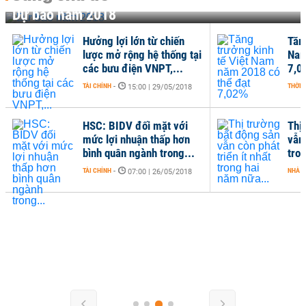
Dự báo năm 2018
Hưởng lợi lớn từ chiến
Tăn
lược mở rộng hệ thống tại
Nam
các bưu điện VNPT,...
7,0
TÀI CHÍNH
-
THỜI 
15:00 | 29/05/2018
HSC: BIDV đối mặt với
Thị
mức lợi nhuận thấp hơn
vẫn 
bình quân ngành trong...
tro
TÀI CHÍNH
-
NHÀ Đ
07:00 | 26/05/2018