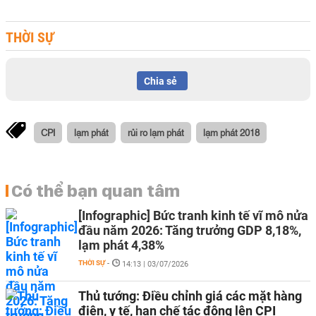
THỜI SỰ
Chia sẻ
CPI
lạm phát
rủi ro lạm phát
lạm phát 2018
Có thể bạn quan tâm
[Infographic] Bức tranh kinh tế vĩ mô nửa
đầu năm 2026: Tăng trưởng GDP 8,18%,
lạm phát 4,38%
THỜI SỰ
-
14:13 | 03/07/2026
Thủ tướng: Điều chỉnh giá các mặt hàng
điện, y tế, hạn chế tác động lên CPI