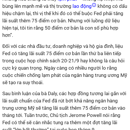
bùng lên mạnh mẽ và thị trường
lao động
không có dấu
hiệu chậm lại, thì vị thế khi đó có thể buộc Fed phải tăng
lãi suất thêm 75 điểm cơ bản. Nhưng với luồng dữ liệu
hiện tại, tôi tin rằng 50 điểm cơ bản là con số phù hợp
hơn”.
Đối với các nhà đầu tư, doanh nghiệp và hộ gia đình, liệu
Fed có tăng lãi suất 75 điểm cơ bản lần thứ ba liên tiếp
trong cuộc họp chính sách 20-21/9 hay không là câu hỏi
cực kỳ quan trọng. Ngày càng có nhiều người lo rằng
cuộc chiến chống lạm phát của ngân hàng trung ương Mỹ
sẽ tạo ra suy thoái.
Sau bình luận của bà Daly, các hợp đồng tương lai gắn với
lãi suất chuẩn của Fed đã rút bớt khả năng ngân hàng
trung ương Mỹ sẽ tăng lãi suất thêm 75 điểm cơ bản vào
tháng tới. Tuần trước, Chủ tịch Jerome Powell nói rằng
Fed có thể sẽ cân nhắc tung ra thêm một đợt tăng lãi
suất “lớn bất thường” tại cuộc họp tháng 9.