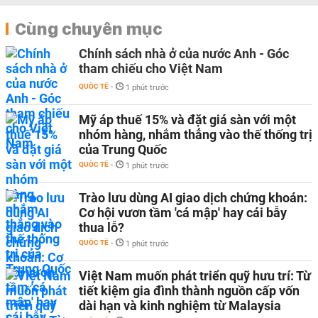
Cùng chuyên mục
Chính sách nhà ở của nước Anh - Góc
tham chiếu cho Việt Nam
QUỐC TẾ
-
1 phút trước
Mỹ áp thuế 15% và đặt giá sàn với một
nhóm hàng, nhắm thẳng vào thế thống trị
của Trung Quốc
QUỐC TẾ
-
1 phút trước
Trào lưu dùng AI giao dịch chứng khoán:
Cơ hội vươn tầm 'cá mập' hay cái bẫy
thua lỗ?
QUỐC TẾ
-
1 phút trước
Việt Nam muốn phát triển quỹ hưu trí: Từ
tiết kiệm gia đình thành nguồn cấp vốn
dài hạn và kinh nghiệm từ Malaysia