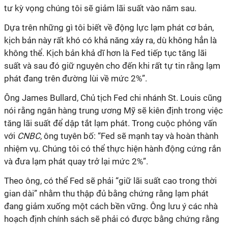
tư kỳ vọng chúng tôi sẽ giảm lãi suất vào năm sau.
Dựa trên những gì tôi biết về động lực lạm phát cơ bản,
kịch bản này rất khó có khả năng xảy ra, dù không hẳn là
không thể. Kịch bản khả dĩ hơn là Fed tiếp tục tăng lãi
suất và sau đó giữ nguyên cho đến khi rất tự tin rằng lạm
phát đang trên đường lùi về mức 2%”.
Ông James Bullard, Chủ tịch Fed chi nhánh St. Louis cũng
nói rằng ngân hàng trung ương Mỹ sẽ kiên định trong việc
tăng lãi suất để dập tắt lạm phát. Trong cuộc phỏng vấn
với
CNBC
, ông tuyên bố: “Fed sẽ mạnh tay và hoàn thành
nhiệm vụ. Chúng tôi có thể thực hiện hành động cứng rắn
và đưa lạm phát quay trở lại mức 2%”.
Theo ông, có thể Fed sẽ phải “giữ lãi suất cao trong thời
gian dài” nhằm thu thập đủ bằng chứng rằng lạm phát
đang giảm xuống một cách bền vững. Ông lưu ý các nhà
hoạch định chính sách sẽ phải có được bằng chứng rằng