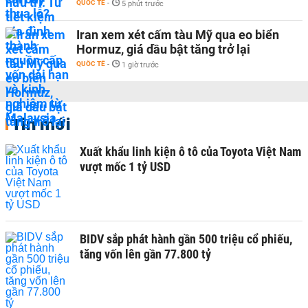
QUỐC TẾ
-
5 phút trước
Iran xem xét cấm tàu Mỹ qua eo biển
Hormuz, giá dầu bật tăng trở lại
QUỐC TẾ
-
1 giờ trước
Tin mới
Xuất khẩu linh kiện ô tô của Toyota Việt Nam
vượt mốc 1 tỷ USD
BIDV sắp phát hành gần 500 triệu cổ phiếu,
tăng vốn lên gần 77.800 tỷ