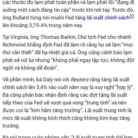
các thước đo lạm phát toàn phần và lạm phát lõi “đang đi
xuống một cách đáng tin cậy” trước khi nới tay. Trước đó,
ông Bullard từng nói muốn Fed tăng
lãi suất chính sách
lên khoảng 3,75-4% trong năm nay.
Tại Virginia, ông Thomas Barkin, Chủ tịch Fed cho nhánh
Richmond khẳng định Fed đã làm rõ rằng họ sẽ làm “mọi
thứ cần thiết” để hạ nhiệt giá cả. Ông cũng cảnh báo lạm
phát sẽ rút lui nhưng “không phải ngay lập tức, không đột
ngột và không dễ đoán”.
Về phần mình, bà Daly nói với
Reuters
rằng tăng lãi suất
chính sách lên 3,4% vào cuối năm nay là suy nghĩ “hợp lý”.
Bà cũng phản bác nhận định rằng các đợt tăng lãi suất
tiếp theo của Fed sẽ vượt quá vùng “trung tính” và nên
được coi là “kìm hãm tăng trưởng”. Lãi suất trung tính là
mức lãi suất không kích thích cũng không kìm kẹp tăng
trưởng.
Bà nói trong cuộc phỏng vấn: “Lãi suất trung tính dài hạn