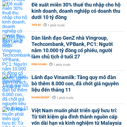
Đề xuất miễn 30% thuế thu nhập cho hộ
kinh doanh, doanh nghiệp có doanh thu
dưới 10 tỷ đồng
THỜI SỰ
-
1 phút trước
Dàn lãnh đạo GenZ nhà Vingroup,
Techcombank, VPBank, PC1: Người
nắm 10.000 tỷ đồng cổ phiếu, người
làm chủ tịch ở tuổi 27
KINH DOANH
-
1 phút trước
Lãnh đạo Vinamilk: Tăng quy mô đàn
bò thêm 8.000 con, đã chốt giá nguyên
liệu đến tháng 11
DOANH NGHIỆP
-
1 phút trước
Việt Nam muốn phát triển quỹ hưu trí:
Từ tiết kiệm gia đình thành nguồn cấp
vốn dài hạn và kinh nghiệm từ Malaysia