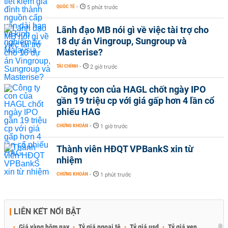
QUỐC TẾ
-
5 phút trước
Lãnh đạo MB nói gì về việc tài trợ cho
18 dự án Vingroup, Sungroup và
Masterise?
TÀI CHÍNH
-
2 giờ trước
Công ty con của HAGL chốt ngày IPO
gần 19 triệu cp với giá gấp hơn 4 lần cổ
phiếu HAG
CHỨNG KHOÁN
-
1 giờ trước
Thành viên HĐQT VPBankS xin từ
nhiệm
CHỨNG KHOÁN
-
1 phút trước
LIÊN KẾT NỔI BẬT
Giá vàng hôm nay
Tỷ giá ngoại tệ
Tỷ giá usd
Tỷ giá yen