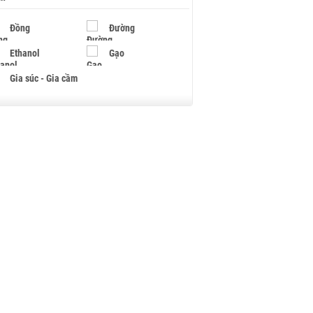
Đồng
Đường
Ethanol
Gạo
Gia súc - Gia cầm
Giấy
Gỗ
Hạt điều
Hồ tiêu - Hạt tiêu
Khí đốt
Kim loại khác
Mắc ca
Muối
Ngũ cốc
Nhựa - Hạt nhựa
Palladium
Phân bón