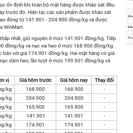
tục ổn định khi toàn bộ mặt hàng được khảo sát đều
ày trước đó. Hiện tại, các sản phẩm được khảo sát
 dao động từ 141.901 - 204.900 đồng/kg và được
ủa WinMart.
á thấp nhất, giữ nguyên ở mức 141.901 đồng/kg. Tiếp
900 đồng/kg và nạc vai heo ở mức 168.900 đồng/kg.
c bán với giá 174.901 đồng/kg. Hai mặt hàng có giá
và nạc dăm heo, lần lượt ở mức 199.901 đồng/kg và
n vị
Giá hôm trước
Giá hôm nay
Thay đổi
ng/kg
168.900
168.900
-
ng/kg
204.900
204.900
-
ng/kg
165.900
165.900
-
ng/kg
141.901
141.901
-
ng/kg
174.901
174.901
-