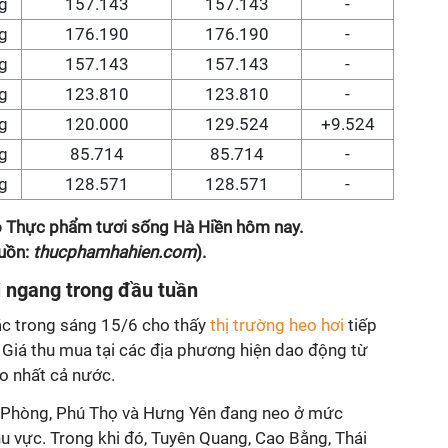
g
157.143
157.143
-
g
176.190
176.190
-
g
157.143
157.143
-
g
123.810
123.810
-
g
120.000
129.524
+9.524
g
85.714
85.714
-
g
128.571
128.571
-
eo Thực phẩm tươi sống Hà Hiền hôm nay.
uồn:
thucphamhahien.com
).
 ngang trong đầu tuần
ắc trong sáng 15/6 cho thấy
thị trường heo hơi
tiếp
h. Giá thu mua tại các địa phương hiện dao động từ
o nhất cả nước.
ải Phòng, Phú Thọ và Hưng Yên đang neo ở mức
u vực. Trong khi đó, Tuyên Quang, Cao Bằng, Thái