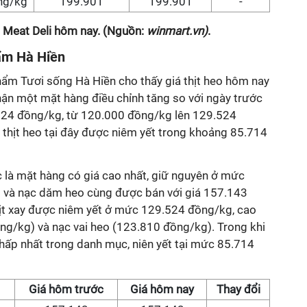
ng/kg
199.901
199.901
-
t Meat Deli hôm nay. (Nguồn:
winmart.vn)
.
hẩm Hà Hiền
hẩm Tươi sống Hà Hiền cho thấy giá thịt heo hôm nay
nhận một mặt hàng điều chỉnh tăng so với ngày trước
9.524 đồng/kg, từ 120.000 đồng/kg lên 129.524
thịt heo tại đây được niêm yết trong khoảng 85.714
c là mặt hàng có giá cao nhất, giữ nguyên ở mức
i và nạc dăm heo cùng được bán với giá 157.143
thịt xay được niêm yết ở mức 129.524 đồng/kg, cao
ng/kg) và nạc vai heo (123.810 đồng/kg). Trong khi
thấp nhất trong danh mục, niên yết tại mức 85.714
Giá hôm trước
Giá hôm nay
Thay đổi