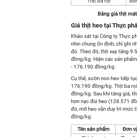
Thịt ba rọi
đồ
Bảng giá thịt má
Giá
thịt heo tại Thực p
Khảo sát tại Công ty Thực p
nhìn chung ổn định, chỉ ghi 
đó. Theo đó, thịt xay tăng 
đồng/kg. Hiện các sản phẩm 
- 176.190 đồng/kg.
Cụ thể, sườn non heo tiếp tụ
176.190 đồng/kg. Thịt ba rọ
đồng/kg. Sau khi tăng giá, 
hơn nạc đùi heo (128.571 đồ
đó, mỡ heo vẫn duy trì mức 
đồng/kg.
Tên sản phẩm
Đơn vị