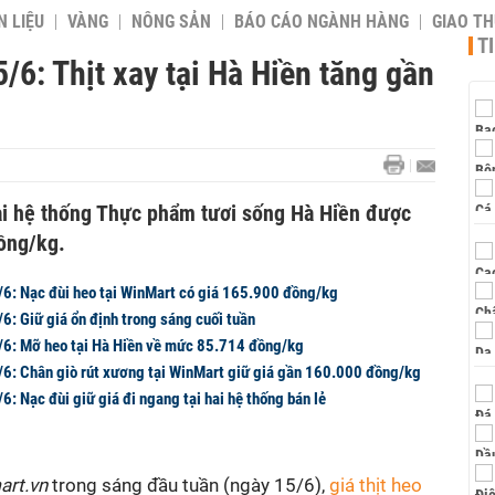
 LIỆU
VÀNG
NÔNG SẢN
BÁO CÁO NGÀNH HÀNG
GIAO T
T
/6: Thịt xay tại Hà Hiền tăng gần
 tại hệ thống Thực phẩm tươi sống Hà Hiền được
ồng/kg.
9/6: Nạc đùi heo tại WinMart có giá 165.900 đồng/kg
/6: Giữ giá ổn định trong sáng cuối tuần
4/6: Mỡ heo tại Hà Hiền về mức 85.714 đồng/kg
3/6: Chân giò rút xương tại WinMart giữ giá gần 160.000 đồng/kg
/6: Nạc đùi giữ giá đi ngang tại hai hệ thống bán lẻ
art.vn
trong sáng đầu tuần (ngày 15/6),
giá thịt heo