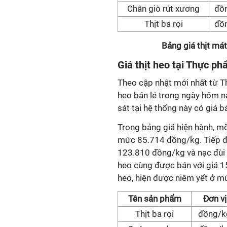
Chân giò rút xương
đồ
Thịt ba rọi
đồ
Bảng giá thịt má
Giá
thịt heo tại Thực p
Theo cập nhật mới nhất từ T
heo bán lẻ trong ngày hôm n
sát tại hệ thống này có giá
Trong bảng giá hiện hành, mỡ
mức 85.714 đồng/kg. Tiếp đến
123.810 đồng/kg và nạc đùi 
heo cùng được bán với giá 1
heo, hiện được niêm yết ở 
Tên sản phẩm
Đơn vị
Thịt ba rọi
đồng/k