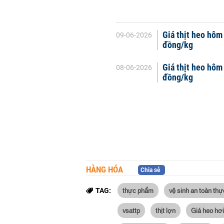
Giá thịt heo hôm
09-06-2026
đồng/kg
Giá thịt heo hôm
08-06-2026
đồng/kg
HÀNG HÓA
Chia sẻ
thực phẩm
vệ sinh an toàn th
TAG:
vsattp
thịt lợn
Giá heo hơi