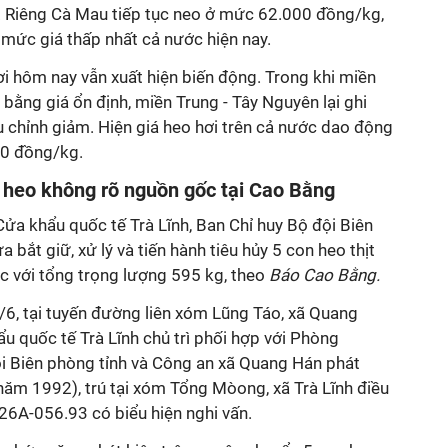
. Riêng Cà Mau tiếp tục neo ở mức 62.000 đồng/kg,
 mức giá thấp nhất cả nước hiện nay.
ơi hôm nay vẫn xuất hiện biến động. Trong khi miền
bằng giá ổn định, miền Trung - Tây Nguyên lại ghi
 chỉnh giảm. Hiện giá heo hơi trên cả nước dao động
00 đồng/kg.
t heo không rõ nguồn gốc tại Cao Bằng
ửa khẩu quốc tế Trà Lĩnh, Ban Chỉ huy Bộ đội Biên
a bắt giữ, xử lý và tiến hành tiêu hủy 5 con heo thịt
 với tổng trọng lượng 595 kg, theo
Báo Cao Bằng.
/6, tại tuyến đường liên xóm Lũng Táo, xã Quang
 quốc tế Trà Lĩnh chủ trì phối hợp với Phòng
ội Biên phòng tỉnh và Công an xã Quang Hán phát
năm 1992), trú tại xóm Tổng Mòong, xã Trà Lĩnh điều
 26A-056.93 có biểu hiện nghi vấn.