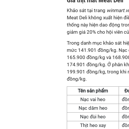
Giá thịt mát Meat Deli
Khảo sát tại trang
winmart.
Meat Deli không xuất hiện đi
thống này hiện dao động tr
giảm giá 20% cho hội viên c
Trong danh mục khảo sát hiện 
mức 141.901 đồng/kg. Nạc đù
165.900 đồng/kg và 168.900 
174.901 đồng/kg. Ở phân khú
199.901 đồng/kg, trong khi 
đồng/kg.
Tên sản phẩm
Đơ
Nạc vai heo
đồ
Nạc dăm heo
đồ
Nạc đùi heo
đồ
Thịt heo xay
đồ