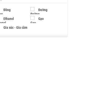
Đồng
Đường
Ethanol
Gạo
Gia súc - Gia cầm
Giấy
Gỗ
Hạt điều
Hồ tiêu - Hạt tiêu
Khí đốt
Kim loại khác
Mắc ca
Muối
Ngũ cốc
Nhựa - Hạt nhựa
Palladium
Phân bón