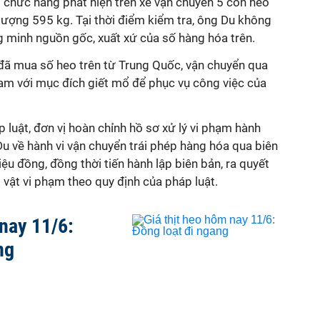
g chức năng phát hiện trên xe vận chuyển 5 con heo
 lượng 595 kg. Tại thời điểm kiểm tra, ông Du không
g minh nguồn gốc, xuất xứ của số hàng hóa trên.
ã mua số heo trên từ Trung Quốc, vận chuyển qua
m với mục đích giết mổ để phục vụ công việc của
 luật, đơn vị hoàn chỉnh hồ sơ xử lý vi phạm hành
u về hành vi vận chuyển trái phép hàng hóa qua biên
riệu đồng, đồng thời tiến hành lập biên bản, ra quyết
 vật vi phạm theo quy định của pháp luật.
 nay 11/6:
ng