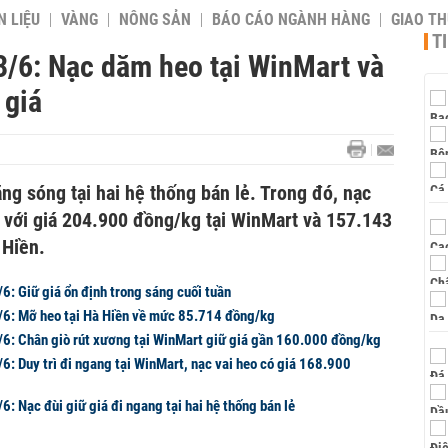
 LIỆU
VÀNG
NÔNG SẢN
BÁO CÁO NGÀNH HÀNG
GIAO T
T
3/6: Nạc dăm heo tại WinMart và
 giá
ặng sóng tại hai hệ thống bán lẻ. Trong đó, nạc
với giá 204.900 đồng/kg tại WinMart và 157.143
 Hiền.
/6: Giữ giá ổn định trong sáng cuối tuần
4/6: Mỡ heo tại Hà Hiền về mức 85.714 đồng/kg
3/6: Chân giò rút xương tại WinMart giữ giá gần 160.000 đồng/kg
/6: Duy trì đi ngang tại WinMart, nạc vai heo có giá 168.900
/6: Nạc đùi giữ giá đi ngang tại hai hệ thống bán lẻ