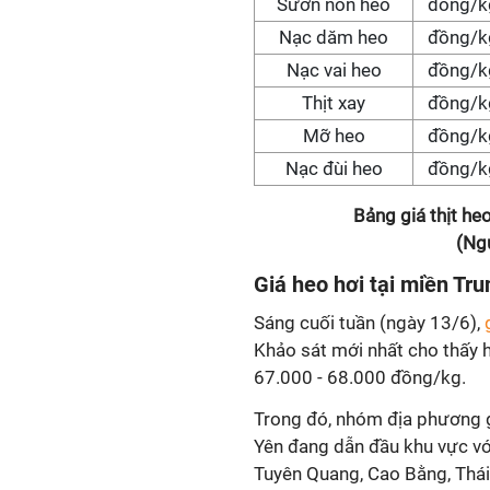
Sườn non heo
đồng/k
Nạc dăm heo
đồng/k
Nạc vai heo
đồng/k
Thịt xay
đồng/k
Mỡ heo
đồng/k
Nạc đùi heo
đồng/k
Bảng giá thịt h
(Ng
Giá heo hơi tại miền Tr
Sáng cuối tuần (ngày 13/6),
Khảo sát mới nhất cho thấy h
67.000 - 68.000 đồng/kg.
Trong đó, nhóm địa phương 
Yên đang dẫn đầu khu vực vớ
Tuyên Quang, Cao Bằng, Thái 