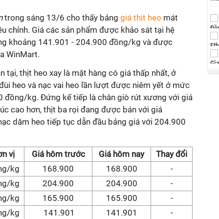
vn
trong sáng 13/6 cho thấy bảng
giá thịt heo
mát
ều chỉnh. Giá các sản phẩm được khảo sát tại hệ
ong khoảng 141.901 - 204.900 đồng/kg và được
ủa WinMart.
tại, thịt heo xay là mặt hàng có giá thấp nhất, ở
i heo và nạc vai heo lần lượt được niêm yết ở mức
đồng/kg. Đứng kế tiếp là chân giò rút xương với giá
c cao hơn, thịt ba rọi đang được bán với giá
nạc dăm heo tiếp tục dẫn đầu bảng giá với 204.900
n vị
Giá hôm trước
Giá hôm nay
Thay đổi
ng/kg
168.900
168.900
-
ng/kg
204.900
204.900
-
ng/kg
165.900
165.900
-
ng/kg
141.901
141.901
-