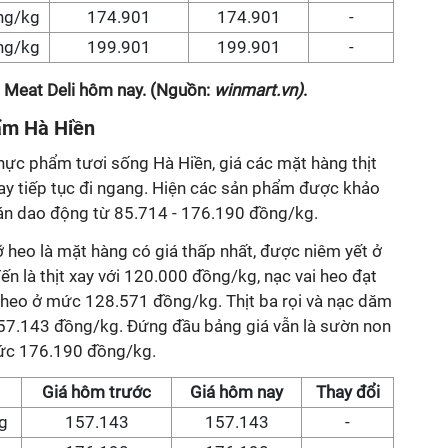
ng/kg
174.901
174.901
-
ng/kg
199.901
199.901
-
t Meat Deli hôm nay. (Nguồn:
winmart.vn)
.
hẩm Hà Hiền
hực phẩm tươi sống Hà Hiền, giá các mặt hàng thịt
ay tiếp tục đi ngang. Hiện các sản phẩm được khảo
 bán dao động từ 85.714 - 176.190 đồng/kg.
 heo là mặt hàng có giá thấp nhất, được niêm yết ở
 là thịt xay với 120.000 đồng/kg, nạc vai heo đạt
heo ở mức 128.571 đồng/kg. Thịt ba rọi và nạc dăm
57.143 đồng/kg. Đứng đầu bảng giá vẫn là sườn non
mức 176.190 đồng/kg.
Giá hôm trước
Giá hôm nay
Thay đổi
g
157.143
157.143
-