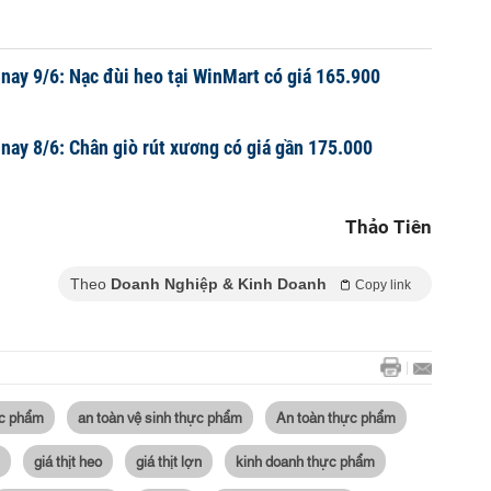
 nay 9/6: Nạc đùi heo tại WinMart có giá 165.900
 nay 8/6: Chân giò rút xương có giá gần 175.000
Thảo Tiên
Theo
Doanh Nghiệp & Kinh Doanh
Copy link
ực phẩm
an toàn vệ sinh thực phẩm
An toàn thực phẩm
giá thịt heo
giá thịt lợn
kinh doanh thực phẩm