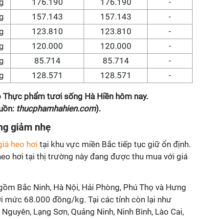
g
176.190
176.190
-
g
157.143
157.143
-
g
123.810
123.810
-
g
120.000
120.000
-
g
85.714
85.714
-
g
128.571
128.571
-
eo Thực phẩm tươi sống Hà Hiền hôm nay.
uồn:
thucphamhahien.com
).
ung giảm nhẹ
giá heo hơi
tại khu vực miền Bắc tiếp tục giữ ổn định.
eo hơi tại thị trường này đang được thu mua với giá
gồm Bắc Ninh, Hà Nội, Hải Phòng, Phú Thọ và Hưng
i mức 68.000 đồng/kg. Tại các tỉnh còn lại như
Nguyên, Lạng Sơn, Quảng Ninh, Ninh Bình, Lào Cai,