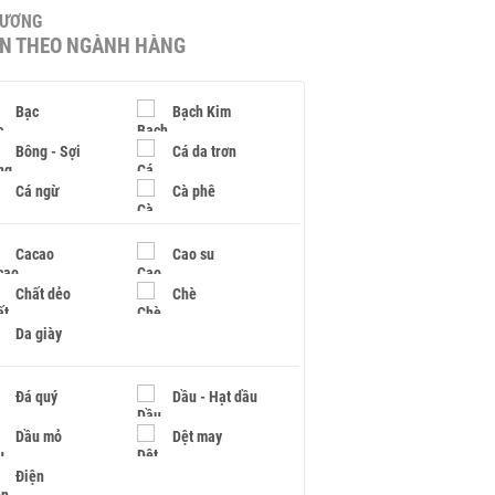
HƯƠNG
IN THEO NGÀNH HÀNG
Bạc
Bạch Kim
Bông - Sợi
Cá da trơn
Cá ngừ
Cà phê
Cacao
Cao su
Chất dẻo
Chè
Da giày
Đá quý
Dầu - Hạt dầu
Dầu mỏ
Dệt may
Điện