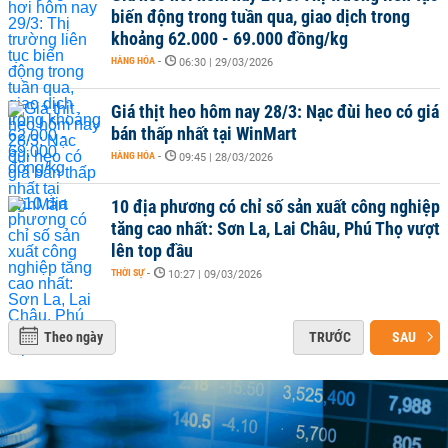
biến động trong tuần qua, giao dịch trong
khoảng 62.000 - 69.000 đồng/kg
HÀNG HÓA
-
06:30 | 29/03/2026
Giá thịt heo hôm nay 28/3: Nạc đùi heo có giá
bán thấp nhất tại WinMart
HÀNG HÓA
-
09:45 | 28/03/2026
10 địa phương có chỉ số sản xuất công nghiệp
tăng cao nhất: Sơn La, Lai Châu, Phú Thọ vượt
lên top đầu
THỜI SỰ
-
10:27 | 09/03/2026
Theo ngày
TRƯỚC
SAU