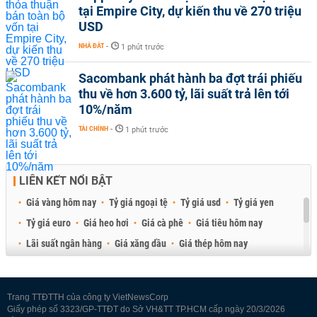
tại Empire City, dự kiến thu về 270 triệu
USD
NHÀ ĐẤT
-
1 phút trước
Sacombank phát hành ba đợt trái phiếu
thu về hơn 3.600 tỷ, lãi suất trả lên tới
10%/năm
TÀI CHÍNH
-
1 phút trước
LIÊN KẾT NỔI BẬT
Giá vàng hôm nay
Tỷ giá ngoại tệ
Tỷ giá usd
Tỷ giá yen
Tỷ giá euro
Giá heo hơi
Giá cà phê
Giá tiêu hôm nay
Lãi suất ngân hàng
Giá xăng dầu
Giá thép hôm nay
Giá sầu riêng
Giá thịt heo
Giá gạo
Giá cao su
Best Retail Brokers
Diễn đàn đầu tư Việt Nam 2026
Trang TTĐTTH của công ty VietNewsCorp
Giấy phép số 3323/GP-TTĐT do Sở VH&TT TP.HCM cấp ngày 20/3/2026