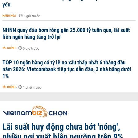
yếu
HÀNG HÓA
-
3 giờ trước
NHNN quay đầu bơm ròng gần 25.000 tỷ tuần qua, lãi suất
liên ngân hàng tăng trở lại
TÀI CHÍNH
-
5 giờ trước
TOP 10 ngân hàng có tỷ lệ nợ xấu thấp nhất 6 tháng đầu
năm 2026: Vietcombank tiếp tục dẫn đầu, 3 nhà băng dưới
1%
TÀI CHÍNH
-
1 phút trước
Lãi suất huy động chưa bớt 'nóng',
nhiều nơi xuất hiện ngưỡng trên 9%,