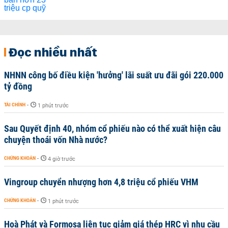
Đọc nhiều nhất
NHNN công bố điều kiện 'hưởng' lãi suất ưu đãi gói 220.000
tỷ đồng
TÀI CHÍNH
-
1 phút trước
Sau Quyết định 40, nhóm cổ phiếu nào có thể xuất hiện câu
chuyện thoái vốn Nhà nước?
CHỨNG KHOÁN
-
4 giờ trước
Vingroup chuyển nhượng hơn 4,8 triệu cổ phiếu VHM
CHỨNG KHOÁN
-
1 phút trước
Hoà Phát và Formosa liên tục giảm giá thép HRC vì nhu cầu