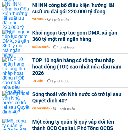
NHNN công bố điều kiện 'hưởng' lãi
suất ưu đãi gói 220.000 tỷ đồng
TÀI CHÍNH
-
1 phút trước
Khối ngoại tiếp tục gom DMX, xả gần
360 tỷ một mã ngân hàng
CHỨNG KHOÁN
-
1 phút trước
TOP 10 ngân hàng có tổng thu nhập
hoạt động (TOI) cao nhất nửa đầu năm
2026
TÀI CHÍNH
-
1 phút trước
Sóng thoái vốn Nhà nước có trở lại sau
Quyết định 40?
CHỨNG KHOÁN
-
1 phút trước
Một công ty quản lý quỹ sắp đổi tên
thành OCB Capital, Phó Tổng OCBS