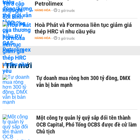
Petrolimex
HÀNG HÓA
-
2 giờ trước
Hoà Phát và Formosa liên tục giảm giá
thép HRC vì nhu cầu yếu
HÀNG HÓA
-
3 giờ trước
Tin mới
Tự doanh mua ròng hơn 300 tỷ đồng, DMX
vẫn bị bán mạnh
Một công ty quản lý quỹ sắp đổi tên thành
OCB Capital, Phó Tổng OCBS được đề cử làm
Chủ tịch