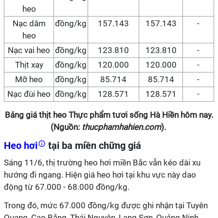
heo
Nạc dăm
đồng/kg
157.143
157.143
-
heo
Nạc vai heo
đồng/kg
123.810
123.810
-
Thịt xay
đồng/kg
120.000
120.000
-
Mỡ heo
đồng/kg
85.714
85.714
-
Nạc đùi heo
đồng/kg
128.571
128.571
-
Bảng giá thịt heo Thực phẩm tươi sống Hà Hiền hôm nay.
(Nguồn:
thucphamhahien.com
).
Heo hơi
tại ba miền chững giá
Sáng 11/6, thị trường heo hơi miền Bắc vẫn kéo dài xu
hướng đi ngang. Hiện giá heo hơi tại khu vực này dao
động từ 67.000 - 68.000 đồng/kg.
Trong đó, mức 67.000 đồng/kg được ghi nhận tại Tuyên
Quang, Cao Bằng, Thái Nguyên, Lạng Sơn, Quảng Ninh,