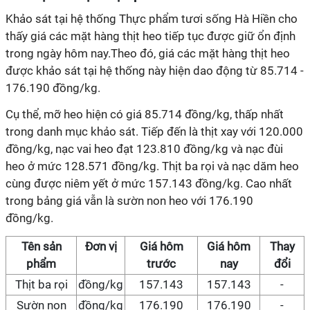
Khảo sát tại hệ thống Thực phẩm tươi sống Hà Hiền cho
thấy giá các mặt hàng thịt heo tiếp tục được giữ ổn định
trong ngày hôm nay.Theo đó, giá các mặt hàng thịt heo
được khảo sát tại hệ thống này hiện dao động từ 85.714 -
176.190 đồng/kg.
Cụ thể, mỡ heo hiện có giá 85.714 đồng/kg, thấp nhất
trong danh mục khảo sát. Tiếp đến là thịt xay với 120.000
đồng/kg, nạc vai heo đạt 123.810 đồng/kg và nạc đùi
heo ở mức 128.571 đồng/kg. Thịt ba rọi và nạc dăm heo
cùng được niêm yết ở mức 157.143 đồng/kg. Cao nhất
trong bảng giá vẫn là sườn non heo với 176.190
đồng/kg.
Tên sản
Đơn vị
Giá hôm
Giá hôm
Thay
phẩm
trước
nay
đổi
Thịt ba rọi
đồng/kg
157.143
157.143
-
Sườn non
đồng/kg
176.190
176.190
-