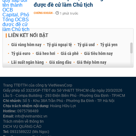
được đề cử làm Chủ tịch
CHỨNG KHOÁN
-
1 phút trước
LIÊN KẾT NỔI BẬT
Giá vàng hôm nay
Tỷ giá ngoại tệ
Tỷ giá usd
Tỷ giá yen
Tỷ giá euro
Giá heo hơi
Giá cà phê
Giá tiêu hôm nay
Lãi suất ngân hàng
Giá xăng dầu
Giá thép hôm nay
Giá sầu riêng
Giá thịt heo
Giá gạo
Giá cao su
Best Retail Brokers
Diễn đàn đầu tư Việt Nam 2026
Trang TTĐTTH của công ty VietNewsCorp
Giấy phép số 3323/GP-TTĐT do Sở VH&TT TP.HCM cấp ngày 20/3/2026
Lầu 5 - Compa Building - 293 Điện Biên Phủ - Phường Gia Định - TP.HCM
Chi nhánh:
Số 5 - Khu 38A Trần Phú - Phường Ba Đình - TP. Hà Nội
Chịu trách nhiệm nội dung:
Hoàng Hữu Lợi
Hotline:
0975798489
Email:
info@vietnambiz.vn
Trách nhiệm về thông tin
DỊCH VỤ QUẢNG CÁO
Tel:
0931589222 (Ms Ngọc)