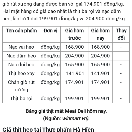
giò rút xương đang được bán với giá 174.901 đồng/kg.
Hai mặt hàng có giá cao nhất là thịt ba rọi và nạc dăm
heo, lần lượt đạt 199.901 đồng/kg và 204.900 đồng/kg.
Tên sản phẩm
Đơn vị
Giá hôm
Giá hôm
Thay
trước
nay
đổi
Nạc vai heo
đồng/kg
168.900
168.900
-
Nạc dăm heo
đồng/kg
204.900
204.900
-
Nạc đùi heo
đồng/kg
165.900
165.900
-
Thịt heo xay
đồng/kg
141.901
141.901
-
Chân giò rút
đồng/kg
174.901
174.901
-
xương
Thịt ba rọi
đồng/kg
199.901
199.901
-
Bảng giá thịt mát Meat Deli hôm nay.
(Nguồn:
winmart.vn)
.
Giá
thịt heo tại Thực phẩm Hà Hiền