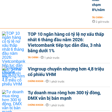
chạm
8%/năm
TÀI CHÍNH
-
2 giờ trước
TOP 10 ngân hàng có tỷ lệ nợ xấu thấp
nhất 6 tháng đầu năm 2026:
Vietcombank tiếp tục dẫn đầu, 3 nhà
băng dưới 1%
TÀI CHÍNH
-
1 phút trước
Vingroup chuyển nhượng hơn 4,8 triệu
cổ phiếu VHM
CHỨNG KHOÁN
-
1 phút trước
Tự doanh mua ròng hơn 300 tỷ đồng,
DMX vẫn bị bán mạnh
CHỨNG KHOÁN
-
1 phút trước