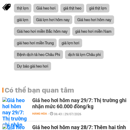
thịt lợn
Giá heo hơi
giá thịt heo
giá thịt lợn
giá lợn
Giá lợn hơi hôm nay
Giá heo hơi hôm nay
Giá heo hơi miền Bắc hôm nay
giá heo hơi miền Nam
giá heo hơi miền Trung
giá lợn hơi
Bệnh dịch tả heo Châu Phi
dịch tả lợn Châu phi
Dự báo giá heo hơi
Có thể bạn quan tâm
Giá heo hơi hôm nay 29/7: Thị trường ghi
nhận mức 60.000 đồng/kg
HÀNG HÓA
-
06:43 | 29/07/2026
Giá heo hơi hôm nay 28/7: Thêm hai tỉnh