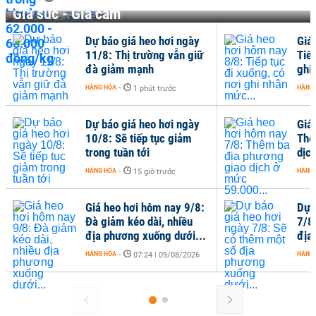
Gia súc - Gia cầm
Dự báo giá heo hơi ngày
Giá
11/8: Thị trường vẫn giữ
Tiếp
đà giảm mạnh
ghi
HÀNG HÓA
-
HÀNG
1 phút trước
Dự báo giá heo hơi ngày
Giá
10/8: Sẽ tiếp tục giảm
Thê
trong tuần tới
dịc
HÀNG HÓA
-
HÀNG
15 giờ trước
Giá heo hơi hôm nay 9/8:
Dự 
Đà giảm kéo dài, nhiều
7/8
địa phương xuống dưới...
địa
HÀNG HÓA
-
HÀNG
07:24 | 09/08/2026