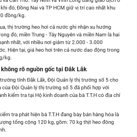
 và Cần Thơ. Tây Ninh và Vĩnh Long đang giao dịch ở
hi đó, Đồng Nai và TP HCM giữ vị trí cao nhất khu
000 đồng/kg.
ua, thị trường heo hơi cả nước ghi nhận xu hướng
rong đó, miền Trung - Tây Nguyên và miền Nam là hai
nh nhất, với nhiều nơi giảm từ 2.000 - 3.000
ớc. Hiện tại, giá heo hơi trên cả nước dao động trong
g/kg.
o không rõ nguồn gốc tại Đắk Lắk
 trường tỉnh Đắk Lắk, Đội Quản lý thị trường số 5 cho
 của Đội Quản lý thị trường số 5 đã phối hợp với
nh kiểm tra tại Hộ kinh doanh của bà T.T.H có địa chỉ
 kiểm tra phát hiện bà T.T.H đang bày bán hàng hóa là
ượng tổng cộng 120 kg, gồm: 70 kg thịt heo đông
nh.