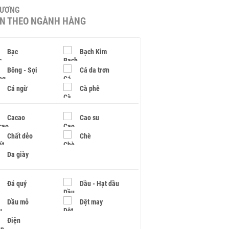
HƯƠNG
IN THEO NGÀNH HÀNG
Bạc
Bạch Kim
Bông - Sợi
Cá da trơn
Cá ngừ
Cà phê
Cacao
Cao su
Chất dẻo
Chè
Da giày
Đá quý
Dầu - Hạt dầu
Dầu mỏ
Dệt may
Điện