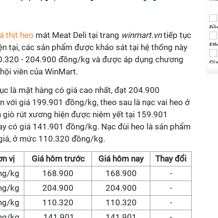
á thịt heo
mát Meat Deli tại trang
winmart.vn
tiếp tục
ện tại, các sản phẩm được khảo sát tại hệ thống này
10.320 - 204.900 đồng/kg và được áp dụng chương
hội viên của WinMart.
ục là mặt hàng có giá cao nhất, đạt 204.900
n với giá 199.901 đồng/kg, theo sau là nạc vai heo ở
giò rút xương hiện được niêm yết tại 159.901
xay có giá 141.901 đồng/kg. Nạc đùi heo là sản phẩm
 giá, ở mức 110.320 đồng/kg.
n vị
Giá hôm trước
Giá hôm nay
Thay đổi
ng/kg
168.900
168.900
-
ng/kg
204.900
204.900
-
ng/kg
110.320
110.320
-
ng/kg
141.901
141.901
-