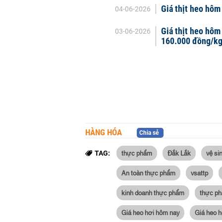
Giá thịt heo hôm
04-06-2026
Giá thịt heo hôm
03-06-2026
160.000 đồng/k
HÀNG HÓA
Chia sẻ
thực phẩm
Đắk Lắk
vệ si
TAG:
An toàn thực phẩm
vsattp
kinh doanh thực phẩm
thực p
Giá heo hơi hôm nay
Giá heo 