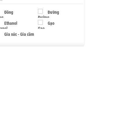
Đồng
Đường
Ethanol
Gạo
Gia súc - Gia cầm
Giấy
Gỗ
Hạt điều
Hồ tiêu - Hạt tiêu
Khí đốt
Kim loại khác
Mắc ca
Muối
Ngũ cốc
Nhựa - Hạt nhựa
Palladium
Phân bón