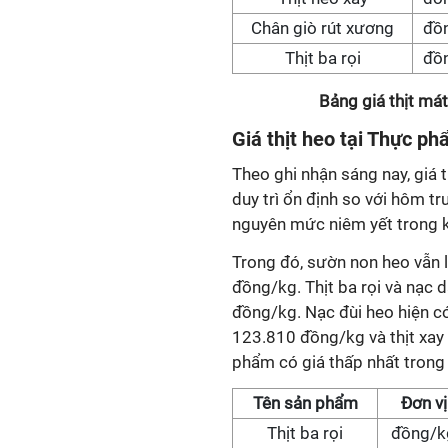
Chân giò rút xương
đồ
Thịt ba rọi
đồ
Bảng giá thịt má
Giá
thịt heo tại Thực p
Theo ghi nhận sáng nay, giá 
duy trì ổn định so với hôm 
nguyên mức niêm yết trong 
Trong đó, sườn non heo vẫn 
đồng/kg. Thịt ba rọi và nạ
đồng/kg. Nạc đùi heo hiện có
123.810 đồng/kg và thịt xay
phẩm có giá thấp nhất trong
Tên sản phẩm
Đơn vị
Thịt ba rọi
đồng/k