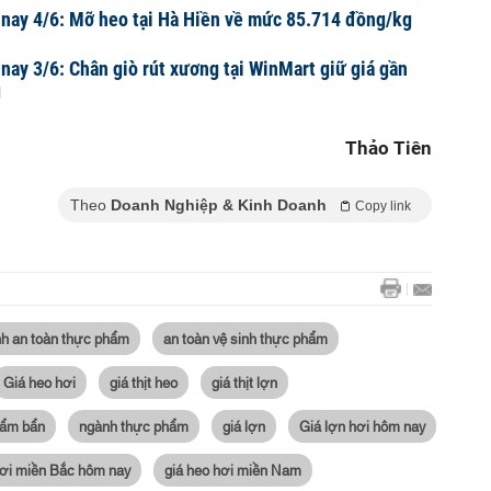
 nay 4/6: Mỡ heo tại Hà Hiền về mức 85.714 đồng/kg
 nay 3/6: Chân giò rút xương tại WinMart giữ giá gần
g
Thảo Tiên
Theo
Doanh Nghiệp & Kinh Doanh
Copy link
nh an toàn thực phẩm
an toàn vệ sinh thực phẩm
Giá heo hơi
giá thịt heo
giá thịt lợn
hẩm bẩn
ngành thực phẩm
giá lợn
Giá lợn hơi hôm nay
hơi miền Bắc hôm nay
giá heo hơi miền Nam