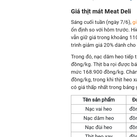
Giá thịt mát Meat Deli
Sáng cuối tuần (ngày 7/6),
gi
ổn định so với hôm trước. Hi
vẫn giữ giá trong khoảng 1
trình giảm giá 20% dành cho 
Trong đó, nạc dăm heo tiếp t
đồng/kg. Thịt ba rọi được bá
mức 168.900 đồng/kg. Chân 
đồng/kg, trong khi thịt heo 
có giá thấp nhất trong bảng
Tên sản phẩm
Đơ
Nạc vai heo
đồ
Nạc dăm heo
đồ
Nạc đùi heo
đồ
Thịt heo xay
đồ