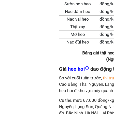
Sườn non heo
đồng/k
Nạc dăm heo
đồng/k
Nạc vai heo
đồng/k
Thịt xay
đồng/k
Mỡ heo
đồng/k
Nạc đùi heo
đồng/k
Bảng giá thịt h
(Ng
Giá
heo hơi
dao động t
So với cuối tuần trước,
thị t
Cao Bằng, Thái Nguyên, Lạng 
heo hơi ở khu vực này quan
Cụ thể, mức 67.000 đồng/kg 
Nguyên, Lạng Sơn, Quảng Ninh
đó, Bắc Ninh, Hà Nội, Hải Phò