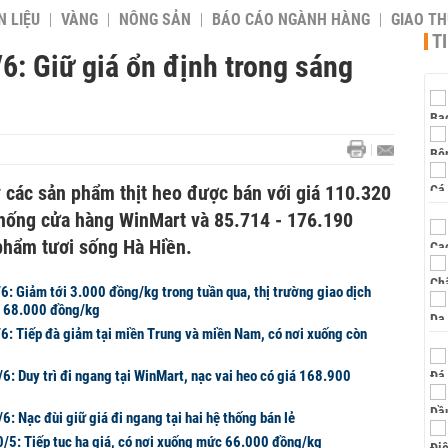
 LIỆU
VÀNG
NÔNG SẢN
BÁO CÁO NGÀNH HÀNG
GIAO T
T
/6: Giữ giá ổn định trong sáng
y các sản phẩm thịt heo được bán với giá 110.320
thống cửa hàng WinMart và 85.714 - 176.190
phẩm tươi sống Hà Hiền.
6: Giảm tới 3.000 đồng/kg trong tuần qua, thị trường giao dịch
- 68.000 đồng/kg
/6: Tiếp đà giảm tại miền Trung và miền Nam, có nơi xuống còn
/6: Duy trì đi ngang tại WinMart, nạc vai heo có giá 168.900
/6: Nạc đùi giữ giá đi ngang tại hai hệ thống bán lẻ
0/5: Tiếp tục hạ giá, có nơi xuống mức 66.000 đồng/kg