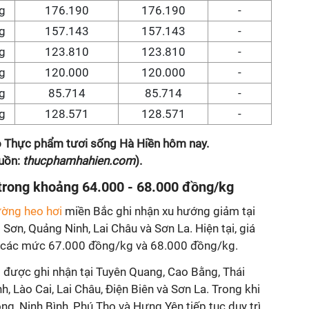
g
176.190
176.190
-
g
157.143
157.143
-
g
123.810
123.810
-
g
120.000
120.000
-
g
85.714
85.714
-
g
128.571
128.571
-
eo Thực phẩm tươi sống Hà Hiền hôm nay.
uồn:
thucphamhahien.com
).
rong khoảng 64.000 - 68.000 đồng/kg
rường heo hơi
miền Bắc ghi nhận xu hướng giảm tại
Sơn, Quảng Ninh, Lai Châu và Sơn La. Hiện tại, giá
h các mức 67.000 đồng/kg và 68.000 đồng/kg.
được ghi nhận tại Tuyên Quang, Cao Bằng, Thái
, Lào Cai, Lai Châu, Điện Biên và Sơn La. Trong khi
ng, Ninh Bình, Phú Thọ và Hưng Yên tiếp tục duy trì