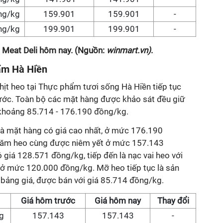
ng/kg
159.901
159.901
-
ng/kg
199.901
199.901
-
t Meat Deli hôm nay. (Nguồn:
winmart.vn)
.
hẩm Hà Hiền
thịt heo tại Thực phẩm tươi sống Hà Hiền tiếp tục
trước. Toàn bộ các mặt hàng được khảo sát đều giữ
khoảng 85.714 - 176.190 đồng/kg.
là mặt hàng có giá cao nhất, ở mức 176.190
c dăm heo cùng được niêm yết ở mức 157.143
 giá 128.571 đồng/kg, tiếp đến là nạc vai heo với
 ở mức 120.000 đồng/kg. Mỡ heo tiếp tục là sản
 bảng giá, được bán với giá 85.714 đồng/kg.
Giá hôm trước
Giá hôm nay
Thay đổi
g
157.143
157.143
-