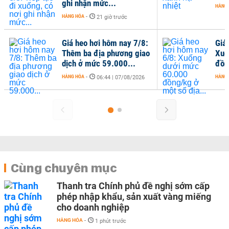
ghi nhận mức...
HÀNG
HÀNG HÓA
-
21 giờ trước
Giá heo hơi hôm nay 7/8:
Giá
Thêm ba địa phương giao
Xuố
dịch ở mức 59.000...
đồn
HÀNG HÓA
-
HÀNG
06:44 | 07/08/2026
Cùng chuyên mục
Thanh tra Chính phủ đề nghị sớm cấp
phép nhập khẩu, sản xuất vàng miếng
cho doanh nghiệp
HÀNG HÓA
-
1 phút trước