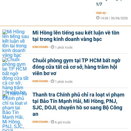
1/7
THỜI SỰ
-
14:06 | 30/06/2026
Mi Hồng lên tiếng sau kết luận về tồn
tại trong kinh doanh vàng bạc
KINH DOANH
-
1 phút trước
Chuỗi phòng gym tại TP HCM bất ngờ
đóng cửa tất cả cơ sở, hàng trăm hội
viên bơ vơ
KINH DOANH
-
1 phút trước
Thanh tra Chính phủ chỉ ra loạt vi phạm
tại Bảo Tín Mạnh Hải, Mi Hồng, PNJ,
SJC, DOJI, chuyển hồ sơ sang Bộ Công
an
KINH DOANH
-
6 giờ trước