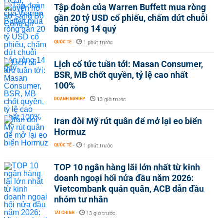
Tập đoàn của Warren Buffett mua ròng
gần 20 tỷ USD cổ phiếu, chấm dứt chuỗi
bán ròng 14 quý
QUỐC TẾ
-
1 phút trước
Lịch cổ tức tuần tới: Masan Consumer,
BSR, MB chốt quyền, tỷ lệ cao nhất
100%
DOANH NGHIỆP
-
13 giờ trước
Iran đòi Mỹ rút quân để mở lại eo biển
Hormuz
QUỐC TẾ
-
1 phút trước
TOP 10 ngân hàng lãi lớn nhất từ kinh
doanh ngoại hối nửa đầu năm 2026:
Vietcombank quán quân, ACB dẫn đầu
nhóm tư nhân
TÀI CHÍNH
-
13 giờ trước