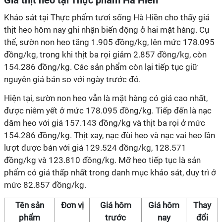
Giá
thịt heo tại Thực phẩm Hà Hiền
Khảo sát tại Thực phẩm tươi sống Hà Hiền cho thấy giá
thịt heo hôm nay ghi nhận biến động ở hai mặt hàng. Cụ
thể, sườn non heo tăng 1.905 đồng/kg, lên mức 178.095
đồng/kg, trong khi thịt ba rọi giảm 2.857 đồng/kg, còn
154.286 đồng/kg. Các sản phẩm còn lại tiếp tục giữ
nguyên giá bán so với ngày trước đó.
Hiện tại, sườn non heo vẫn là mặt hàng có giá cao nhất,
được niêm yết ở mức 178.095 đồng/kg. Tiếp đến là nạc
dăm heo với giá 157.143 đồng/kg và thịt ba rọi ở mức
154.286 đồng/kg. Thịt xay, nạc đùi heo và nạc vai heo lần
lượt được bán với giá 129.524 đồng/kg, 128.571
đồng/kg và 123.810 đồng/kg. Mỡ heo tiếp tục là sản
phẩm có giá thấp nhất trong danh mục khảo sát, duy trì ở
mức 82.857 đồng/kg.
Tên sản
Đơn vị
Giá hôm
Giá hôm
Thay
phẩm
trước
nay
đổi