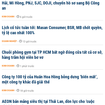
Hải, Mi Hồng, PNJ, SJC, DOJI, chuyển hồ sơ sang Bộ Công
an
KINH DOANH
-
6 giờ trước
Lịch cổ tức tuần tới: Masan Consumer, BSR, MB chốt quyền,
tỷ lệ cao nhất 100%
DOANH NGHIỆP
-
13 giờ trước
Chuỗi phòng gym tại TP HCM bất ngờ đóng cửa tất cả cơ sở,
hàng trăm hội viên bơ vơ
KINH DOANH
-
1 phút trước
Công ty 100 tỷ của Huấn Hoa Hồng bỗng dưng ‘biến mất’,
một công ty khác đã giải thể
KINH DOANH
-
18 giờ trước
AEON bán mảng siêu thị tại Thái Lan, dồn lực cho ‘cuộc