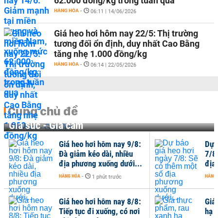
62.000 đồng/kg trong tuần qua
HÀNG HÓA
-
06:11 | 14/06/2026
Giá heo hơi hôm nay 22/5: Thị trường
tương đối ổn định, duy nhất Cao Bằng
tăng nhẹ 1.000 đồng/kg
HÀNG HÓA
-
06:14 | 22/05/2026
Cùng chủ đề
Gia súc - Gia cầm
Giá heo hơi hôm nay 9/8:
Dự 
Đà giảm kéo dài, nhiều
7/8
địa phương xuống dưới...
địa
HÀNG HÓA
-
HÀNG
1 phút trước
Giá heo hơi hôm nay 8/8:
Giá
Tiếp tục đi xuống, có nơi
hạ n