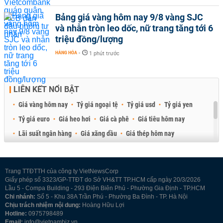
Bảng giá vàng hôm nay 9/8 vàng SJC
và nhẫn tròn leo dốc, nữ trang tăng tới 6
triệu đồng/lượng
HÀNG HÓA
-
1 phút trước
LIÊN KẾT NỔI BẬT
Giá vàng hôm nay
Tỷ giá ngoại tệ
Tỷ giá usd
Tỷ giá yen
Tỷ giá euro
Giá heo hơi
Giá cà phê
Giá tiêu hôm nay
Lãi suất ngân hàng
Giá xăng dầu
Giá thép hôm nay
Giá sầu riêng
Giá thịt heo
Giá gạo
Giá cao su
Best Retail Brokers
Diễn đàn đầu tư Việt Nam 2026
Trang TTĐTTH của công ty VietNewsCorp
Giấy phép số 3323/GP-TTĐT do Sở VH&TT TP.HCM cấp ngày 20/3/2026
Lầu 5 - Compa Building - 293 Điện Biên Phủ - Phường Gia Định - TP.HCM
Chi nhánh:
Số 5 - Khu 38A Trần Phú - Phường Ba Đình - TP. Hà Nội
Chịu trách nhiệm nội dung:
Hoàng Hữu Lợi
Hotline:
0975798489
Email:
info@vietnambiz.vn