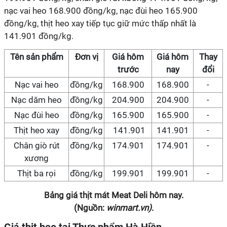
nạc vai heo 168.900 đồng/kg, nạc đùi heo 165.900
đồng/kg, thịt heo xay tiếp tục giữ mức thấp nhất là
141.901 đồng/kg.
Tên sản phẩm
Đơn vị
Giá hôm
Giá hôm
Thay
trước
nay
đổi
Nạc vai heo
đồng/kg
168.900
168.900
-
Nạc dăm heo
đồng/kg
204.900
204.900
-
Nạc đùi heo
đồng/kg
165.900
165.900
-
Thịt heo xay
đồng/kg
141.901
141.901
-
Chân giò rút
đồng/kg
174.901
174.901
-
xương
Thịt ba rọi
đồng/kg
199.901
199.901
-
Bảng giá thịt mát Meat Deli hôm nay.
(Nguồn:
winmart.vn)
.