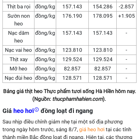
Thịt ba rọi
đồng/kg
157.143
154.286
-2.857
Sườn non
đồng/kg
176.190
178.095
+1.905
heo
Nạc dăm
đồng/kg
157.143
157.143
-
heo
Nạc vai heo
đồng/kg
123.810
123.810
-
Thịt xay
đồng/kg
129.524
129.524
-
Mỡ heo
đồng/kg
82.857
82.857
-
Nạc đùi heo
đồng/kg
128.571
128.571
-
Bảng giá thịt heo Thực phẩm tươi sống Hà Hiền hôm nay.
(Nguồn:
thucphamhahien.com
).
Giá
heo hơi
đồng loạt đi ngang
Sau nhịp điều chỉnh giảm nhẹ tại một số địa phương
trong ngày hôm trước, sáng 8/7,
giá heo hơi
tại các tỉnh
thành miền Bắc đồng loạt đi ngang. Hiện tại, các thương