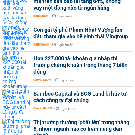
mã trên sàn báo lãi tăng 64%, không
vay một đồng nào từ ngân hàng
KINH DOANH
-
5 giờ trước
Con gái tỷ phú Phạm Nhật Vượng lần
đầu tham gia vào hệ sinh thái Vingroup
KINH DOANH
-
5 giờ trước
Hơn 227.000 tài khoản gia nhập thị
trường chứng khoán trong tháng 7 biến
động
CHỨNG KHOÁN
-
5 giờ trước
Bamboo Capital và BCG Land bị hủy tư
cách công ty đại chúng
DOANH NGHIỆP
-
7 giờ trước
Thị trường thường ‘phất lên’ trong tháng
8, nhóm ngành nào có tiềm năng dẫn