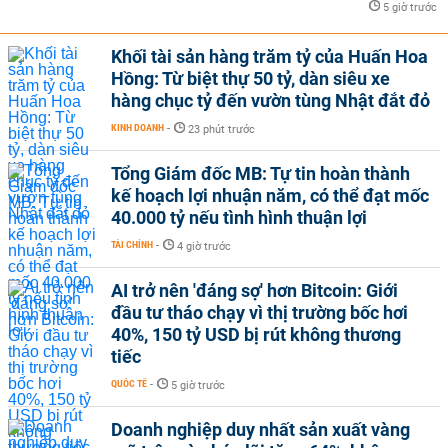
5 giờ trước
Khối tài sản hàng trăm tỷ của Huấn Hoa
Hồng: Từ biệt thự 50 tỷ, dàn siêu xe
hàng chục tỷ đến vườn tùng Nhật đắt đỏ
KINH DOANH
-
23 phút trước
Tổng Giám đốc MB: Tự tin hoàn thành
kế hoạch lợi nhuận năm, có thể đạt mốc
40.000 tỷ nếu tình hình thuận lợi
TÀI CHÍNH
-
4 giờ trước
AI trở nên 'đáng sợ' hơn Bitcoin: Giới
đầu tư tháo chạy vì thị trường bốc hơi
40%, 150 tỷ USD bị rút không thương
tiếc
QUỐC TẾ
-
5 giờ trước
Doanh nghiệp duy nhất sản xuất vàng