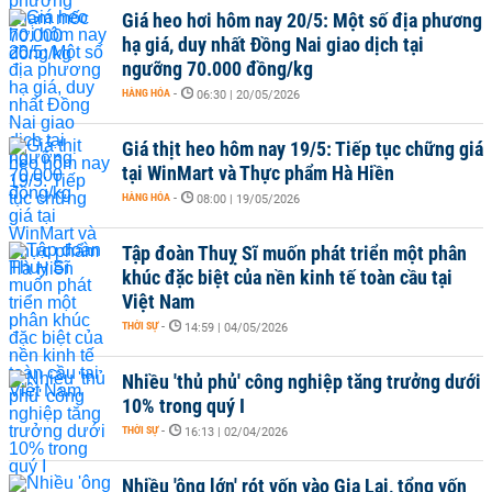
Giá heo hơi hôm nay 20/5: Một số địa phương
hạ giá, duy nhất Đồng Nai giao dịch tại
ngưỡng 70.000 đồng/kg
HÀNG HÓA
-
06:30 | 20/05/2026
Giá thịt heo hôm nay 19/5: Tiếp tục chững giá
tại WinMart và Thực phẩm Hà Hiền
HÀNG HÓA
-
08:00 | 19/05/2026
Tập đoàn Thuỵ Sĩ muốn phát triển một phân
khúc đặc biệt của nền kinh tế toàn cầu tại
Việt Nam
THỜI SỰ
-
14:59 | 04/05/2026
Nhiều 'thủ phủ' công nghiệp tăng trưởng dưới
10% trong quý I
THỜI SỰ
-
16:13 | 02/04/2026
Nhiều 'ông lớn' rót vốn vào Gia Lai, tổng vốn