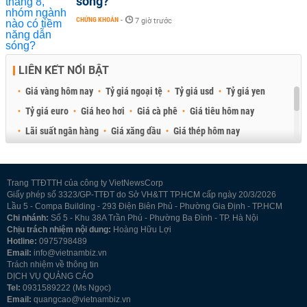
sóng?
CHỨNG KHOÁN
-
7 giờ trước
LIÊN KẾT NỔI BẬT
Giá vàng hôm nay
Tỷ giá ngoại tệ
Tỷ giá usd
Tỷ giá yen
Tỷ giá euro
Giá heo hơi
Giá cà phê
Giá tiêu hôm nay
Lãi suất ngân hàng
Giá xăng dầu
Giá thép hôm nay
Giá sầu riêng
Giá thịt heo
Giá gạo
Giá cao su
Best Retail Brokers
Diễn đàn đầu tư Việt Nam 2026
Trang TTĐTTH của công ty VietNewsCorp
Giấy phép số 3323/GP-TTĐT do Sở VH&TT TP.HCM cấp ngày 20/3/2026
Lầu 5 - Compa Building - 293 Điện Biên Phủ - Phường Gia Định - TP.HCM
Chi nhánh:
Số 5 - Khu 38A Trần Phú - Phường Ba Đình - TP. Hà Nội
Chịu trách nhiệm nội dung:
Hoàng Hữu Lợi
Hotline:
0975798489
Email:
info@vietnambiz.vn
Trách nhiệm về thông tin
DỊCH VỤ QUẢNG CÁO
Tel:
0931589222 (Ms Ngọc)
Email:
quangcao@vietnambiz.vn