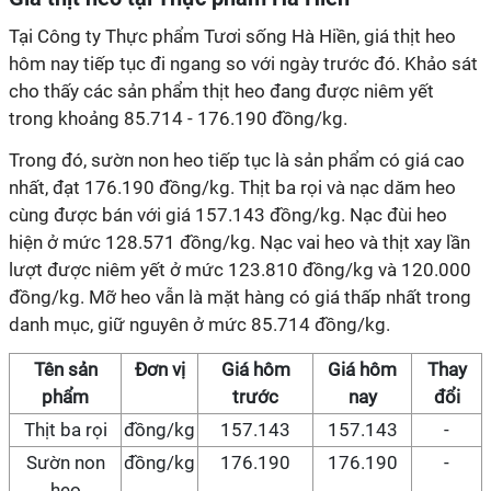
Tại Công ty Thực phẩm Tươi sống Hà Hiền, giá thịt heo
hôm nay tiếp tục đi ngang so với ngày trước đó. Khảo sát
cho thấy các sản phẩm thịt heo đang được niêm yết
trong khoảng 85.714 - 176.190 đồng/kg.
Trong đó, sườn non heo tiếp tục là sản phẩm có giá cao
nhất, đạt 176.190 đồng/kg. Thịt ba rọi và nạc dăm heo
cùng được bán với giá 157.143 đồng/kg. Nạc đùi heo
hiện ở mức 128.571 đồng/kg. Nạc vai heo và thịt xay lần
lượt được niêm yết ở mức 123.810 đồng/kg và 120.000
đồng/kg. Mỡ heo vẫn là mặt hàng có giá thấp nhất trong
danh mục, giữ nguyên ở mức 85.714 đồng/kg.
Tên sản
Đơn vị
Giá hôm
Giá hôm
Thay
phẩm
trước
nay
đổi
Thịt ba rọi
đồng/kg
157.143
157.143
-
Sườn non
đồng/kg
176.190
176.190
-
heo