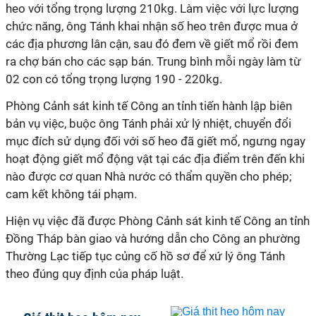
heo với tổng trọng lượng
210
kg.
Làm việc với lực lượng
chức năng, ông Tánh
khai nhận số heo trên
được
mua ở
các địa phương lân cận, sau đó đem về giết mổ rồi đem
ra chợ bán
cho các sạp bán
.
Trung bình mỗi ngày làm từ
02 con có tổng trọng lượng 190 - 220kg.
Phòng
Cảnh sát kinh tế Công an tỉnh
tiến hành lập biên
bản vụ việc, buộc
ông Tánh
phải xử lý nhiệt, chuyển đổi
mục đích sử dụng đối với số heo đã giết mổ, ngưng ngay
hoạt động giết mổ động
vật
tại các địa điểm trên đến khi
nào được cơ quan Nhà nước có thẩm quyền
cho phép
;
cam kết không
tái phạm.
Hiện vụ việc đã được Phòng Cảnh sát kinh tế Công an tỉnh
Đồng
Tháp
bàn giao và hướng dẫn cho Công an phường
Thường Lạc tiếp tục củng cố hồ sơ để xứ lý ông Tánh
theo đúng quy định của pháp luật.