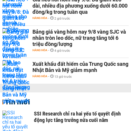
dài, nhiều địa phương xuống dưới 60.000
đồng/kg trong tuần qua
HÀNG HÓA
-
2 giờ trước
Bảng giá vàng hôm nay 9/8 vàng SJC và
nhẫn tròn leo dốc, nữ trang tăng tới 6
triệu đồng/lượng
HÀNG HÓA
-
4 giờ trước
Xuất khẩu đất hiếm của Trung Quốc sang
Nhật Bản và Mỹ giảm mạnh
HÀNG HÓA
-
13 giờ trước
Tin mới
SSI Research chỉ ra hai yếu tố quyết định
động lực tăng trưởng nửa cuối năm