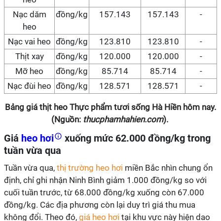
Nạc dăm
đồng/kg
157.143
157.143
-
heo
Nạc vai heo
đồng/kg
123.810
123.810
-
Thịt xay
đồng/kg
120.000
120.000
-
Mỡ heo
đồng/kg
85.714
85.714
-
Nạc đùi heo
đồng/kg
128.571
128.571
-
Bảng giá thịt heo Thực phẩm tươi sống Hà Hiền hôm nay.
(Nguồn:
thucphamhahien.com
).
Giá
heo hơi
xuống mức 62.000 đồng/kg trong
tuần vừa qua
Tuần vừa qua,
thị trường heo hơi
miền Bắc nhìn chung ổn
định, chỉ ghi nhận Ninh Bình giảm 1.000 đồng/kg so với
cuối tuần trước, từ 68.000 đồng/kg xuống còn 67.000
đồng/kg. Các địa phương còn lại duy trì giá thu mua
không đổi. Theo đó,
giá heo hơi
tại khu vực này hiện dao