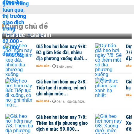
Cùng chủ đề
Gia súc - Gia cầm
Giá heo hơi hôm nay 9/8:
Dự 
Đà giảm kéo dài, nhiều
7/8
địa phương xuống dưới...
địa
HÀNG HÓA
-
HÀNG
2 giờ trước
Giá heo hơi hôm nay 8/8:
Giá
Tiếp tục đi xuống, có nơi
hạ n
ghi nhận mức...
HÀNG
HÀNG HÓA
-
06:16 | 08/08/2026
Giá heo hơi hôm nay 7/8:
Giá
Thêm ba địa phương giao
Xuố
dịch ở mức 59.000...
đồn