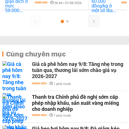
HÀNG HÓA
-
HÀNG
06:44 | 07/08/2026
Cùng chuyên mục
Giá cà phê hôm nay 9/8: Tăng nhẹ trong
tuần qua, thương lái sớm chào giá vụ
2026-2027
HÀNG HÓA
-
1 phút trước
Thanh tra Chính phủ đề nghị sớm cấp
phép nhập khẩu, sản xuất vàng miếng
cho doanh nghiệp
HÀNG HÓA
-
7 phút trước
Giá heo hơi hôm nay 9/8: Đà giảm kéo