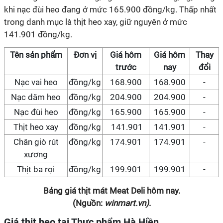
khi nạc đùi heo đang ở mức 165.900 đồng/kg. Thấp nhất
trong danh mục là thịt heo xay, giữ nguyên ở mức
141.901 đồng/kg.
Tên sản phẩm
Đơn vị
Giá hôm
Giá hôm
Thay
trước
nay
đổi
Nạc vai heo
đồng/kg
168.900
168.900
-
Nạc dăm heo
đồng/kg
204.900
204.900
-
Nạc đùi heo
đồng/kg
165.900
165.900
-
Thịt heo xay
đồng/kg
141.901
141.901
-
Chân giò rút
đồng/kg
174.901
174.901
-
xương
Thịt ba rọi
đồng/kg
199.901
199.901
-
Bảng giá thịt mát Meat Deli hôm nay.
(Nguồn:
winmart.vn)
.
Giá
thịt heo tại Thực phẩm Hà Hiền