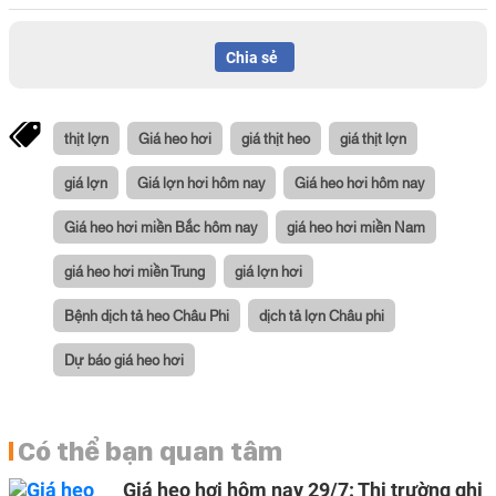
Chia sẻ
thịt lợn
Giá heo hơi
giá thịt heo
giá thịt lợn
giá lợn
Giá lợn hơi hôm nay
Giá heo hơi hôm nay
Giá heo hơi miền Bắc hôm nay
giá heo hơi miền Nam
giá heo hơi miền Trung
giá lợn hơi
Bệnh dịch tả heo Châu Phi
dịch tả lợn Châu phi
Dự báo giá heo hơi
Có thể bạn quan tâm
Giá heo hơi hôm nay 29/7: Thị trường ghi