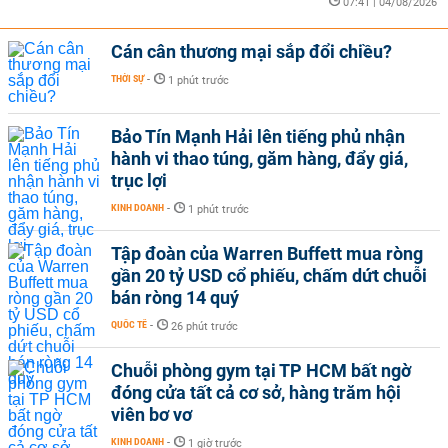
07:41 | 04/08/2026
Cán cân thương mại sắp đổi chiều?
THỜI SỰ
-
1 phút trước
Bảo Tín Mạnh Hải lên tiếng phủ nhận
hành vi thao túng, găm hàng, đẩy giá,
trục lợi
KINH DOANH
-
1 phút trước
Tập đoàn của Warren Buffett mua ròng
gần 20 tỷ USD cổ phiếu, chấm dứt chuỗi
bán ròng 14 quý
QUỐC TẾ
-
26 phút trước
Chuỗi phòng gym tại TP HCM bất ngờ
đóng cửa tất cả cơ sở, hàng trăm hội
viên bơ vơ
KINH DOANH
-
1 giờ trước