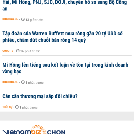
Hải, Mi Hồng, PNJ, SJC, DOJI, chuyển hồ sơ sang Bộ Công
an
KINH DOANH
-
13 giờ trước
Tập đoàn của Warren Buffett mua ròng gần 20 tỷ USD cổ
phiếu, chấm dứt chuỗi bán ròng 14 quý
QUỐC TẾ
-
26 phút trước
Mi Hồng lên tiếng sau kết luận về tồn tại trong kinh doanh
vàng bạc
KINH DOANH
-
1 phút trước
Cán cân thương mại sắp đổi chiều?
THỜI SỰ
-
1 phút trước