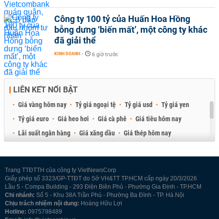
Công ty 100 tỷ của Huấn Hoa Hồng
bỗng dưng ‘biến mất’, một công ty khác
đã giải thể
KINH DOANH
-
6 giờ trước
LIÊN KẾT NỔI BẬT
Giá vàng hôm nay
Tỷ giá ngoại tệ
Tỷ giá usd
Tỷ giá yen
Tỷ giá euro
Giá heo hơi
Giá cà phê
Giá tiêu hôm nay
Lãi suất ngân hàng
Giá xăng dầu
Giá thép hôm nay
Giá sầu riêng
Giá thịt heo
Giá gạo
Giá cao su
Best Retail Brokers
Diễn đàn đầu tư Việt Nam 2026
Trang TTĐTTH của công ty VietNewsCorp
Giấy phép số 3323/GP-TTĐT do Sở VH&TT TP.HCM cấp ngày 20/3/2026
Lầu 5 - Compa Building - 293 Điện Biên Phủ - Phường Gia Định - TP.HCM
Chi nhánh:
Số 5 - Khu 38A Trần Phú - Phường Ba Đình - TP. Hà Nội
Chịu trách nhiệm nội dung:
Hoàng Hữu Lợi
Hotline:
0975798489