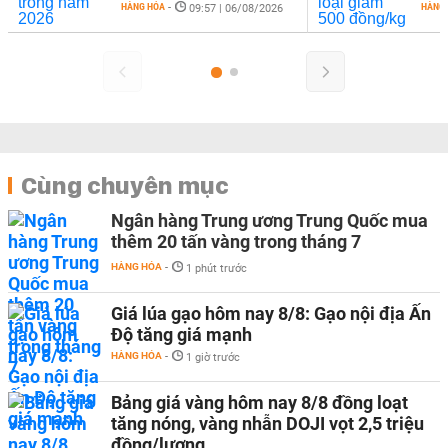
HÀNG HÓA
-
HÀNG
09:57 | 06/08/2026
Cùng chuyên mục
Ngân hàng Trung ương Trung Quốc mua
thêm 20 tấn vàng trong tháng 7
HÀNG HÓA
-
1 phút trước
Giá lúa gạo hôm nay 8/8: Gạo nội địa Ấn
Độ tăng giá mạnh
HÀNG HÓA
-
1 giờ trước
Bảng giá vàng hôm nay 8/8 đồng loạt
tăng nóng, vàng nhẫn DOJI vọt 2,5 triệu
đồng/lượng