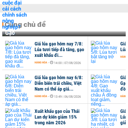
Cùng chủ đề
Gạo
Giá lúa gạo hôm nay 7/8:
Giá
Lúa tươi tiếp đà tăng, gạo
Lúa 
xuất khẩu đi...
HÀNG
HÀNG HÓA
-
14:00 | 07/08/2026
Giá lúa gạo hôm nay 6/8:
Giá
Diễn biến trái chiều, Việt
Gạo
Nam có thể áp giá...
đồng
HÀNG HÓA
-
HÀNG
13:49 | 06/08/2026
Xuất khẩu gạo của Thái
Giá
Lan dự kiến giảm 15%
Lúa 
trong năm 2026
giả