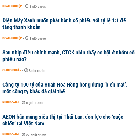
DOANH NGHIỆP
-
1 giờ trước
Điện Máy Xanh muốn phát hành cổ phiếu với tỷ lệ 1:1 để
tăng thanh khoản
DOANH NGHIỆP
-
8 giờ trước
Sau nhịp điều chỉnh mạnh, CTCK nhìn thấy cơ hội ở nhóm cổ
phiếu nào?
CHỨNG KHOÁN
-
8 giờ trước
Công ty 100 tỷ của Huấn Hoa Hồng bỗng dưng ‘biến mất’,
một công ty khác đã giải thể
KINH DOANH
-
6 giờ trước
AEON bán mảng siêu thị tại Thái Lan, dồn lực cho ‘cuộc
chiến’ tại Việt Nam
KINH DOANH
-
27 phút trước