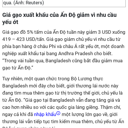
qua. (Ảnh: Reuters)
Giá gạo xuất khẩu của Ấn Độ giảm vì nhu cầu
yếu ớt
Giá gạo đồ 5% tấm của Ấn Độ tuần này giảm 3 USD xuống
419 – 423 USD/tấn. Giá gạo giảm chủ yếu vì nhu cầu từ
phía bạn hàng ở châu Phi và châu Á rất yếu ớt, một doanh
nghiệp xuất khẩu tại bang Andhra Pradesh cho biết.
“Trong vài tuần qua, Bangladesh cũng bắt đầu giảm mua
gạo từ Ấn Độ.”
Tuy nhiên, một quan chức trong Bộ Lương thực
Bangladesh mới đây cho biết, giới thương lái nước này
đang tìm mua thêm gạo từ thị trường thế giới, chủ yếu là
từ Ấn Độ. “Giá gạo tại Bangladesh vẫn đang tăng giá và
cao hơn nhiều so với các quốc gia láng giềng. Thậm chí,
ngay cả khi đã
nhập khẩu
một lượng lớn gạo về, giới
thương lái vẫn tiếp tục tìm kiếm mua thêm, chủ yếu từ Ấn