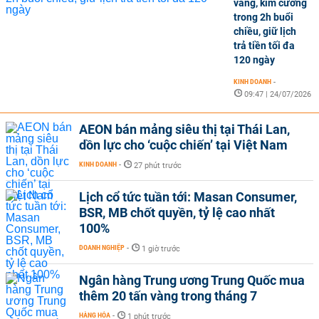
vàng, kim cương
trong 2h buổi
chiều, giữ lịch
trả tiền tối đa
120 ngày
KINH DOANH
-
09:47 | 24/07/2026
AEON bán mảng siêu thị tại Thái Lan,
dồn lực cho ‘cuộc chiến’ tại Việt Nam
KINH DOANH
-
27 phút trước
Lịch cổ tức tuần tới: Masan Consumer,
BSR, MB chốt quyền, tỷ lệ cao nhất
100%
DOANH NGHIỆP
-
1 giờ trước
Ngân hàng Trung ương Trung Quốc mua
thêm 20 tấn vàng trong tháng 7
HÀNG HÓA
-
1 phút trước