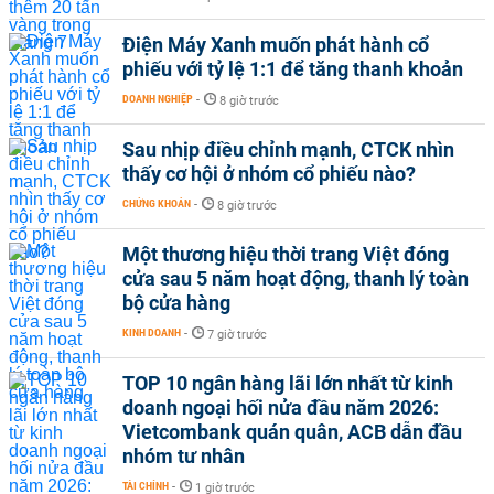
Điện Máy Xanh muốn phát hành cổ
phiếu với tỷ lệ 1:1 để tăng thanh khoản
DOANH NGHIỆP
-
8 giờ trước
Sau nhịp điều chỉnh mạnh, CTCK nhìn
thấy cơ hội ở nhóm cổ phiếu nào?
CHỨNG KHOÁN
-
8 giờ trước
Một thương hiệu thời trang Việt đóng
cửa sau 5 năm hoạt động, thanh lý toàn
bộ cửa hàng
KINH DOANH
-
7 giờ trước
TOP 10 ngân hàng lãi lớn nhất từ kinh
doanh ngoại hối nửa đầu năm 2026:
Vietcombank quán quân, ACB dẫn đầu
nhóm tư nhân
TÀI CHÍNH
-
1 giờ trước