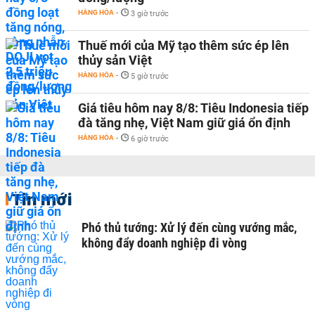
HÀNG HÓA
-
3 giờ trước
Thuế mới của Mỹ tạo thêm sức ép lên
thủy sản Việt
HÀNG HÓA
-
5 giờ trước
Giá tiêu hôm nay 8/8: Tiêu Indonesia tiếp
đà tăng nhẹ, Việt Nam giữ giá ổn định
HÀNG HÓA
-
6 giờ trước
Tin mới
Phó thủ tướng: Xử lý đến cùng vướng mắc,
không đẩy doanh nghiệp đi vòng