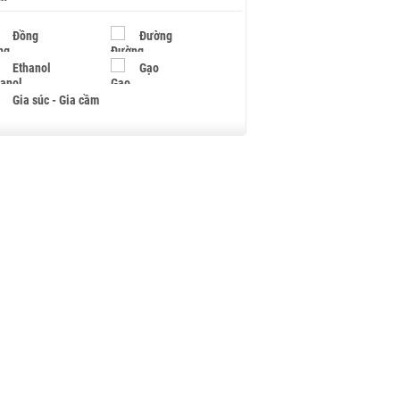
Đồng
Đường
Ethanol
Gạo
Gia súc - Gia cầm
Giấy
Gỗ
Hạt điều
Hồ tiêu - Hạt tiêu
Khí đốt
Kim loại khác
Mắc ca
Muối
Ngũ cốc
Nhựa - Hạt nhựa
Palladium
Phân bón