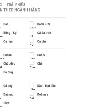
G
TRÁI PHIẾU
IN THEO NGÀNH HÀNG
Bạc
Bạch Kim
Bông - Sợi
Cá da trơn
Cá ngừ
Cà phê
Cacao
Cao su
Chất dẻo
Chè
Da giày
Đá quý
Dầu - Hạt dầu
Dầu mỏ
Dệt may
Điện