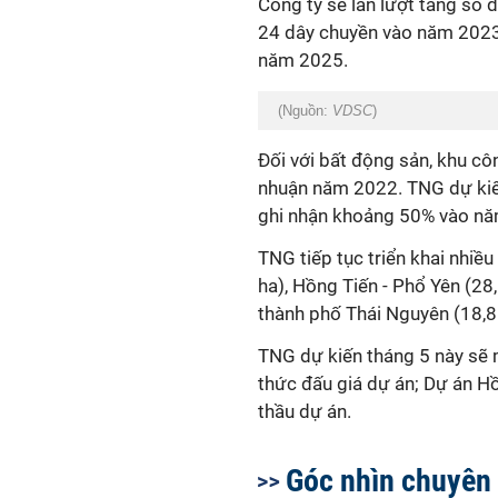
Công ty sẽ lần lượt tăng số
24 dây chuyền vào năm 2023
năm 2025.
(Nguồn:
VDSC
)
Đối với bất động sản, khu c
nhuận năm 2022. TNG dự kiến 
ghi nhận khoảng 50% vào n
TNG tiếp tục triển khai nhiề
ha), Hồng Tiến - Phổ Yên (28
thành phố Thái Nguyên (18,8 h
TNG dự kiến ​​tháng 5 này sẽ
thức đấu giá dự án; Dự án H
thầu dự án.
Góc nhìn chuyên 