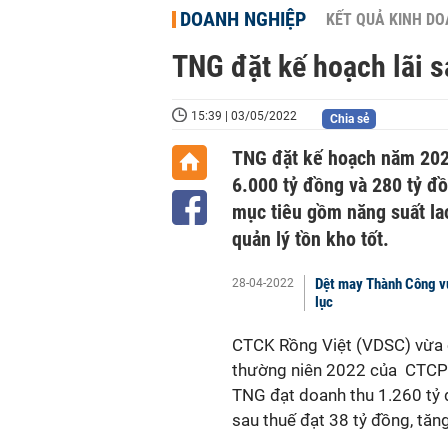
DOANH NGHIỆP
KẾT QUẢ KINH D
TNG đặt kế hoạch lãi s
15:39 | 03/05/2022
Chia sẻ
TNG đặt kế hoạch năm 2022 
6.000 tỷ đồng và 280 tỷ đ
mục tiêu gồm năng suất la
quản lý tồn kho tốt.
Dệt may Thành Công vự
28-04-2022
lục
CTCK Rồng Việt (VDSC) vừa 
thường niên 2022 của
CTCP 
TNG đạt doanh thu 1.260 tỷ 
sau thuế đạt 38 tỷ đồng, tăn