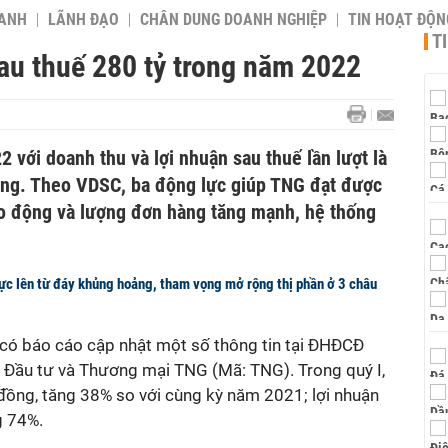
OANH
LÃNH ĐẠO
CHÂN DUNG DOANH NGHIỆP
TIN HOẠT ĐỘN
T
au thuế 280 tỷ trong năm 2022
với doanh thu và lợi nhuận sau thuế lần lượt là
ồng. Theo VDSC, ba động lực giúp TNG đạt được
o động và lượng đơn hàng tăng mạnh, hệ thống
c lên từ đáy khủng hoảng, tham vọng mở rộng thị phần ở 3 châu
có báo cáo cập nhật một số thông tin tại ĐHĐCĐ
Đầu tư và Thương mại TNG (Mã: TNG). Trong quý I,
đồng, tăng 38% so với cùng kỳ năm 2021; lợi nhuận
g 74%.