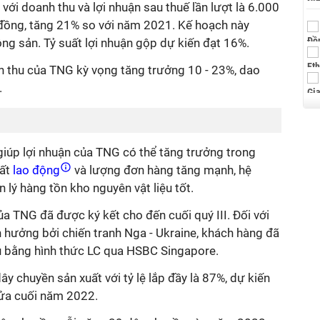
i doanh thu và lợi nhuận sau thuế lần lượt là 6.000
 đồng, tăng 21% so với năm 2021. Kế hoạch này
 sản. Tỷ suất lợi nhuận gộp dự kiến ​​đạt 16%.
h thu của TNG kỳ vọng tăng trưởng 10 - 23%, dao
.
iúp lợi nhuận của TNG có thể tăng trưởng trong
ất
lao động
và lượng đơn hàng tăng mạnh, hệ
lý hàng tồn kho nguyên vật liệu tốt.
a TNG đã được ký kết cho đến cuối quý III. Đối với
 hưởng bởi chiến tranh Nga - Ukraine, khách hàng đã
ủ bằng hình thức LC qua HSBC Singapore.
 chuyền sản xuất với tỷ lệ lắp đầy là 87%, dự kiến ​​
nửa cuối năm 2022.