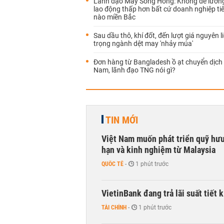
Lãnh đạo May Sông Hồng: Không để lươn
lao động thấp hơn bất cứ doanh nghiệp tiê
nào miền Bắc
Sau dầu thô, khí đốt, đến lượt giá nguyên 
trọng ngành dệt may 'nhảy múa'
Đơn hàng từ Bangladesh ồ ạt chuyển dịch 
Nam, lãnh đạo TNG nói gì?
TIN MỚI
Việt Nam muốn phát triển quỹ hưu 
hạn và kinh nghiệm từ Malaysia
QUỐC TẾ
-
1 phút trước
VietinBank đang trả lãi suất tiết
TÀI CHÍNH
-
1 phút trước