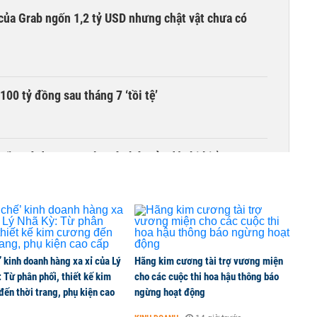
của Grab ngốn 1,2 tỷ USD nhưng chật vật chưa có
00 tỷ đồng sau tháng 7 ‘tồi tệ’
iều gì đang tạo nên sức hút của đô thị biển?
’ kinh doanh hàng xa xỉ của Lý
Hãng kim cương tài trợ vương miện
 Từ phân phối, thiết kế kim
cho các cuộc thi hoa hậu thông báo
ến thời trang, phụ kiện cao
ngừng hoạt động