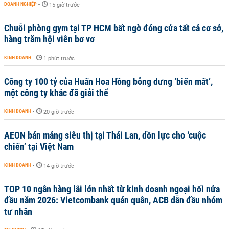
DOANH NGHIỆP
-
15 giờ trước
Chuỗi phòng gym tại TP HCM bất ngờ đóng cửa tất cả cơ sở,
hàng trăm hội viên bơ vơ
KINH DOANH
-
1 phút trước
Công ty 100 tỷ của Huấn Hoa Hồng bỗng dưng ‘biến mất’,
một công ty khác đã giải thể
KINH DOANH
-
20 giờ trước
AEON bán mảng siêu thị tại Thái Lan, dồn lực cho ‘cuộc
chiến’ tại Việt Nam
KINH DOANH
-
14 giờ trước
TOP 10 ngân hàng lãi lớn nhất từ kinh doanh ngoại hối nửa
đầu năm 2026: Vietcombank quán quân, ACB dẫn đầu nhóm
tư nhân