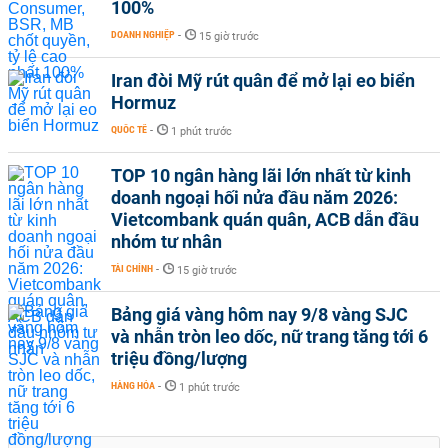
100%
DOANH NGHIỆP
-
15 giờ trước
Iran đòi Mỹ rút quân để mở lại eo biển
Hormuz
QUỐC TẾ
-
1 phút trước
TOP 10 ngân hàng lãi lớn nhất từ kinh
doanh ngoại hối nửa đầu năm 2026:
Vietcombank quán quân, ACB dẫn đầu
nhóm tư nhân
TÀI CHÍNH
-
15 giờ trước
Bảng giá vàng hôm nay 9/8 vàng SJC
và nhẫn tròn leo dốc, nữ trang tăng tới 6
triệu đồng/lượng
HÀNG HÓA
-
1 phút trước