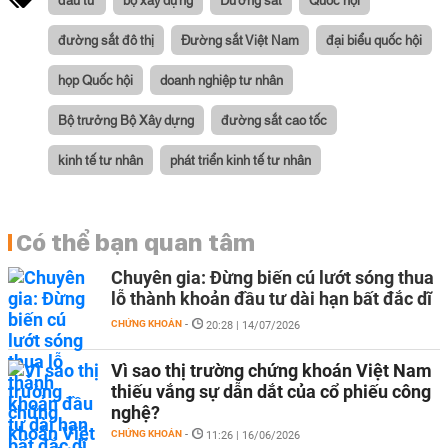
đường sắt đô thị
Đường sắt Việt Nam
đại biểu quốc hội
họp Quốc hội
doanh nghiệp tư nhân
Bộ trưởng Bộ Xây dựng
đường sắt cao tốc
kinh tế tư nhân
phát triển kinh tế tư nhân
Có thể bạn quan tâm
Chuyên gia: Đừng biến cú lướt sóng thua
lỗ thành khoản đầu tư dài hạn bất đắc dĩ
CHỨNG KHOÁN
-
20:28 | 14/07/2026
Vì sao thị trường chứng khoán Việt Nam
thiếu vắng sự dẫn dắt của cổ phiếu công
nghệ?
CHỨNG KHOÁN
-
11:26 | 16/06/2026