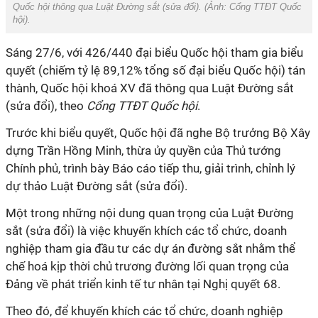
Quốc hội thông qua Luật Đường sắt (sửa đổi). (Ảnh:
Cổng TTĐT Quốc
hội
).
Sáng 27/6, với 426/440 đại biểu Quốc hội tham gia biểu
quyết (chiếm tỷ lệ 89,12% tổng số đại biểu Quốc hội) tán
thành, Quốc hội khoá XV đã thông qua Luật Đường sắt
(sửa đổi), theo
Cổng TTĐT Quốc hội
.
Trước khi biểu quyết, Quốc hội đã nghe Bộ trưởng Bộ Xây
dựng Trần Hồng Minh, thừa ủy quyền của Thủ tướng
Chính phủ, trình bày Báo cáo tiếp thu, giải trình, chỉnh lý
dự thảo Luật Đường sắt (sửa đổi).
Một trong những nội dung quan trọng của Luật Đường
sắt (sửa đổi) là việc khuyến khích các tổ chức, doanh
nghiệp tham gia đầu tư các dự án đường sắt nhằm thể
chế hoá kịp thời chủ trương đường lối quan trọng của
Đảng về phát triển kinh tế tư nhân tại Nghị quyết 68.
Theo đó, để khuyến khích các tổ chức, doanh nghiệp