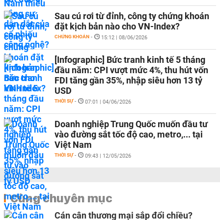
Sau cú rơi từ đỉnh, công ty chứng khoán
đặt kịch bản nào cho VN-Index?
CHỨNG KHOÁN
-
15:12 | 08/06/2026
[Infographic] Bức tranh kinh tế 5 tháng
đầu năm: CPI vượt mức 4%, thu hút vốn
FDI tăng gần 35%, nhập siêu hơn 13 tỷ
USD
THỜI SỰ
-
07:01 | 04/06/2026
Doanh nghiệp Trung Quốc muốn đầu tư
vào đường sắt tốc độ cao, metro,... tại
Việt Nam
THỜI SỰ
-
09:43 | 12/05/2026
Cùng chuyên mục
Cán cân thương mại sắp đổi chiều?