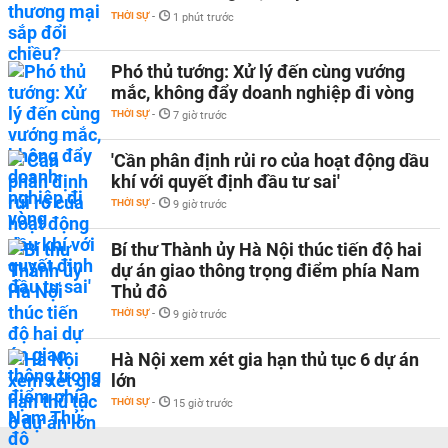
THỜI SỰ
-
1 phút trước
Phó thủ tướng: Xử lý đến cùng vướng
mắc, không đẩy doanh nghiệp đi vòng
THỜI SỰ
-
7 giờ trước
'Cần phân định rủi ro của hoạt động dầu
khí với quyết định đầu tư sai'
THỜI SỰ
-
9 giờ trước
Bí thư Thành ủy Hà Nội thúc tiến độ hai
dự án giao thông trọng điểm phía Nam
Thủ đô
THỜI SỰ
-
9 giờ trước
Hà Nội xem xét gia hạn thủ tục 6 dự án
lớn
THỜI SỰ
-
15 giờ trước