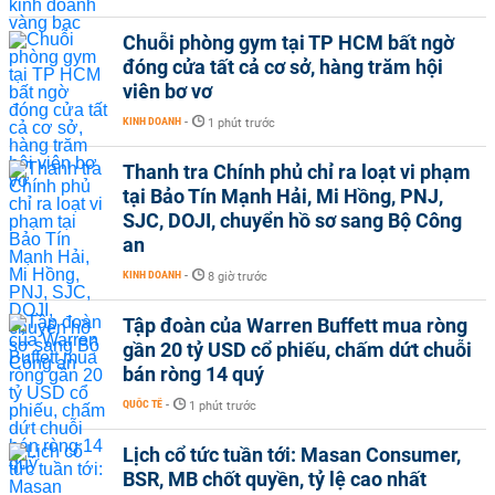
Chuỗi phòng gym tại TP HCM bất ngờ
đóng cửa tất cả cơ sở, hàng trăm hội
viên bơ vơ
KINH DOANH
-
1 phút trước
Thanh tra Chính phủ chỉ ra loạt vi phạm
tại Bảo Tín Mạnh Hải, Mi Hồng, PNJ,
SJC, DOJI, chuyển hồ sơ sang Bộ Công
an
KINH DOANH
-
8 giờ trước
Tập đoàn của Warren Buffett mua ròng
gần 20 tỷ USD cổ phiếu, chấm dứt chuỗi
bán ròng 14 quý
QUỐC TẾ
-
1 phút trước
Lịch cổ tức tuần tới: Masan Consumer,
BSR, MB chốt quyền, tỷ lệ cao nhất