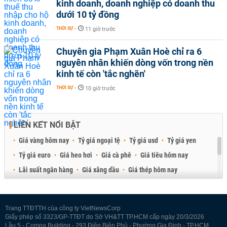
kinh doanh, doanh nghiệp có doanh thu
dưới 10 tỷ đồng
THỜI SỰ
-
11 giờ trước
Chuyên gia Phạm Xuân Hoè chỉ ra 6
nguyên nhân khiến dòng vốn trong nền
kinh tế còn 'tắc nghẽn'
THỜI SỰ
-
10 giờ trước
LIÊN KẾT NỔI BẬT
Giá vàng hôm nay
Tỷ giá ngoại tệ
Tỷ giá usd
Tỷ giá yen
Tỷ giá euro
Giá heo hơi
Giá cà phê
Giá tiêu hôm nay
Lãi suất ngân hàng
Giá xăng dầu
Giá thép hôm nay
Giá sầu riêng
Giá thịt heo
Giá gạo
Giá cao su
Best Retail Brokers
Diễn đàn đầu tư Việt Nam 2026
Trang TTĐTTH của công ty VietNewsCorp
Giấy phép số 3323/GP-TTĐT do Sở VH&TT TP.HCM cấp ngày 20/3/2026
Lầu 5 - Compa Building - 293 Điện Biên Phủ - Phường Gia Định - TP.HCM