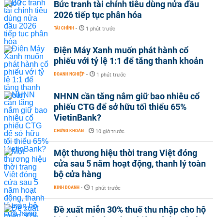
Bức tranh tài chính tiêu dùng nửa đầu
2026 tiếp tục phân hóa
TÀI CHÍNH
-
1 phút trước
Điện Máy Xanh muốn phát hành cổ
phiếu với tỷ lệ 1:1 để tăng thanh khoản
DOANH NGHIỆP
-
1 phút trước
NHNN cần tăng nắm giữ bao nhiêu cổ
phiếu CTG để sở hữu tối thiểu 65%
VietinBank?
CHỨNG KHOÁN
-
10 giờ trước
Một thương hiệu thời trang Việt đóng
cửa sau 5 năm hoạt động, thanh lý toàn
bộ cửa hàng
KINH DOANH
-
1 phút trước
Đề xuất miễn 30% thuế thu nhập cho hộ