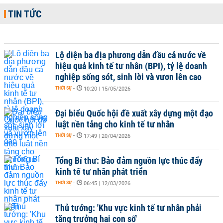
TIN TỨC
Lộ diện ba địa phương dẫn đầu cả nước về
hiệu quả kinh tế tư nhân (BPI), tỷ lệ doanh
nghiệp sống sót, sinh lời và vươn lên cao
THỜI SỰ
-
10:20 | 15/05/2026
Đại biểu Quốc hội đề xuất xây dựng một đạo
luật nền tảng cho kinh tế tư nhân
THỜI SỰ
-
17:49 | 20/04/2026
Tổng Bí thư: Bảo đảm nguồn lực thúc đẩy
kinh tế tư nhân phát triển
THỜI SỰ
-
06:45 | 12/03/2026
Thủ tướng: 'Khu vực kinh tế tư nhân phải
tăng trưởng hai con số'