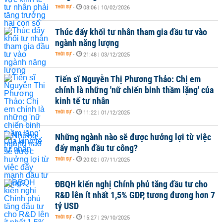
THỜI SỰ
-
08:06 | 10/02/2026
Thúc đẩy khối tư nhân tham gia đầu tư vào
ngành năng lượng
THỜI SỰ
-
21:48 | 03/12/2025
Tiến sĩ Nguyễn Thị Phương Thảo: Chị em
chính là những 'nữ chiến binh thầm lặng' của
kinh tế tư nhân
THỜI SỰ
-
11:22 | 01/12/2025
Những ngành nào sẽ được hưởng lợi từ việc
đẩy mạnh đầu tư công?
THỜI SỰ
-
20:02 | 07/11/2025
ĐBQH kiến nghị Chính phủ tăng đầu tư cho
R&D lên ít nhất 1,5% GDP, tương đương hơn 7
tỷ USD
THỜI SỰ
-
15:27 | 29/10/2025