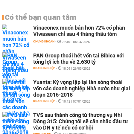
Có thể bạn quan tâm
Vinaconex muốn bán hơn 72% cổ phần
Viwaseen chỉ sau 4 tháng thâu tóm
CHỨNG KHOÁN
-
22:38 | 18/04/2026
PAN Group thoái hết vốn tại Bibica với
tổng lợi ích thu về 2.630 tỷ
DOANH NGHIỆP
-
18:09 | 26/03/2026
Yuanta: Kỳ vọng lặp lại làn sóng thoái
vốn các doanh nghiệp Nhà nước như giai
đoạn 2016-2018
DOANH NGHIỆP
-
10:12 | 07/01/2026
TVS sau thành công từ thương vụ Nhi
Đồng 315: Chúng tôi sẽ cân nhắc đầu tư
vào DN y tế nếu có cơ hội
KINH DOANH