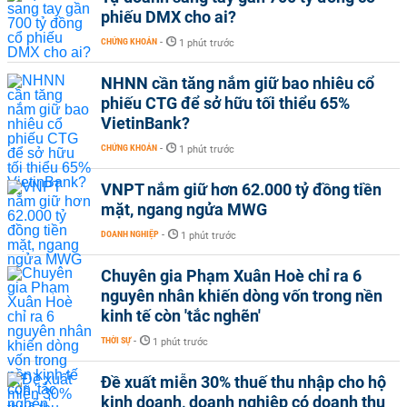
phiếu DMX cho ai?
CHỨNG KHOÁN
-
1 phút trước
NHNN cần tăng nắm giữ bao nhiêu cổ
phiếu CTG để sở hữu tối thiểu 65%
VietinBank?
CHỨNG KHOÁN
-
1 phút trước
VNPT nắm giữ hơn 62.000 tỷ đồng tiền
mặt, ngang ngửa MWG
DOANH NGHIỆP
-
1 phút trước
Chuyên gia Phạm Xuân Hoè chỉ ra 6
nguyên nhân khiến dòng vốn trong nền
kinh tế còn 'tắc nghẽn'
THỜI SỰ
-
1 phút trước
Đề xuất miễn 30% thuế thu nhập cho hộ
kinh doanh, doanh nghiệp có doanh thu