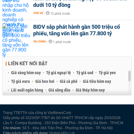
dưới 10 tỷ đồng
THỜI SỰ
-
12 phút trước
BIDV sắp phát hành gần 500 triệu cổ
phiếu, tăng vốn lên gần 77.800 tỷ
TÀI CHÍNH
-
1 phút trước
LIÊN KẾT NỔI BẬT
Giá vàng hôm nay
Tỷ giá ngoại tệ
Tỷ giá usd
Tỷ giá yen
Tỷ giá euro
Giá heo hơi
Giá cà phê
Giá tiêu hôm nay
Lãi suất ngân hàng
Giá xăng dầu
Giá thép hôm nay
Giá sầu riêng
Giá thịt heo
Giá gạo
Giá cao su
Best Retail Brokers
Diễn đàn đầu tư Việt Nam 2026
Trang TTĐTTH của công ty VietNewsCorp
Giấy phép số 3323/GP-TTĐT do Sở VH&TT TP.HCM cấp ngày 20/3/2026
Lầu 5 - Compa Building - 293 Điện Biên Phủ - Phường Gia Định - TP.HCM
Chi nhánh:
Số 5 - Khu 38A Trần Phú - Phường Ba Đình - TP. Hà Nội
Chịu trách nhiệm nội dung:
Hoàng Hữu Lợi