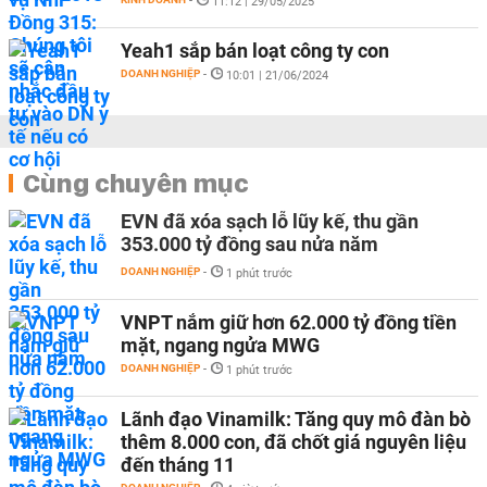
-
11:12 | 29/05/2025
Yeah1 sắp bán loạt công ty con
DOANH NGHIỆP
-
10:01 | 21/06/2024
Cùng chuyên mục
EVN đã xóa sạch lỗ lũy kế, thu gần
353.000 tỷ đồng sau nửa năm
DOANH NGHIỆP
-
1 phút trước
VNPT nắm giữ hơn 62.000 tỷ đồng tiền
mặt, ngang ngửa MWG
DOANH NGHIỆP
-
1 phút trước
Lãnh đạo Vinamilk: Tăng quy mô đàn bò
thêm 8.000 con, đã chốt giá nguyên liệu
đến tháng 11