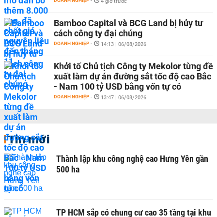
DOANH NGHIỆP
-
4 giờ trước
Bamboo Capital và BCG Land bị hủy tư
cách công ty đại chúng
DOANH NGHIỆP
-
14:13 | 06/08/2026
Khởi tố Chủ tịch Công ty Mekolor từng đề
xuất làm dự án đường sắt tốc độ cao Bắc
- Nam 100 tỷ USD bằng vốn tự có
DOANH NGHIỆP
-
13:47 | 06/08/2026
Tin mới
Thành lập khu công nghệ cao Hưng Yên gần
500 ha
TP HCM sắp có chung cư cao 35 tầng tại khu