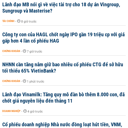
Lãnh đạo MB nói gì về việc tài trợ cho 18 dự án Vingroup,
Sungroup và Masterise?
TÀI CHÍNH
-
8 giờ trước
Công ty con của HAGL chốt ngày IPO gần 19 triệu cp với giá
gấp hơn 4 lần cổ phiếu HAG
CHỨNG KHOÁN
-
7 giờ trước
NHNN cần tăng nắm giữ bao nhiêu cổ phiếu CTG để sở hữu
tối thiểu 65% VietinBank?
CHỨNG KHOÁN
-
1 phút trước
Lãnh đạo Vinamilk: Tăng quy mô đàn bò thêm 8.000 con, đã
chốt giá nguyên liệu đến tháng 11
DOANH NGHIỆP
-
4 giờ trước
Cổ phiếu doanh nghiệp Nhà nước đồng loạt hút tiền, VNM,