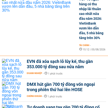
hàng có thu
nhập lãi thuần
cao nhất nửa
đầu năm 2026:
VietinBank
vươn lên dẫn
đầu, 5 nhà băng
tăng trên 30%
TÀI CHÍNH
-
15:12 | 05/08/2026
EVN đã xóa sạch lỗ lũy kế, thu gần
353.000 tỷ đồng sau nửa năm
DOANH NGHIỆP
-
1 phút trước
DMX hút gần 700 tỷ đồng vốn ngoại
trong phiên thứ hai lên HOSE
CHỨNG KHOÁN
-
1 phút trước
Tự doanh sang tay gần 700 tỷ đồng cổ