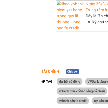
Ngày 30/3, 
Trung tâm l
Đây là lần c
lưu ký chứng
TÀI CHÍNH
Chia sẻ
đại hội cổ đông
VPBank tăng vố
TAG:
vpbank chia cổ tức bằng cổ phiếu
vpbank bán fe credit
nợ xấu c