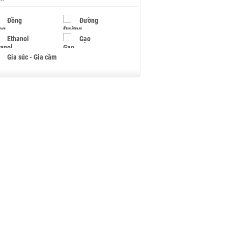
Đồng
Đường
Ethanol
Gạo
Gia súc - Gia cầm
Giấy
Gỗ
Hạt điều
Hồ tiêu - Hạt tiêu
Khí đốt
Kim loại khác
Mắc ca
Muối
Ngũ cốc
Nhựa - Hạt nhựa
Palladium
Phân bón