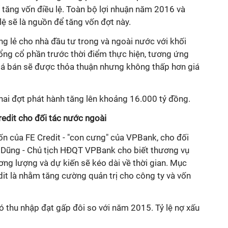
tăng vốn điều lệ. Toàn bộ lợi nhuận năm 2016 và
lệ sẽ là nguồn để tăng vốn đợt này.
êng lẻ cho nhà đầu tư trong và ngoài nước với khối
ng cổ phần trước thời điểm thực hiện, tương ứng
á bán sẽ được thỏa thuận nhưng không thấp hơn giá
hai đợt phát hành tăng lên khoảng 16.000 tỷ đồng.
edit cho đối tác nước ngoài
ốn của FE Credit - "con cưng" của VPBank, cho đối
 Dũng - Chủ tịch HĐQT VPBank cho biết thương vụ
ơng lượng và dự kiến sẽ kéo dài về thời gian. Mục
it là nhằm tăng cường quản trị cho công ty và vốn
 thu nhập đạt gấp đôi so với năm 2015. Tỷ lệ nợ xấu