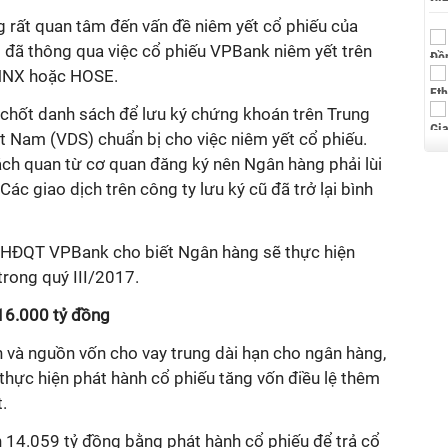
ng rất quan tâm đến vấn đề niêm yết cổ phiếu của
đã thông qua việc cổ phiếu VPBank niêm yết trên
 HNX hoặc HOSE.
 chốt danh sách để lưu ký chứng khoán trên Trung
 Nam (VDS) chuẩn bị cho việc niêm yết cổ phiếu.
hách quan từ cơ quan đăng ký nên Ngân hàng phải lùi
Các giao dịch trên công ty lưu ký cũ đã trở lại bình
h HĐQT VPBank cho biết Ngân hàng sẽ thực hiện
trong quý III/2017.
 16.000 tỷ đồng
h và nguồn vốn cho vay trung dài hạn cho ngân hàng,
hực hiện phát hành cổ phiếu tăng vốn điều lệ thêm
.
n 14.059 tỷ đồng bằng phát hành cổ phiếu để trả cổ