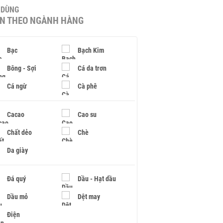
U DÙNG
IN THEO NGÀNH HÀNG
Bạc
Bạch Kim
Bông - Sợi
Cá da trơn
Cá ngừ
Cà phê
Cacao
Cao su
Chất dẻo
Chè
Da giày
Đá quý
Dầu - Hạt dầu
Dầu mỏ
Dệt may
Điện