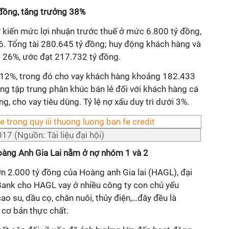
 đồng, tăng trưởng 38%
kiến mức lợi nhuận trước thuế ở mức 6.800 tỷ đồng,
6. Tổng tài 280.645 tỷ đồng; huy động khách hàng và
g 26%, ước đạt 217.732 tỷ đồng.
 12%, trong đó cho vay khách hàng khoảng 182.433
g tập trung phân khúc bán lẻ đối với khách hàng cá
g, cho vay tiêu dùng. Tỷ lệ nợ xấu duy trì dưới 3%.
7 (Nguồn: Tài liệu đại hội)
Hoàng Anh Gia Lai nằm ở nợ nhóm 1 và 2
n 2.000 tỷ đồng của Hoàng anh Gia lai (HAGL), đại
Bank cho HAGL vay ở nhiều công ty con chủ yếu
o su, dầu cọ, chăn nuôi, thủy điện,…đây đều là
cơ bản thực chất.