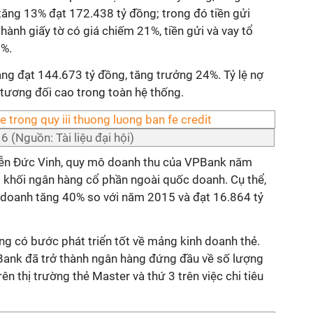
tăng 13% đạt 172.438 tỷ đồng; trong đó tiền gửi
ành giấy tờ có giá chiếm 21%, tiền gửi và vay tổ
3%.
ng đạt 144.673 tỷ đồng, tăng trưởng 24%. Tỷ lệ nợ
ương đối cao trong toàn hệ thống.
 (Nguồn: Tài liệu đại hội)
ễn Đức Vinh, quy mô doanh thu của VPBank năm
 khối ngân hàng cổ phần ngoài quốc doanh. Cụ thể,
 doanh tăng 40% so với năm 2015 và đạt 16.864 tỷ
 có bước phát triển tốt về mảng kinh doanh thẻ.
Bank đã trở thành ngân hàng đứng đầu về số lượng
rên thị trường thẻ Master và thứ 3 trên việc chi tiêu