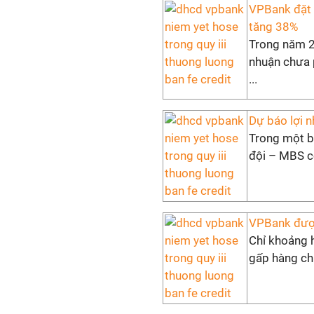
VPBank đặt k
tăng 38%
Trong năm 2
nhuận chưa 
...
Dự báo lợi 
Trong một b
đội – MBS c
VPBank được
Chỉ khoảng 
gấp hàng chụ