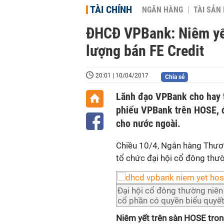
TÀI CHÍNH
NGÂN HÀNG
TÀI SẢN
ĐHCĐ VPBank: Niêm yết
lượng bán FE Credit
20:01 | 10/04/2017
Chia sẻ
Lãnh đạo VPBank cho hay tr
phiếu VPBank trên HOSE, 
cho nước ngoài.
Chiều 10/4, Ngân hàng Thươ
tổ chức đại hội cổ đông thư
Đại hội cổ đông thường niê
cổ phần có quyền biểu quyết.
Niêm yết trên sàn HOSE tron