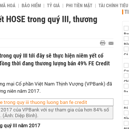
 MÃ HOÁ
BẢO HIỂM
TỶ GIÁ
PHI TIỀN MẶT
TÀI CHÍNH TIÊ
T
 HOSE trong quý III, thương
ong quý III tới đây sẽ thực hiện niêm yết cổ
đồng thời đang thương lượng bán 49% FE Credit
ng mại Cổ phần Việt Nam Thịnh Vượng (VPBank) đã
ờng niên năm 2017.
n 2017 của VPBank với sự tham gia của hơn 84% số
 (Ảnh: Diệp Bình).
g quý III năm 2017