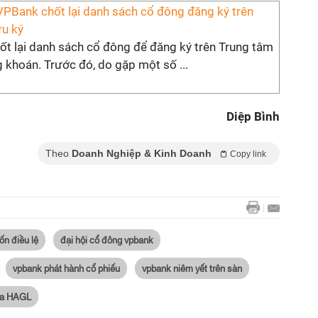
VPBank chốt lại danh sách cổ đông đăng ký trên
ưu ký
hốt lại danh sách cổ đông để đăng ký trên Trung tâm
 khoán. Trước đó, do gặp một số ...
Diệp Bình
Theo
Doanh Nghiệp & Kinh Doanh
Copy link
n điều lệ
đại hội cổ đông vpbank
vpbank phát hành cổ phiếu
vpbank niêm yết trên sàn
ủa HAGL