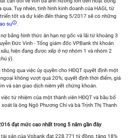
ất cân đối về vốn đã ảnh hưởng lớn đến hoạt động
 qua. Tuy nhiên, tình hình kinh doanh của HAGL từ
triển tốt và dự kiến đến tháng 5/2017 sẽ có những
ao su
.
nợ bằng hình thức ân hạn nợ gốc và lãi từ khoảng 3
uyễn Đức Vinh - Tổng giám đốc VPBank thì khoản
 xấu, hiện đang được xếp ở nợ nhóm 1 và nhóm 2
hú ý).
ng thông qua việc ủy quyền cho HĐQT quyết định một
 ngoại không vượt quá 20%; quyết định thời điểm, giá
iểm và sàn giao dịch niêm yết chứng khoán.
́t việc từ nhiệm của một thành viên HĐQT và bầu bổ
m soát là ông Ngô Phương Chí và bà Trịnh Thị Thanh
 2016 đạt mức cao nhất trong 5 năm gần đây
 tài sản của Vpbank đạt 228.771 tỷ đồng, tăng 18%