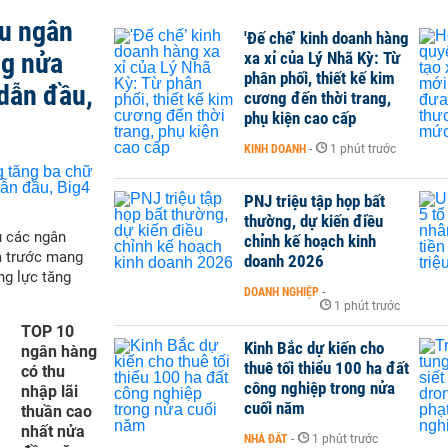
ều ngân
'Đế chế’ kinh doanh hàng
ng nửa
xa xỉ của Lý Nhã Kỳ: Từ
phân phối, thiết kế kim
dẫn đầu,
cương đến thời trang,
phụ kiện cao cấp
KINH DOANH
-
1 phút trước
PNJ triệu tập họp bất
thường, dự kiến điều
ụ các ngân
chỉnh kế hoạch kinh
m trước mang
doanh 2026
ng lực tăng
DOANH NGHIỆP
-
1 phút trước
TOP 10
Kinh Bắc dự kiến cho
ngân hàng
thuê tối thiểu 100 ha đất
có thu
công nghiệp trong nửa
nhập lãi
cuối năm
thuần cao
nhất nửa
NHÀ ĐẤT
-
1 phút trước