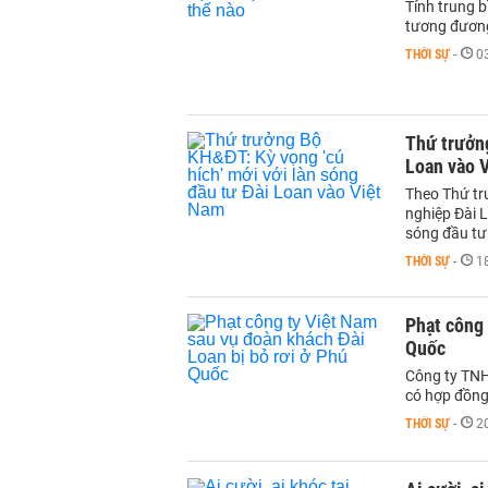
Tính trung b
tương đương
THỜI SỰ
-
0
Thứ trưởng
Loan vào 
Theo Thứ tr
nghiệp Đài L
sóng đầu tư 
THỜI SỰ
-
1
Phạt công 
Quốc
Công ty TNH
có hợp đồng 
THỜI SỰ
-
2