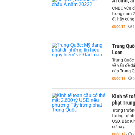
Ai cười, a
CNBC vừa đư
trong năm 2
đi, hãy cùng
QUỐC TẾ
-
1
Trung Quốc
Loan
Trung Quốc đ
về vấn đề đ
cấp Trung Q
QUỐC TẾ
-
0
Kinh tế to
phạt Trun
Trong trườn
tương tự như
USD. Bắc Ki
cơ này.
QUỐC TẾ
-
2