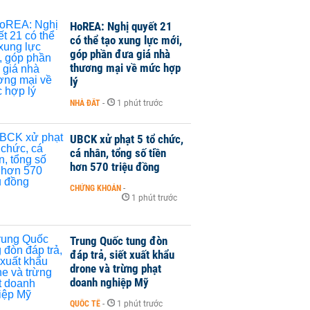
HoREA: Nghị quyết 21
có thể tạo xung lực mới,
góp phần đưa giá nhà
thương mại về mức hợp
lý
NHÀ ĐẤT
-
1 phút trước
UBCK xử phạt 5 tổ chức,
cá nhân, tổng số tiền
hơn 570 triệu đồng
CHỨNG KHOÁN
-
1 phút trước
Trung Quốc tung đòn
đáp trả, siết xuất khẩu
drone và trừng phạt
doanh nghiệp Mỹ
QUỐC TẾ
-
1 phút trước