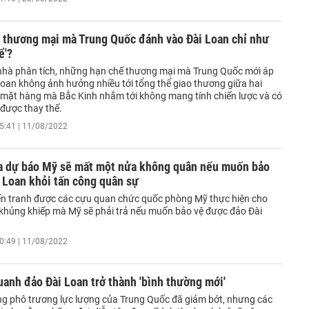
n thương mại mà Trung Quốc đánh vào Đài Loan chỉ như
ể'?
nhà phân tích, những hạn chế thương mại mà Trung Quốc mới áp
Loan không ảnh hưởng nhiều tới tổng thể giao thương giữa hai
mặt hàng mà Bắc Kinh nhắm tới không mang tính chiến lược và có
 được thay thế.
5:41 | 11/08/2022
a dự báo Mỹ sẽ mất một nửa không quân nếu muốn bảo
 Loan khỏi tấn công quân sự
iến tranh được các cựu quan chức quốc phòng Mỹ thực hiện cho
á khủng khiếp mà Mỹ sẽ phải trả nếu muốn bảo vệ được đảo Đài
0:49 | 11/08/2022
uanh đảo Đài Loan trở thành 'bình thường mới'
g phô trương lực lượng của Trung Quốc đã giảm bớt, nhưng các