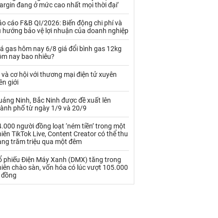
Palladium
Phân bón
rgin đang ở mức cao nhất mọi thời đại’
Rau - Củ -Quả
Sắt thép
o cáo F&B QI/2026: Biến động chi phí và
u hướng bảo vệ lợi nhuận của doanh nghiệp
Sữa
á gas hôm nay 6/8 giá đổi bình gas 12kg
ôm nay bao nhiêu?
Than
Thức ăn chăn nuôi
 và cơ hội với thương mại điện tử xuyên
ên giới
Thủy hải sản khác
Tôm
uảng Ninh, Bắc Ninh được đề xuất lên
Vàng
hành phố từ ngày 1/9 và 20/9
.000 người đồng loạt ‘ném tiền’ trong một
VLXD khác
Xăng dầu
iên TikTok Live, Content Creator có thể thu
àng trăm triệu qua một đêm
Xi măng - Clynker
ổ phiếu Điện Máy Xanh (DMX) tăng trong
iên chào sàn, vốn hóa có lúc vượt 105.000
ỷ đồng