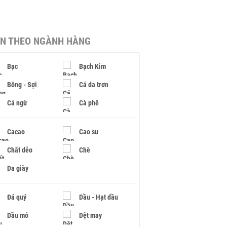
IN THEO NGÀNH HÀNG
Bạc
Bạch Kim
Bông - Sợi
Cá da trơn
Cá ngừ
Cà phê
Cacao
Cao su
Chất dẻo
Chè
Da giày
Đá quý
Dầu - Hạt dầu
Dầu mỏ
Dệt may