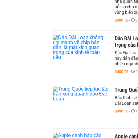
nhà quan sá
nỗi sợ cho 
vùng biển x
QUỐC TẾ
-
0
Đảo Đài Lo
trọng của 
Đảo Đài Loan
này dẫn đầu
nhiều ngành
QUỐC TẾ
-
0
Trung Quốc
Bắc Kinh sẽ
Đài Loan sa
QUỐC TẾ
-
1
Apple cản