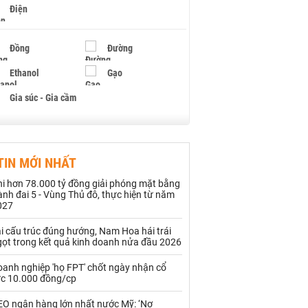
Điện
Đồng
Đường
Ethanol
Gạo
Gia súc - Gia cầm
Giấy
Gỗ
TIN MỚI NHẤT
Hạt điều
Hồ tiêu - Hạt tiêu
hi hơn 78.000 tỷ đồng giải phóng mặt bằng
Khí đốt
nh đai 5 - Vùng Thủ đô, thực hiện từ năm
027
Kim loại khác
Mắc ca
i cấu trúc đúng hướng, Nam Hoa hái trái
gọt trong kết quả kinh doanh nửa đầu 2026
Muối
Ngũ cốc
oanh nghiệp 'họ FPT' chốt ngày nhận cổ
Nhựa - Hạt nhựa
ức 10.000 đồng/cp
EO ngân hàng lớn nhất nước Mỹ: ‘Nợ