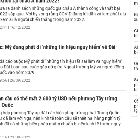
i khóc tại châu Á năm 2022?
ma
a ra danh sách những quốc gia châu Á thành công và thất bại
022 sắp qua. Với hy vọng rằng COVID đang lùi dần và lạm phát dịu
Bá
 xem ai là người chiến thắng trong năm 2022.
x
2:41 | 16/12/2022
Gi
h
: Mỹ đang phát đi 'những tín hiệu nguy hiểm' về Đài
AI
bi
ã cáo buộc Mỹ phát đi “những tín hiệu rất sai lầm và nguy hiểm”
Q
ảo Đài Loan sau cuộc gặp gỡ giữa Ngoại trưởng Mỹ và người đồng
t
uốc vào hôm 23/9.
84
9:56 | 26/09/2022
ph
h
àn cầu có thể mất 2.600 tỷ USD nếu phương Tây trừng
C
g Quốc
ph
t
g hợp phương Tây áp đặt các biện pháp trừng phạt Trung Quốc
 đã làm với Nga, nền kinh tế toàn cầu sẽ thiệt hại hàng nghìn tỷ
nh đã có những biện pháp nhằm chuẩn bị nền kinh tế trước nguy
1:16 | 23/08/2022