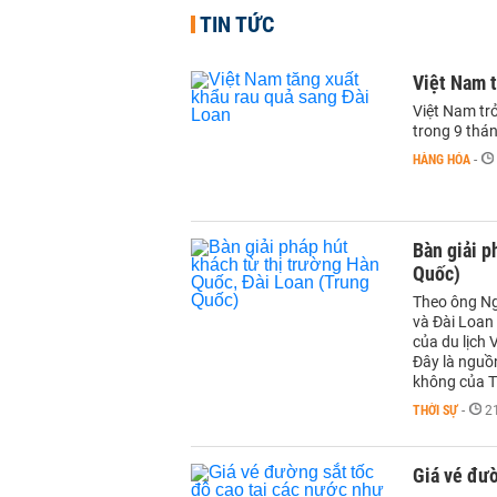
TIN TỨC
Việt Nam t
Việt Nam tr
trong 9 thá
HÀNG HÓA
-
Bàn giải p
Quốc)
Theo ông Ng
và Đài Loan
của du lịch 
Đây là nguồ
không của 
THỜI SỰ
-
2
Giá vé đườ