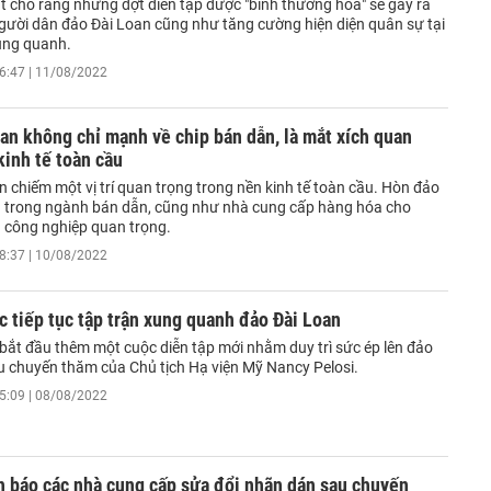
t cho rằng những đợt diễn tập được "bình thường hóa" sẽ gây ra
người dân đảo Đài Loan cũng như tăng cường hiện diện quân sự tại
ung quanh.
6:47 | 11/08/2022
an không chỉ mạnh về chip bán dẫn, là mắt xích quan
kinh tế toàn cầu
 chiếm một vị trí quan trọng trong nền kinh tế toàn cầu. Hòn đảo
 trong ngành bán dẫn, cũng như nhà cung cấp hàng hóa cho
 công nghiệp quan trọng.
8:37 | 10/08/2022
 tiếp tục tập trận xung quanh đảo Đài Loan
 bắt đầu thêm một cuộc diễn tập mới nhằm duy trì sức ép lên đảo
u chuyến thăm của Chủ tịch Hạ viện Mỹ Nancy Pelosi.
5:09 | 08/08/2022
h báo các nhà cung cấp sửa đổi nhãn dán sau chuyến