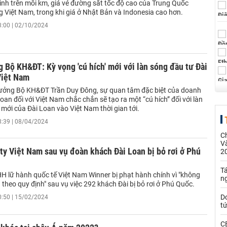
ình trên mỗi km, giá vé đường sắt tốc độ cao của Trung Quốc
 Việt Nam, trong khi giá ở Nhật Bản và Indonesia cao hơn.
3:00 | 02/10/2024
 Bộ KH&ĐT: Kỳ vọng 'cú hích' mới với làn sóng đầu tư Đài
Việt Nam
ưởng Bộ KH&ĐT Trần Duy Đông, sự quan tâm đặc biệt của doanh
oan đối với Việt Nam chắc chắn sẽ tạo ra một “cú hích” đối với làn
mới của Đài Loan vào Việt Nam thời gian tới.
8:39 | 08/04/2024
C
Và
ty Việt Nam sau vụ đoàn khách Đài Loan bị bỏ rơi ở Phú
2
Tá
H lữ hành quốc tế Việt Nam Winner bị phạt hành chính vì "không
n
theo quy định" sau vụ việc 292 khách Đài bị bỏ rơi ở Phú Quốc.
D
0:50 | 15/02/2024
t
C