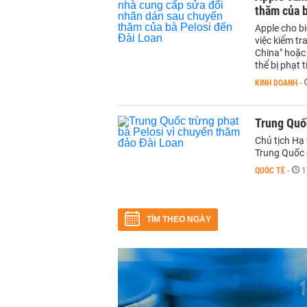
thăm của b
Apple cho b
việc kiểm tr
China" hoặc
thể bị phạt t
KINH DOANH
-
Trung Quốc
Chủ tịch Hạ
Trung Quốc 
QUỐC TẾ
-
1
TÌM THEO NGÀY