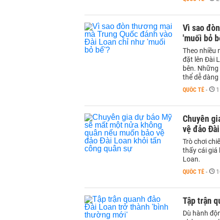
Vì sao đò
'muối bỏ b
Theo nhiều 
đặt lên Đài 
bên. Những 
thể dễ dàng
QUỐC TẾ
-
1
Chuyên gi
vệ đảo Đài
Trò chơi ch
thấy cái gi
Loan.
QUỐC TẾ
-
1
Tập trận q
Dù hành độn